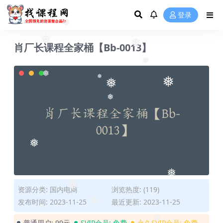
❅
❅
登录
❅
肖厂长课程全家桶【Bb-0013】
❅
❅
❅
❅
❅
❅
❅
❅
❅
❅
资源分类:
国内电商
浏览热度: (119)
❅
发布时间: 2023-11-25
最近更新: 2023-11-25
❅
普通用户:
99元
SVIP会员:
免费
永久SVIP会员:
免费