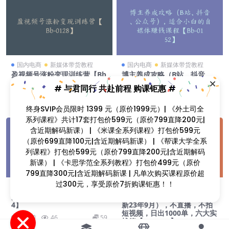
国内电商
新媒体带货教程
国内电商
新媒体带货教程
盈视频号涨粉变现训练营【Bb
博主养成攻略（B站、抖音、
-0128】
公众号），适合小白的自媒体
# 与君同行 共赴前程 购课钜惠 #
赚钱课程【Bb-0152】
1 年前
27
39
3 月前
94
69
终身SVIP会员限时 1399 元（原价1999元）| 《外土司全
系列课程》共计17套打包价599元（原价799直降200元|
含近期解码新课） | 《米课全系列课程》打包价599元
（原价699直降100元|含近期解码新课） | 《帮课大学全系
列课程》打包价599元（原价799直降200元|含近期解码
新课） | 《卡思学范全系列教程》打包价499元（原价
799直降300元|含近期解码新课 | 凡单次购买课程原价超
过300元，享受原价7折购课钜惠！！
国内电商
拼多多开店运营教程
国内电商
抖音运营教程
拼多多运营新玩法【Be-001
推易电商·抖店精细化运营（更
4】
新23年9月），不直播，不拍
短视频，日出1000单，六大实
3 年前
46
59
战篇【Bc-0007】