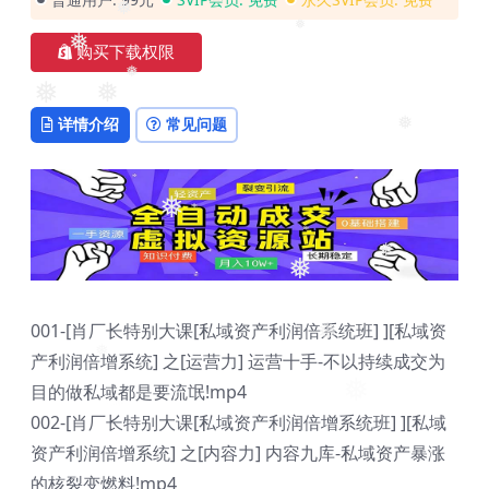
❅
❅
购买下载权限
❅
❅
❅
❅
详情介绍
常见问题
❅
❅
❅
❅
❅
001-[肖厂长特别大课[私域资产利润倍系统班] ][私域资
❅
产利润倍增系统] 之[运营力] 运营十手-不以持续成交为
目的做私域都是要流氓!mp4
002-[肖厂长特别大课[私域资产利润倍增系统班] ][私域
资产利润倍增系统] 之[内容力] 内容九库-私域资产暴涨
的核裂变燃料!mp4