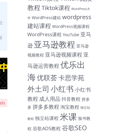
教程
Tiktok课程
WordPress大
wordpress
WordPress建站
学
处
建站课程
WordPress视频课程
亚马
WordPress课程
YouTube
服
亚马逊教程
逊
亚马逊
亚马逊视频课程
亚
视频教程
优乐出
马逊运营教程
海
优联荟
卡思学苑
小红书
外土司
小红书
教程
成人用品
抖音教程
拼多
(
0
)
拼多多教程
淘宝教程
多
独立站
米课
独立站课程
脸书教
教程
谷歌SEO
谷歌ADS教程
程