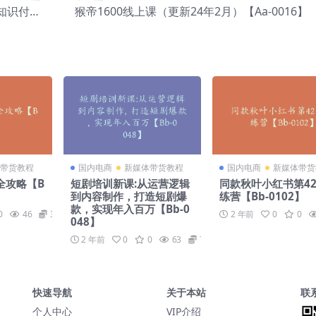
知识付费
猴帝1600线上课（更新24年2月）【Aa-0016】
0016】
带货教程
国内电商
新媒体带货教程
国内电商
新媒体带货
全攻略【B
短剧培训新课:从运营逻辑
同款秋叶小红书第4
到内容制作，打造短剧爆
练营【Bb-0102】
款，实现年入百万【Bb-0
0
46
39
2 年前
0
0
048】
2 年前
0
0
63
79
快速导航
关于本站
联
个人中心
VIP介绍