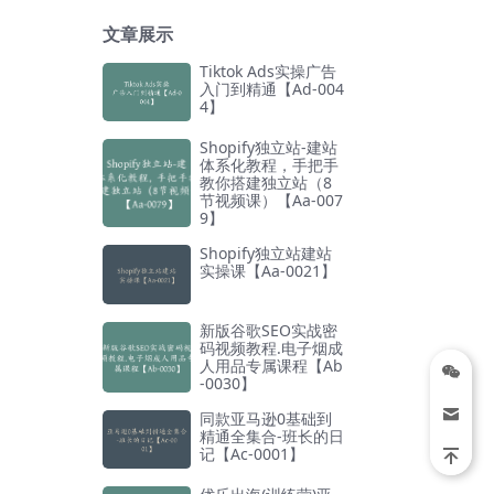
文章展示
Tiktok Ads实操广告
入门到精通【Ad-004
4】
Shopify独立站-建站
体系化教程，手把手
教你搭建独立站（8
节视频课）【Aa-007
9】
Shopify独立站建站
实操课【Aa-0021】
新版谷歌SEO实战密
码视频教程.电子烟成
人用品专属课程【Ab
-0030】
同款亚马逊0基础到
精通全集合-班长的日
记【Ac-0001】