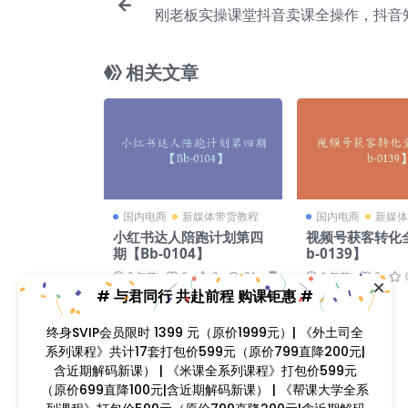
刚老板实操课堂抖音卖课全操作，抖音
实操技术一课通【Bc-
相关文章
国内电商
新媒体带货教程
国内电商
新媒体
小红书达人陪跑计划第四
视频号获客转化
期【Bb-0104】
b-0139】
2 年前
0
0
31
69
1 年前
0
# 与君同行 共赴前程 购课钜惠 #
终身SVIP会员限时 1399 元（原价1999元）| 《外土司全
系列课程》共计17套打包价599元（原价799直降200元|
含近期解码新课） | 《米课全系列课程》打包价599元
（原价699直降100元|含近期解码新课） | 《帮课大学全系