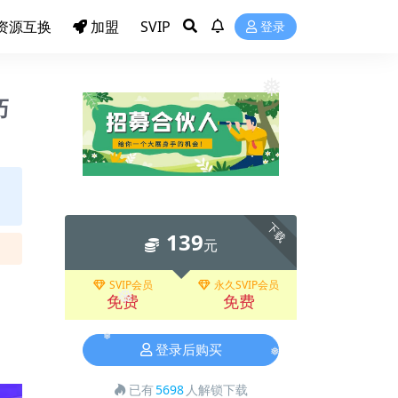
资源互换
加盟
SVIP
登录
巧
❅
下载
139
元
SVIP会员
永久SVIP会员
免费
免费
❅
登录后购买
❅
已有
5698
人解锁下载
❅