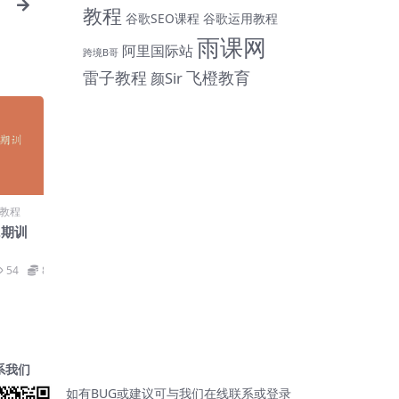
教程
谷歌SEO课程
谷歌运用教程
雨课网
阿里国际站
跨境B哥
雷子教程
飞橙教育
颜Sir
教程
2期训
54
89
系我们
￥1.00
daniruiruima
购买了
如有BUG或建议可与我们在线联系或登录