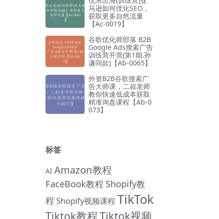
优乐出海(训练营)亚
马逊如何优化SEO，
获取更多自然流量
【Ac-0019】
谷歌优化师部落 B2B
Google Ads搜索广告
训练营开营(第1期.孙
谦同款)【Ab-0065】
外资B2B谷歌搜索广
告大师课，二叔老师
教你快速低成本获取
精准询盘课程【Ab-0
073】
标签
Amazon教程
AI
FaceBook教程
Shopify教
TikTok
程
Shopify视频课程
Tiktok教程
Tiktok视频