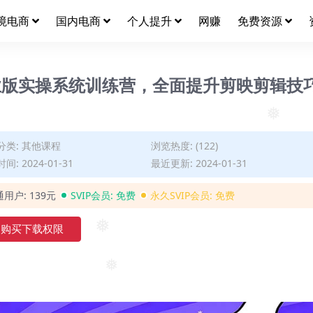
❅
❅
境电商
国内电商
个人提升
网赚
免费资源
版实操系统训练营，全面​提升剪映剪辑技
❅
分类:
其他课程
浏览热度: (122)
间: 2024-01-31
最近更新: 2024-01-31
通用户:
139元
SVIP会员:
免费
永久SVIP会员:
免费
购买下载权限
❅
❅