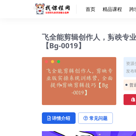
首页
精品课程
跨
❅
飞全能剪辑创作人，剪映专业
【Bg-0019】
❅
资源
发布时
普
❅
详情介绍
常见问题