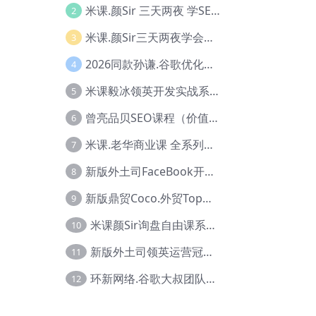
米课.颜Sir 三天两夜 学SEO系列教程，价值9600元，跨境人都在学 【Ag-0056】
2
米课.颜Sir三天两夜学会建站，价值6900，MI课甄选课程 【Ag-0055】
3
2026同款孙谦.谷歌优化师部落内部VIP实战教程|价值4999元全网独家解码（官方报名版本）【@034】
4
米课毅冰领英开发实战系列教程，价值3980，跨境必选【Ag-0049】
5
曾亮品贝SEO课程（价值：9800）品贝全系列教程 【Ab-0022】
6
米课.老华商业课 全系列实战教程，跨境电商必学，价值16900元【Ag-0053】
7
新版外土司FaceBook开发冠军全系列教程【Ab-0021】
8
新版鼎贸Coco.外贸Top业务课 (圈内首次独家解码|460节课)【Ag-0091】
9
米课颜Sir询盘自由课系列视频教程【Ag-0020】
10
新版外土司领英运营冠军【Ag-0047】
11
环新网络.谷歌大叔团队谷歌SEO实战教程【Ab-0024】
12