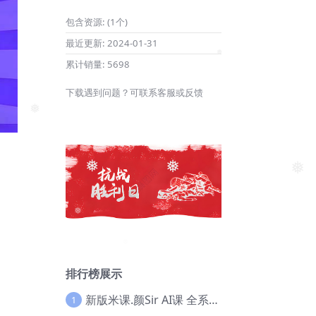
包含资源:
(1个)
最近更新:
2024-01-31
累计销量:
5698
❅
下载遇到问题？可联系客服或反馈
❅
❅
❅
❅
❅
排行榜展示
新版米课.颜Sir AI课 全系列实战教程，价值9800，跨境首选！【Ag-0052】
1