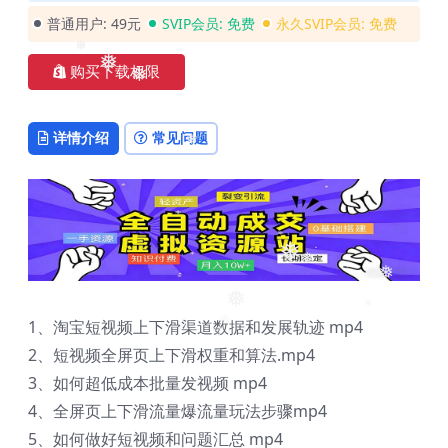
普通用户:
49元
SVIP会员:
免费
永久SVIP会员:
免费
❅
❅
购买下载权限
❅
详情介绍
常见问题
❅
❅
❅
❅
❅
❅
1、淘宝短视频上下滑渠道数据和发展轨迹 mp4
❅
❅
2、短视频全屏页上下滑权重和算法.mp4
3、如何超低成本批量发视频 mp4
4、全屏页上下滑流量爆流量玩法步骤mp4
5、如何做好短视频和问题汇总 mp4