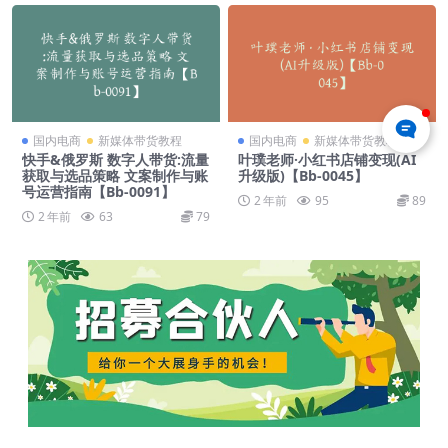
国内电商
新媒体带货教程
国内电商
新媒体带货教程
快手&俄罗斯 数字人带货:流量
叶璞老师·小红书店铺变现(AI
获取与选品策略 文案制作与账
升级版)【Bb-0045】
号运营指南【Bb-0091】
2 年前
95
89
2 年前
63
79