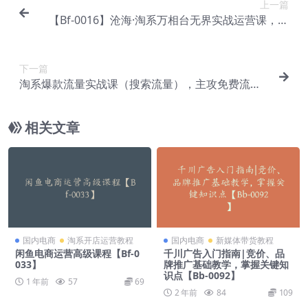
上一篇
【Bf-0016】沧海·淘系万相台无界实战运营课，万
相台无界实操全案例解析
下一篇
淘系爆款流量实战课（搜索流量），主攻免费流量
【Bf-0018】
相关文章
国内电商
淘系开店运营教程
国内电商
新媒体带货教程
闲鱼电商运营高级课程【Bf-0
千川广告入门指南|竞价、品
033】
牌推广基础教学，掌握关键知
识点【Bb-0092】
1 年前
57
69
2 年前
84
109