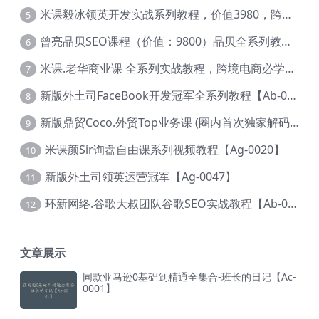
米课毅冰领英开发实战系列教程，价值3980，跨境必选【Ag-0049】
5
曾亮品贝SEO课程（价值：9800）品贝全系列教程 【Ab-0022】
6
米课.老华商业课 全系列实战教程，跨境电商必学，价值16900元【Ag-0053】
7
新版外土司FaceBook开发冠军全系列教程【Ab-0021】
8
新版鼎贸Coco.外贸Top业务课 (圈内首次独家解码|460节课)【Ag-0091】
9
米课颜Sir询盘自由课系列视频教程【Ag-0020】
10
新版外土司领英运营冠军【Ag-0047】
11
环新网络.谷歌大叔团队谷歌SEO实战教程【Ab-0024】
12
文章展示
同款亚马逊0基础到精通全集合-班长的日记【Ac-
0001】