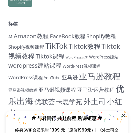
标签
Amazon教程
FaceBook教程
Shopify教程
AI
TikTok
Tiktok教程
Tiktok
Shopify视频课程
视频教程
Tiktok课程
WordPress建站
WordPress大学
wordpress建站课程
WordPress视频课程
亚马逊教程
亚马逊
WordPress课程
YouTube
优
亚马逊视频课程
亚马逊运营教程
亚马逊视频教程
乐出海
小红
外土司
优联荟
卡思学苑
书
小红书教程
成人用品
拼多多教
抖音教程
拼多多
# 与君同行 共赴前程 购课钜惠 #
米课
程
淘宝教程
独立站课程
谷歌
脸书教程
独立站教程
终身SVIP会员限时 1399 元（原价1999元）| 《外土司全