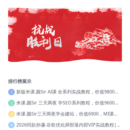
排行榜展示
新版米课.颜Sir AI课 全系列实战教程，价值9800，跨境首选！【Ag-0052】
1
米课.颜Sir 三天两夜 学SEO系列教程，价值9600元，跨境人都在学 【Ag-0056】
2
米课.颜Sir三天两夜学会建站，价值6900，MI课甄选课程 【Ag-0055】
3
2026同款孙谦.谷歌优化师部落内部VIP实战教程|价值4999元全网独家解码（官方报名版本）【@034】
4