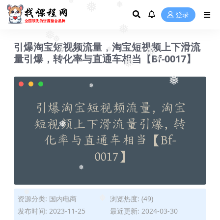
❅
❅
❅
❅
登录
❅
❅
引爆淘宝短视频流量，淘宝短视频上下滑流
❅
❅
❅
量引爆，转化率与直通车相当【Bf-0017】
❅
❅
❅
❅
❅
❅
❅
资源分类:
国内电商
浏览热度: (49)
❅
❅
发布时间: 2023-11-25
最近更新: 2024-03-30