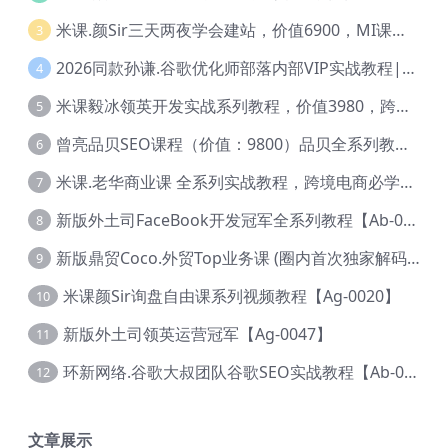
米课.颜Sir三天两夜学会建站，价值6900，MI课甄选课程 【Ag-0055】
3
2026同款孙谦.谷歌优化师部落内部VIP实战教程|价值4999元全网独家解码（官方报名版本）【@034】
4
米课毅冰领英开发实战系列教程，价值3980，跨境必选【Ag-0049】
5
曾亮品贝SEO课程（价值：9800）品贝全系列教程 【Ab-0022】
6
米课.老华商业课 全系列实战教程，跨境电商必学，价值16900元【Ag-0053】
7
新版外土司FaceBook开发冠军全系列教程【Ab-0021】
8
新版鼎贸Coco.外贸Top业务课 (圈内首次独家解码|460节课)【Ag-0091】
9
米课颜Sir询盘自由课系列视频教程【Ag-0020】
10
新版外土司领英运营冠军【Ag-0047】
11
环新网络.谷歌大叔团队谷歌SEO实战教程【Ab-0024】
12
文章展示