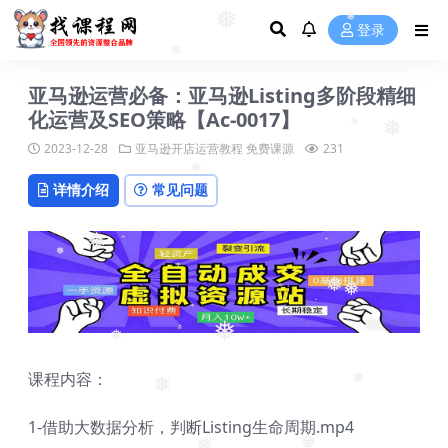
❅
登录
❅
❅
❅
亚马逊运营必备：亚马逊Listing多阶段精细
化运营及SEO策略【Ac-0017】
❅
❅
❅
2023-12-28
亚马逊开店运营教程
免费课源
231
详情介绍
常见问题
❅
❅
❅
❅
❅
❅
❅
课程内容：
❅
❅
1-借助大数据分析，判断Listing生命周期.mp4