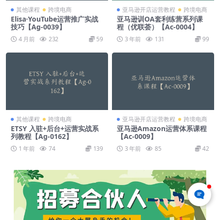
其他课程
跨境电商
亚马逊开店运营教程
跨境电商
Elisa·YouTube运营推广实战
亚马逊训OA套利练营系列课
技巧【Ag-0039】
程（优联荟）【Ac-0004】
4 月前
232
59
3 年前
131
99
其他课程
跨境电商
亚马逊开店运营教程
跨境电商
ETSY 入驻+后台+运营实战系
亚马逊Amazon运营体系课程
列教程【Ag-0162】
【Ac-0009】
1 年前
74
139
3 年前
85
42