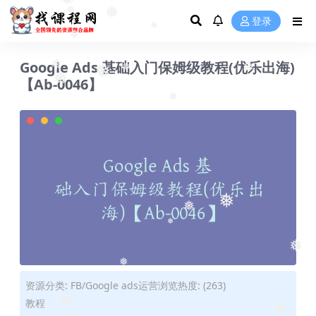
❅
❅
❅
登录
❅
❅
❅
❅
Google Ads 基础入门保姆级教程(优乐出海)
❅
【Ab-0046】
❅
❅
❅
❅
❅
❅
❅
❅
❅
资源分类:
FB/Google ads运营
浏览热度: (263)
❅
教程