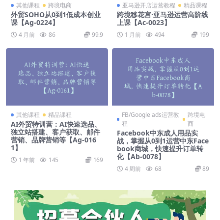
其他课程
跨境电商
亚马逊开店运营教程
精品课程
外贸SOHO从0到1低成本创业
跨境移花宫·亚马逊运营高阶线
课【Ag-0224】
上课【Ac-0023】
4 月前
86
99.9
1 月前
494
199
其他课程
精品课程
FB/Google ads运营教
跨境电
AI外贸特训营：AI快速选品、
程
商
独立站搭建、客户获取、邮件
Facebook中东成人用品实
营销、品牌营销等【Ag-016
战，掌握从0到1运营中东Face
1】
book商城，快速提升订单转
化【Ab-0078】
1 年前
145
169
4 周前
68
89