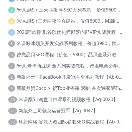
米课.颜Sir 三天两夜 学SEO系列教程，价值9600元，跨境人都在学 【Ag-0056】
2
米课.颜Sir三天两夜学会建站，价值6900，MI课甄选课程 【Ag-0055】
3
2026同款孙谦.谷歌优化师部落内部VIP实战教程|价值4999元全网独家解码（官方报名版本）【@034】
4
米课毅冰领英开发实战系列教程，价值3980，跨境必选【Ag-0049】
5
曾亮品贝SEO课程（价值：9800）品贝全系列教程 【Ab-0022】
6
米课.老华商业课 全系列实战教程，跨境电商必学，价值16900元【Ag-0053】
7
新版外土司FaceBook开发冠军全系列教程【Ab-0021】
8
新版鼎贸Coco.外贸Top业务课 (圈内首次独家解码|460节课)【Ag-0091】
9
米课颜Sir询盘自由课系列视频教程【Ag-0020】
10
新版外土司领英运营冠军【Ag-0047】
11
环新网络.谷歌大叔团队谷歌SEO实战教程【Ab-0024】
12