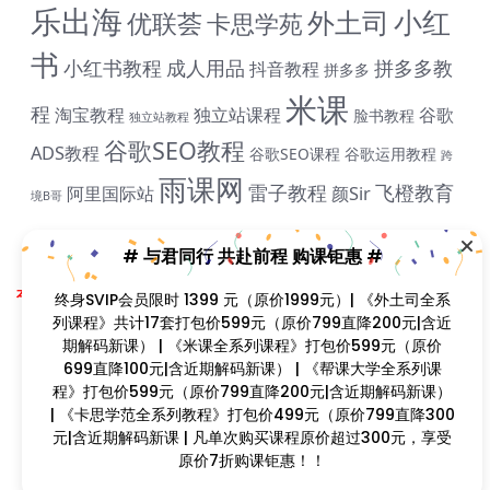
乐出海
小红
外土司
优联荟
卡思学苑
书
小红书教程
成人用品
拼多多教
抖音教程
拼多多
# 与君同行 共赴前程 购课钜惠 #
米课
程
淘宝教程
独立站课程
谷歌
脸书教程
独立站教程
终身SVIP会员限时 1399 元（原价1999元）| 《外土司全
谷歌SEO教程
ADS教程
系列课程》共计17套打包价599元（原价799直降200元|
谷歌SEO课程
谷歌运用教程
跨
含近期解码新课） | 《米课全系列课程》打包价599元
雨课网
雷子教程
飞橙教育
阿里国际站
颜Sir
境B哥
（原价699直降100元|含近期解码新课） | 《帮课大学全系
列课程》打包价599元（原价799直降200元|含近期解码
新课） | 《卡思学范全系列教程》打包价499元（原价
799直降300元|含近期解码新课 | 凡单次购买课程原价超
Copyright © 2023
找课程网
- All rights reserved
过300元，享受原价7折购课钜惠！！
本站支持课程资源互换，优质课程资源互换请联系微信在线客服：zkcw598 (备
注：课程互换)
闽ICP备2022077749号
首页
分类
会员
我的