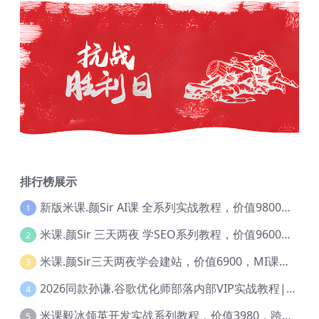
排行榜展示
新版米课.颜Sir AI课 全系列实战教程，价值9800，跨境首选！【Ag-0052】
1
米课.颜Sir 三天两夜 学SEO系列教程，价值9600元，跨境人都在学 【Ag-0056】
2
米课.颜Sir三天两夜学会建站，价值6900，MI课甄选课程 【Ag-0055】
3
2026同款孙谦.谷歌优化师部落内部VIP实战教程|价值4999元全网独家解码（官方报名版本）【@034】
4
米课毅冰领英开发实战系列教程，价值3980，跨境必选【Ag-0049】
5