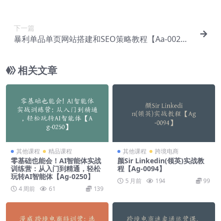
下一篇
暴利单品单页网站搭建和SEO策略教程【Aa-002
5】
相关文章
其他课程
精品课程
其他课程
跨境电商
零基础也能会！AI智能体实战
颜Sir Linkedin(领英)实战教
训练营：从入门到精通，轻松
程【Ag-0094】
玩转AI智能体【Ag-0250】
5 月前
194
99
4 周前
61
139