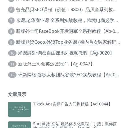
曾亮品贝SEO课程（价值：9800）品贝全系列教程 【Ab-0022】
6
米课.老华商业课 全系列实战教程，跨境电商必学，价值16900元【Ag-0053】
7
新版外土司FaceBook开发冠军全系列教程【Ab-0021】
8
新版鼎贸Coco.外贸Top业务课 (圈内首次独家解码|460节课)【Ag-0091】
9
米课颜Sir询盘自由课系列视频教程【Ag-0020】
10
新版外土司领英运营冠军【Ag-0047】
11
环新网络.谷歌大叔团队谷歌SEO实战教程【Ab-0024】
12
文章展示
Tiktok Ads实操广告入门到精通【Ad-0044】
Shopify独立站-建站体系化教程，手把手教你搭