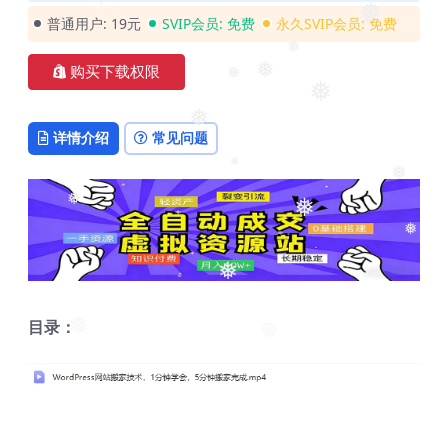
❅
❅
❅
❅
普通用户:
19元
SVIP会员:
免费
永久SVIP会员:
免费
❅
❅
购买下载权限
❅
❅
❅
详情介绍
常见问题
❅
❅
❅
❅
❅
❅
❅
目录：
❅
❅