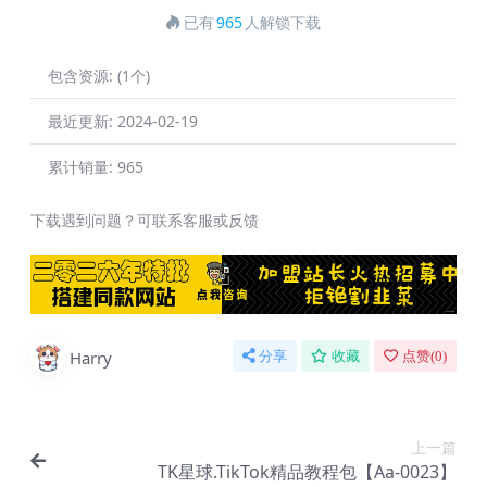
已有
965
人解锁下载
包含资源:
(1个)
最近更新:
2024-02-19
累计销量:
965
下载遇到问题？可联系客服或反馈
Harry
分享
收藏
点赞(
0
)
上一篇
TK星球.TikTok精品教程包【Aa-0023】