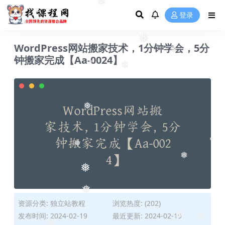
❅
登录
❅
WordPress网站搬家技术，1分钟学会，5分
❅
钟搬家完成【Aa-0024】
❅
❅
❅
❅
❅
❅
❅
❅
资源分类:
独立站教程
浏览热度: (202)
发布时间: 2024-02-19
最近更新: 2024-02-19