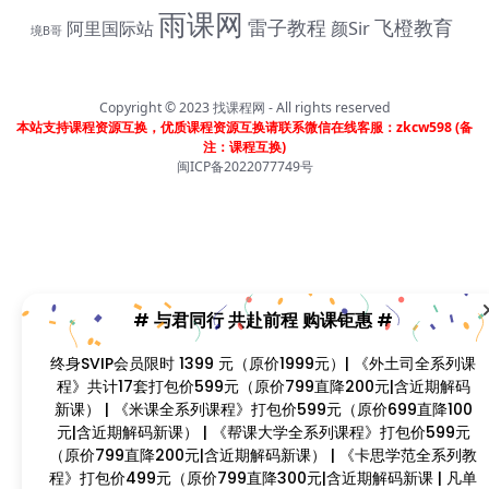
雨课网
# 与君同行 共赴前程 购课钜惠 #
雷子教程
飞橙教育
阿里国际站
颜Sir
境B哥
终身SVIP会员限时 1399 元（原价1999元）| 《外土司全系
列课程》共计17套打包价599元（原价799直降200元|含近
Copyright © 2023
找课程网
- All rights reserved
期解码新课） | 《米课全系列课程》打包价599元（原价
本站支持课程资源互换，优质课程资源互换请联系微信在线客服：zkcw598 (备
699直降100元|含近期解码新课） | 《帮课大学全系列课
注：课程互换)
程》打包价599元（原价799直降200元|含近期解码新课）
闽ICP备2022077749号
| 《卡思学范全系列教程》打包价499元（原价799直降
300元|含近期解码新课 | 凡单次购买课程原价超过300元，
享受原价7折购课钜惠！！
首页
分类
会员
我的