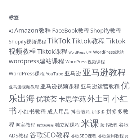
标签
Amazon教程
FaceBook教程
Shopify教程
AI
TikTok
Tiktok教程
Tiktok
Shopify视频课程
视频教程
Tiktok课程
WordPress建站
WordPress大学
wordpress建站课程
WordPress视频课程
亚马逊教程
亚马逊
WordPress课程
YouTube
优
亚马逊视频课程
亚马逊运营教程
亚马逊视频教程
乐出海
小红
外土司
优联荟
卡思学苑
书
小红书教程
成人用品
拼多多教
抖音教程
拼多多
米课
程
淘宝教程
独立站课程
谷歌
脸书教程
独立站教程
谷歌SEO教程
ADS教程
谷歌SEO课程
谷歌运用教程
跨