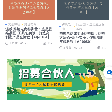
其他课程
跨境电商
跨境电
阿里国际/速卖通运营
漫威 跨境电商特训营：选品思
商
教程
维误区+工具包实战，打造高
跨境电商速卖通运营课，​运营
利润产品全流程【Ag-0184】
方法论+后台实操，逻辑清晰,
实战教程【Af-0030】
1 年前
75
139
4 周前
75
139