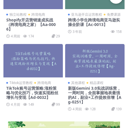
独立站教程
跨境电商
亚马逊开店运营教程
免费课源
Shopify开店营销速成实战
跨境小学生跨境电商亚马逊实
（跨境电商之家）【Aa-000
操全阶课【Ac-0013】
6】
3 年前
158
4 周前
174
29
Tiktok运营教程
跨境电商
其他课程
精品课程
TikTok账号运营策略:涨粉策
新版Gemini 3.0实战训练营，
略与优化技巧，快速实现粉丝
一周时间，全面掌握地表最强
增长与变现【Ad-0032】
的AI，副业+工作提效倍增【A
g-0251】
4 月前
149
99
4 周前
128
139