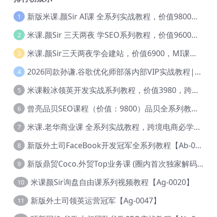
新版米课.颜Sir AI课 全系列实战教程，价值9800，跨境首选！【Ag-0052】
1
米课.颜Sir 三天两夜 学SEO系列教程，价值9600元，跨境人都在学 【Ag-0056】
2
米课.颜Sir三天两夜学会建站，价值6900，MI课甄选课程 【Ag-0055】
3
2026同款孙谦.谷歌优化师部落内部VIP实战教程|价值4999元全网独家解码（官方报名版本）【@034】
4
米课毅冰领英开发实战系列教程，价值3980，跨境必选【Ag-0049】
5
曾亮品贝SEO课程（价值：9800）品贝全系列教程 【Ab-0022】
6
米课.老华商业课 全系列实战教程，跨境电商必学，价值16900元【Ag-0053】
7
新版外土司FaceBook开发冠军全系列教程【Ab-0021】
8
新版鼎贸Coco.外贸Top业务课 (圈内首次独家解码|460节课)【Ag-0091】
9
米课颜Sir询盘自由课系列视频教程【Ag-0020】
10
新版外土司领英运营冠军【Ag-0047】
11