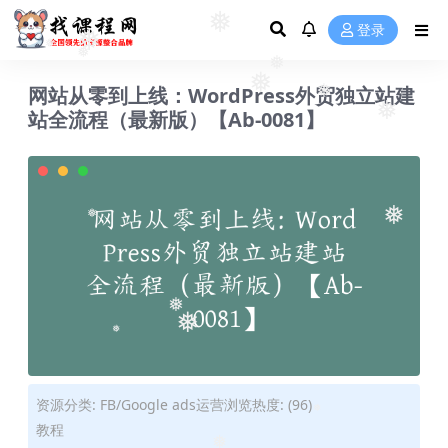
❅
登录
❅
❅
❅
❅
网站从零到上线：WordPress外贸独立站建
❅
❅
站全流程（最新版）【Ab-0081】
❅
❅
❅
❅
❅
❅
资源分类:
FB/Google ads运营
浏览热度: (96)
教程
❅