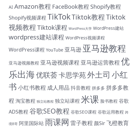
Amazon教程
FaceBook教程
Shopify教程
AI
TikTok
Tiktok教程
Tiktok
Shopify视频课程
视频教程
Tiktok课程
WordPress建站
WordPress大学
wordpress建站课程
WordPress视频课程
亚马逊教程
亚马逊
WordPress课程
YouTube
优
亚马逊视频课程
亚马逊运营教程
亚马逊视频教程
乐出海
小红
外土司
优联荟
卡思学苑
书
小红书教程
成人用品
拼多多教
抖音教程
拼多多
米课
程
淘宝教程
独立站课程
谷歌
脸书教程
独立站教程
# 与君同行 共赴前程 购课钜惠 #
谷歌SEO教程
ADS教程
谷歌SEO课程
谷歌运用教程
跨
雨课网
终身SVIP会员限时 1399 元（原价1999元）| 《外土司全系
雷子教程
飞橙教育
阿里国际站
颜Sir
境B哥
列课程》共计17套打包价599元（原价799直降200元|含
近期解码新课） | 《米课全系列课程》打包价599元（原价