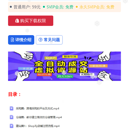
❅
❅
普通用户:
59元
SVIP会员:
免费
永久SVIP会员:
免费
❅
购买下载权限
❅
❅
详情介绍
常见问题
❅
❅
❅
❅
❅
❅
❅
❅
目录：