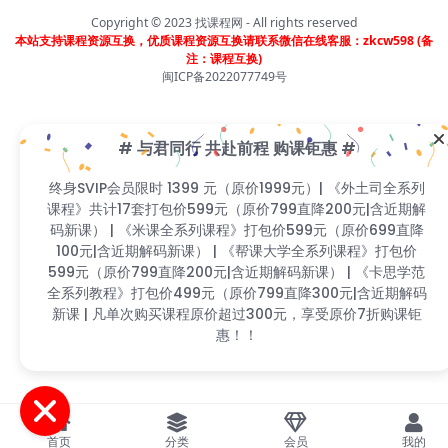
699直降100元|含近期解码新课） | 《帮课大学全系列课
Copyright © 2023
找课程网
- All rights reserved
程》打包价599元（原价799直降200元|含近期解码新
本站支持课程资源互换，优质课程资源互换请联系微信在线客服：zkcw598 (备
课） | 《卡思学范全系列教程》打包价499元（原价799直
注：课程互换)
降300元|含近期解码新课 | 凡单次购买课程原价超过300
闽ICP备2022077749号
元，享受原价7折购课钜惠！！
首页
分类
会员
我的