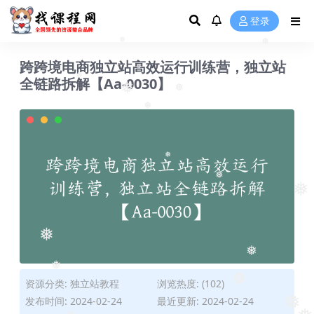
❅
❅
登录
❅
❅
跨跨境电商独立站高效运行训练营，独立站
全链路拆解【Aa-0030】
❅
❅
❅
❅
❅
❅
❅
❅
❅
❅
资源分类:
独立站教程
浏览热度: (102)
❅
❅
发布时间: 2024-02-24
最近更新: 2024-02-24