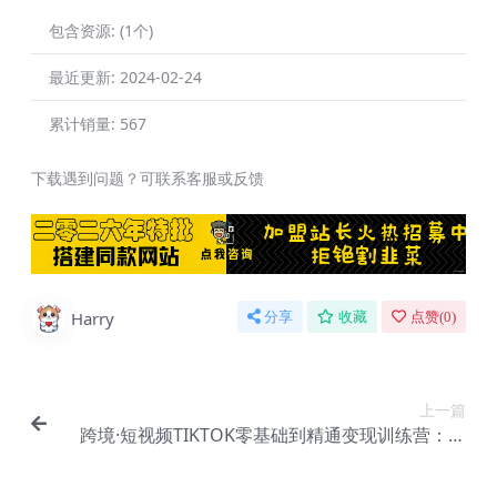
包含资源:
(1个)
最近更新:
2024-02-24
累计销量:
567
下载遇到问题？可联系客服或反馈
Harry
分享
收藏
点赞(
0
)
上一篇
跨境·短视频TIKTOK零基础到精通变现训练营：跨
境短视频独立站·带货变现技巧【Aa-0028】