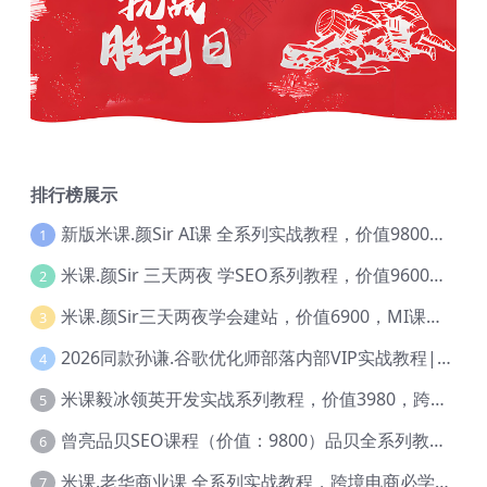
排行榜展示
新版米课.颜Sir AI课 全系列实战教程，价值9800，跨境首选！【Ag-0052】
1
米课.颜Sir 三天两夜 学SEO系列教程，价值9600元，跨境人都在学 【Ag-0056】
2
米课.颜Sir三天两夜学会建站，价值6900，MI课甄选课程 【Ag-0055】
3
2026同款孙谦.谷歌优化师部落内部VIP实战教程|价值4999元全网独家解码（官方报名版本）【@034】
4
米课毅冰领英开发实战系列教程，价值3980，跨境必选【Ag-0049】
5
曾亮品贝SEO课程（价值：9800）品贝全系列教程 【Ab-0022】
6
米课.老华商业课 全系列实战教程，跨境电商必学，价值16900元【Ag-0053】
7