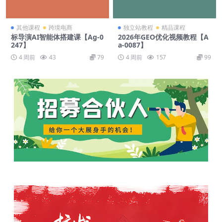
其他课程
跨境电商
独立站教程
精品课程
标导演AI智能体搭建课【Ag-0
2026年GEO优化视频教程【A
247】
a-0087】
4 周前
43
79
4 周前
157
99