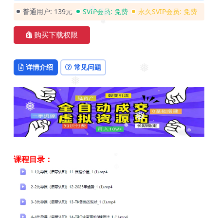
普通用户:
139元
SVIP会员:
免费
永久SVIP会员:
免费
❅
❅
❅
❅
购买下载权限
❅
详情介绍
常见问题
❅
❅
❅
❅
❅
❅
❅
课程目录：
❅