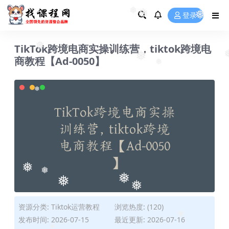
❅
登录
❅
❅
❅
TikTok跨境电商实操训练营，tiktok跨境电
❅
商教程【Ad-0050】
❅
❅
❅
❅
❅
❅
❅
❅
资源分类:
Tiktok运营教程
浏览热度: (120)
发布时间: 2026-07-15
最近更新: 2026-07-16
❅