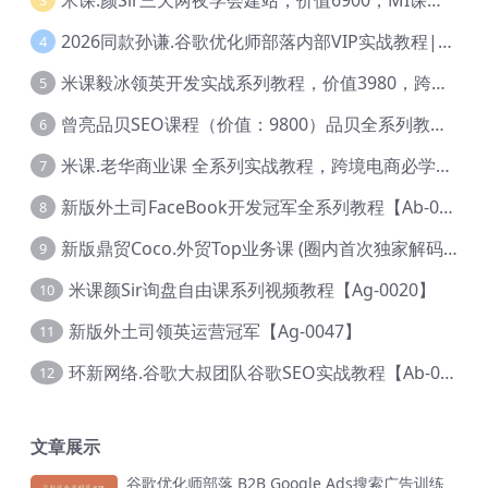
3
2026同款孙谦.谷歌优化师部落内部VIP实战教程|价值4999元全网独家解码（官方报名版本）【@034】
4
米课毅冰领英开发实战系列教程，价值3980，跨境必选【Ag-0049】
5
曾亮品贝SEO课程（价值：9800）品贝全系列教程 【Ab-0022】
6
米课.老华商业课 全系列实战教程，跨境电商必学，价值16900元【Ag-0053】
7
新版外土司FaceBook开发冠军全系列教程【Ab-0021】
8
新版鼎贸Coco.外贸Top业务课 (圈内首次独家解码|460节课)【Ag-0091】
9
米课颜Sir询盘自由课系列视频教程【Ag-0020】
10
新版外土司领英运营冠军【Ag-0047】
11
环新网络.谷歌大叔团队谷歌SEO实战教程【Ab-0024】
12
文章展示
谷歌优化师部落 B2B Google Ads搜索广告训练