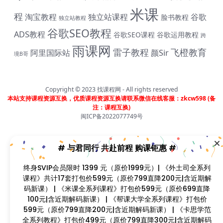
米课
程
淘宝教程
独立站课程
谷歌
脸书教程
独立站教程
谷歌SEO教程
ADS教程
谷歌SEO课程
谷歌运用教程
跨
雨课网
雷子教程
飞橙教育
阿里国际站
颜Sir
境B哥
Copyright © 2023
找课程网
- All rights reserved
# 与君同行 共赴前程 购课钜惠 #
本站支持课程资源互换，优质课程资源互换请联系微信在线客服：zkcw598 (备
注：课程互换)
终身SVIP会员限时 1399 元（原价1999元）| 《外土司全系
闽ICP备2022077749号
列课程》共计17套打包价599元（原价799直降200元|含近
期解码新课） | 《米课全系列课程》打包价599元（原价
699直降100元|含近期解码新课） | 《帮课大学全系列课
程》打包价599元（原价799直降200元|含近期解码新课）
| 《卡思学范全系列教程》打包价499元（原价799直降300
元|含近期解码新课 | 凡单次购买课程原价超过300元，享受
原价7折购课钜惠！！