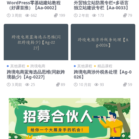
WordPress零基础建站教程
外贸独立站防黑专栏+多语言
（好课首推）【Aa-0002】
独立站建设专栏【Aa-0033】
3 周前
662
199
2 年前
173
79
其他课程
跨境电商
其他课程
精品课程
跨境电商蓝海选品思维(同款跨
跨境电商涉外税务处理【Ag-0
境杨少)【Ag-0227]
026】
3 周前
25
89
10 月前
93
59