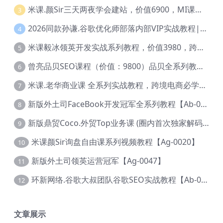
米课.颜Sir三天两夜学会建站，价值6900，MI课甄选课程 【Ag-0055】
3
2026同款孙谦.谷歌优化师部落内部VIP实战教程|价值4999元全网独家解码（官方报名版本）【@034】
4
米课毅冰领英开发实战系列教程，价值3980，跨境必选【Ag-0049】
5
曾亮品贝SEO课程（价值：9800）品贝全系列教程 【Ab-0022】
6
米课.老华商业课 全系列实战教程，跨境电商必学，价值16900元【Ag-0053】
7
新版外土司FaceBook开发冠军全系列教程【Ab-0021】
8
新版鼎贸Coco.外贸Top业务课 (圈内首次独家解码|460节课)【Ag-0091】
9
米课颜Sir询盘自由课系列视频教程【Ag-0020】
10
新版外土司领英运营冠军【Ag-0047】
11
环新网络.谷歌大叔团队谷歌SEO实战教程【Ab-0024】
12
文章展示