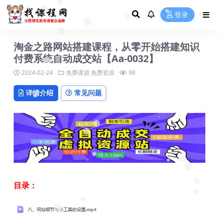
❅
登录
❅
❅
❅
❅
❅
淘金之路网站搭建课程，从零开始搭建知识
付费系统自动成交站【Aa-0032】
❅
2024-02-24
免费课源
免费资源
98
详情介绍
常见问题
❅
❅
❅
❅
❅
❅
目录：
❅
❅
❅
❅