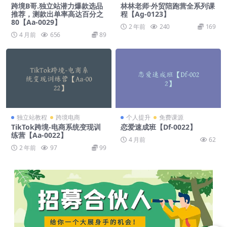
跨境B哥.独立站潜力爆款选品
林林老师·外贸陪跑营全系列课
推荐，测款出单率高达百分之
程【Ag-0123】
80【Aa-0029】
2 年前
240
169
4 月前
656
89
独立站教程
跨境电商
个人提升
免费课源
TikTok跨境-电商系统变现训
恋爱速成班【Df-0022】
练营【Aa-0022】
4 月前
62
2 年前
97
99