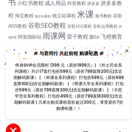
书
小红书教程
成人用品
拼多多教
抖音教程
拼多多
米课
程
淘宝教程
独立站课程
谷歌
# 与君同行 共赴前程 购课钜惠 #
脸书教程
独立站教程
谷歌SEO教程
ADS教程
谷歌SEO课程
谷歌运用教程
跨
终身SVIP会员限时 1399 元（原价1999元）| 《外土司全系
雨课网
列课程》共计17套打包价599元（原价799直降200元|含
雷子教程
飞橙教育
阿里国际站
颜Sir
境B哥
近期解码新课） | 《米课全系列课程》打包价599元（原价
699直降100元|含近期解码新课） | 《帮课大学全系列课
程》打包价599元（原价799直降200元|含近期解码新
课） | 《卡思学范全系列教程》打包价499元（原价799直
Copyright © 2023
找课程网
- All rights reserved
本站支持课程资源互换，优质课程资源互换请联系微信在线客服：zkcw598 (备
降300元|含近期解码新课 | 凡单次购买课程原价超过300
注：课程互换)
元，享受原价7折购课钜惠！！
闽ICP备2022077749号
首页
分类
会员
我的