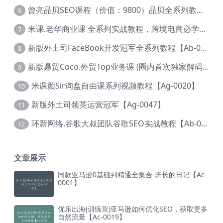
曾亮品贝SEO课程（价值：9800）品贝全系列教程 【Ab-0022】
6
米课.老华商业课 全系列实战教程，跨境电商必学，价值16900元【Ag-0053】
7
新版外土司FaceBook开发冠军全系列教程【Ab-0021】
8
新版鼎贸Coco.外贸Top业务课 (圈内首次独家解码|460节课)【Ag-0091】
9
米课颜Sir询盘自由课系列视频教程【Ag-0020】
10
新版外土司领英运营冠军【Ag-0047】
11
环新网络.谷歌大叔团队谷歌SEO实战教程【Ab-0024】
12
文章展示
同款亚马逊0基础到精通全集合-班长的日记【Ac-
0001】
优乐出海(训练营)亚马逊如何优化SEO，获取更多
自然流量【Ac-0019】