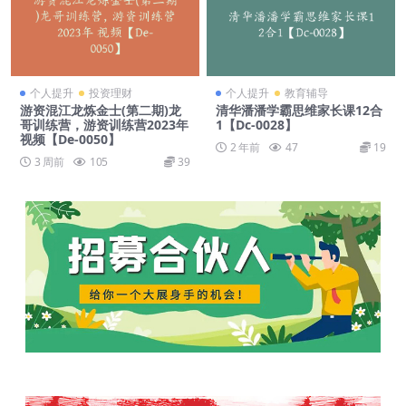
个人提升
投资理财
个人提升
教育辅导
游资混江龙炼金士(第二期)龙
清华潘潘学霸思维家长课12合
哥训练营，游资训练营2023年
1【Dc-0028】
视频【De-0050】
2 年前
47
19
3 周前
105
39