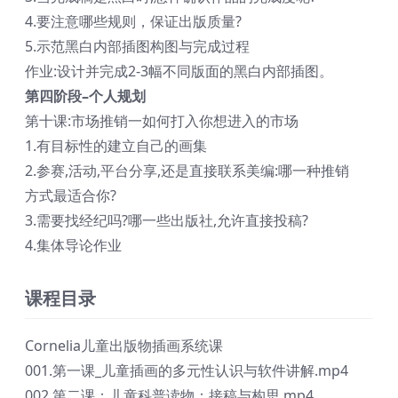
4.要注意哪些规则，保证出版质量?
5.示范黑白内部插图构图与完成过程
作业:设计并完成2-3幅不同版面的黑白内部插图。
第四阶段–个人规划
第十课:市场推销一如何打入你想进入的市场
1.有目标性的建立自己的画集
2.参赛,活动,平台分享,还是直接联系美编:哪一种推销
方式最适合你?
3.需要找经纪吗?哪一些出版社,允许直接投稿?
4.集体导论作业
课程目录
Cornelia儿童出版物插画系统课
001.第一课_儿童插画的多元性认识与软件讲解.mp4
002.第二课：儿童科普读物：接稿与构思.mp4