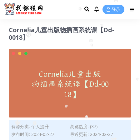
❅
❅
❅
❅
登录
❅
Cornelia儿童出版物插画系统课【Dd-
0018】
❅
❅
❅
❅
❅
❅
❅
资源分类:
个人提升
浏览热度: (37)
❅
发布时间: 2024-02-27
最近更新: 2024-02-27
❅