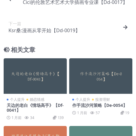
Cici的伦敦艺术艺术大学插画专业课【Dd-0017】
下一篇
Ksr桑:漫画从零开始【Dd-0019】
相关文章
个人提升
婚恋情感
个人提升
投资理财
天边的老白《情场高手》【Df-
作手流沙河策略【De-0054】
0041】
1 月前
57
19
1 月前
34
139