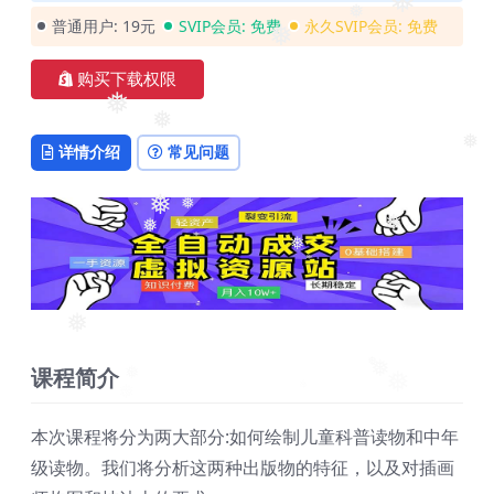
❅
普通用户:
19元
SVIP会员:
免费
永久SVIP会员:
免费
❅
❅
购买下载权限
❅
详情介绍
常见问题
❅
❅
❅
❅
❅
❅
❅
❅
课程简介
❅
本次课程将分为两大部分:如何绘制儿童科普读物和中年
级读物。我们将分析这两种出版物的特征，以及对插画