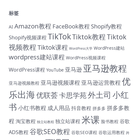
标签
Amazon教程
FaceBook教程
Shopify教程
AI
TikTok
Tiktok教程
Tiktok
Shopify视频课程
视频教程
Tiktok课程
WordPress建站
WordPress大学
wordpress建站课程
WordPress视频课程
亚马逊教程
亚马逊
WordPress课程
YouTube
优
亚马逊视频课程
亚马逊运营教程
亚马逊视频教程
乐出海
小红
外土司
优联荟
卡思学苑
书
小红书教程
成人用品
拼多多教
抖音教程
拼多多
米课
程
淘宝教程
独立站课程
谷歌
脸书教程
独立站教程
谷歌SEO教程
ADS教程
谷歌SEO课程
谷歌运用教程
跨