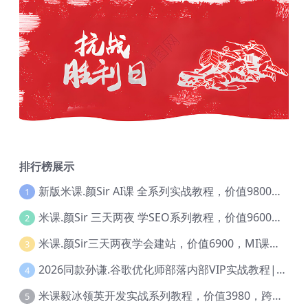
排行榜展示
新版米课.颜Sir AI课 全系列实战教程，价值9800，跨境首选！【Ag-0052】
1
米课.颜Sir 三天两夜 学SEO系列教程，价值9600元，跨境人都在学 【Ag-0056】
2
米课.颜Sir三天两夜学会建站，价值6900，MI课甄选课程 【Ag-0055】
3
2026同款孙谦.谷歌优化师部落内部VIP实战教程|价值4999元全网独家解码（官方报名版本）【@034】
4
米课毅冰领英开发实战系列教程，价值3980，跨境必选【Ag-0049】
5