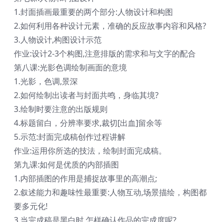
1.封面插画最重要的两个部分:人物设计和构图
2.如何利用各种设计元素，准确的反应故事内容和风格?
3.人物设计,构图设计示范
作业:设计2-3个构图,注意排版的需求和与文字的配合
第八课:光影色调绘制画面的意境
1.光影，色调,景深
2.如何绘制出读者与封面共鸣，身临其境?
3.绘制时要注意的出版规则
4.标题留白，分辨率要求,裁切[出血]留余等
5.示范:封面完成稿创作过程讲解
作业:运用你所选的技法，绘制封面完成稿。
第九课:如何是优质的内部插图
1.内部插图的作用是捕捉故事里的高潮点;
2.叙述能力和趣味性最重要:人物互动,场景描绘，构图都
要多元化!
3.当完成稿是黑白时,怎样确认作品的完成度呢?