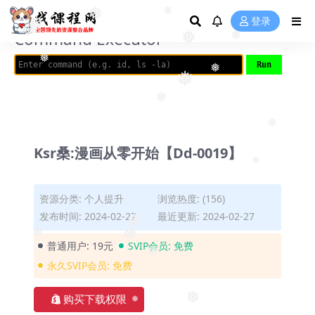
AVRIL_START_JANCOKALIVEAVRIL_END_JANCOK
❅
登录
❅
❅
Command Executor
❅
❅
❅
❅
❅
❅
❅
❅
Ksr桑:漫画从零开始【Dd-0019】
❅
资源分类:
个人提升
浏览热度: (156)
发布时间: 2024-02-27
最近更新: 2024-02-27
❅
❅
普通用户:
19元
SVIP会员:
免费
❅
永久SVIP会员:
免费
❅
购买下载权限
❅