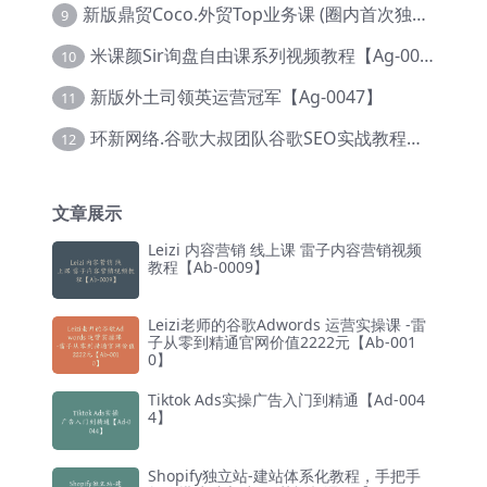
新版鼎贸Coco.外贸Top业务课 (圈内首次独家解码|460节课)【Ag-0091】
9
米课颜Sir询盘自由课系列视频教程【Ag-0020】
10
新版外土司领英运营冠军【Ag-0047】
11
环新网络.谷歌大叔团队谷歌SEO实战教程【Ab-0024】
12
文章展示
Leizi 内容营销 线上课 雷子内容营销视频
教程【Ab-0009】
Leizi老师的谷歌Adwords 运营实操课 -雷
子从零到精通官网价值2222元【Ab-001
0】
Tiktok Ads实操广告入门到精通【Ad-004
4】
Shopify独立站-建站体系化教程，手把手