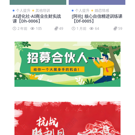
个人提升
其他培训
个人提升
婚恋情感
AI进化社·AI商业生财实战
[阿伦] 核心自信精进训练课
课【Dh-0006】
【Df-0005】
2 年前
105
49
1 月前
64
59