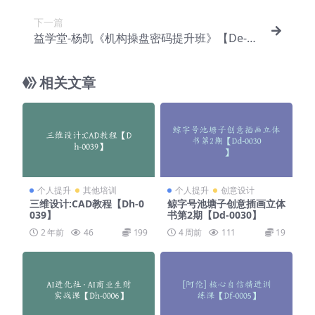
下一篇
益学堂-杨凯《机构操盘密码提升班》【De-00
17】
相关文章
个人提升
其他培训
个人提升
创意设计
三维设计:CAD教程【Dh-0
鲸字号池塘子创意插画立体
039】
书第2期【Dd-0030】
2 年前
46
199
4 周前
111
19