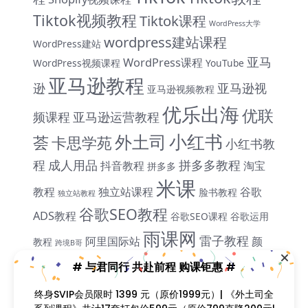
Tiktok视频教程
Tiktok课程
WordPress大学
wordpress建站课程
WordPress建站
亚马
WordPress课程
WordPress视频课程
YouTube
亚马逊教程
逊
亚马逊视
亚马逊视频教程
优乐出海
优联
频课程
亚马逊运营教程
小红书
外土司
荟
卡思学苑
小红书教
程
成人用品
拼多多教程
抖音教程
淘宝
拼多多
米课
教程
独立站课程
谷歌
脸书教程
独立站教程
谷歌SEO教程
ADS教程
谷歌SEO课程
谷歌运用
雨课网
雷子教程
阿里国际站
颜
教程
跨境B哥
飞橙教育
Sir
# 与君同行 共赴前程 购课钜惠 #
终身SVIP会员限时 1399 元（原价1999元）| 《外土司全