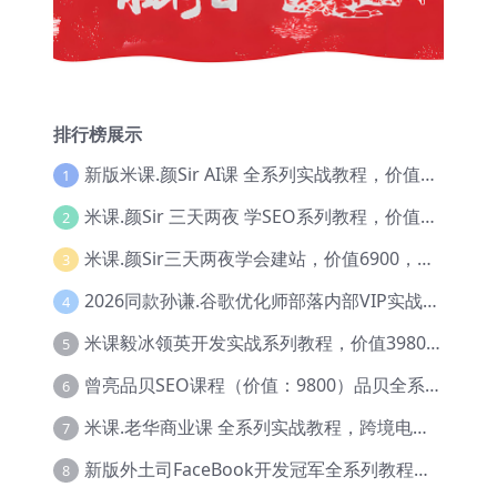
排行榜展示
新版米课.颜Sir AI课 全系列实战教程，价值9800，跨境首选！【Ag-0052】
1
米课.颜Sir 三天两夜 学SEO系列教程，价值9600元，跨境人都在学 【Ag-0056】
2
米课.颜Sir三天两夜学会建站，价值6900，MI课甄选课程 【Ag-0055】
3
2026同款孙谦.谷歌优化师部落内部VIP实战教程|价值4999元全网独家解码（官方报名版本）【@034】
4
米课毅冰领英开发实战系列教程，价值3980，跨境必选【Ag-0049】
5
曾亮品贝SEO课程（价值：9800）品贝全系列教程 【Ab-0022】
6
米课.老华商业课 全系列实战教程，跨境电商必学，价值16900元【Ag-0053】
7
新版外土司FaceBook开发冠军全系列教程【Ab-0021】
8