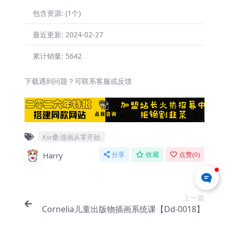
包含资源:
(1个)
最近更新:
2024-02-27
累计销量:
5642
下载遇到问题？可联系客服或反馈
Ksr桑:漫画从零开始
Harry
分享
收藏
点赞(
0
)
上一篇
Cornelia儿童出版物插画系统课【Dd-0018】