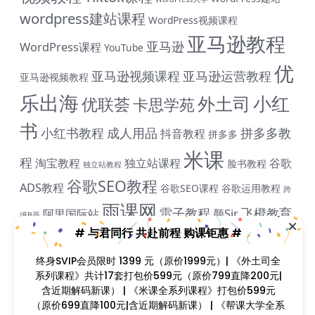
wordpress建站课程
WordPress视频课程
亚马逊教程
亚马逊
WordPress课程
YouTube
优
亚马逊视频课程
亚马逊运营教程
亚马逊视频教程
乐出海
小红
外土司
优联荟
卡思学苑
书
小红书教程
成人用品
拼多多教
抖音教程
拼多多
米课
程
淘宝教程
独立站课程
谷歌
脸书教程
独立站教程
谷歌SEO教程
ADS教程
谷歌SEO课程
谷歌运用教程
跨
雨课网
雷子教程
飞橙教育
阿里国际站
颜Sir
境B哥
# 与君同行 共赴前程 购课钜惠 #
终身SVIP会员限时 1399 元（原价1999元）| 《外土司全
课程简介
系列课程》共计17套打包价599元（原价799直降200元|
含近期解码新课） | 《米课全系列课程》打包价599元
课程目录
（原价699直降100元|含近期解码新课） | 《帮课大学全系