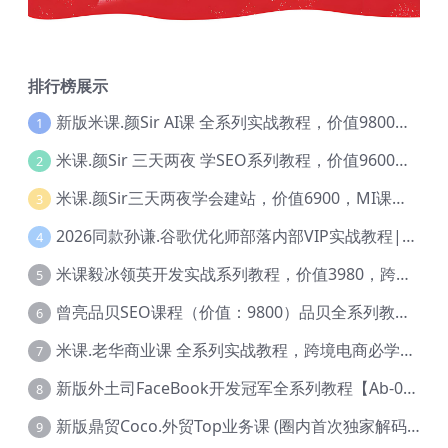
排行榜展示
新版米课.颜Sir AI课 全系列实战教程，价值9800，跨境首选！【Ag-0052】
1
米课.颜Sir 三天两夜 学SEO系列教程，价值9600元，跨境人都在学 【Ag-0056】
2
米课.颜Sir三天两夜学会建站，价值6900，MI课甄选课程 【Ag-0055】
3
2026同款孙谦.谷歌优化师部落内部VIP实战教程|价值4999元全网独家解码（官方报名版本）【@034】
4
米课毅冰领英开发实战系列教程，价值3980，跨境必选【Ag-0049】
5
曾亮品贝SEO课程（价值：9800）品贝全系列教程 【Ab-0022】
6
米课.老华商业课 全系列实战教程，跨境电商必学，价值16900元【Ag-0053】
7
新版外土司FaceBook开发冠军全系列教程【Ab-0021】
8
新版鼎贸Coco.外贸Top业务课 (圈内首次独家解码|460节课)【Ag-0091】
9