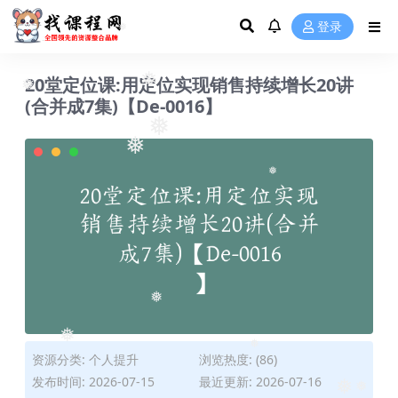
❅
❅
❅
❅
登录
❅
20堂定位课:用定位实现销售持续增长20讲
(合并成7集)【De-0016】
❅
❅
❅
❅
❅
❅
资源分类:
个人提升
浏览热度: (86)
❅
❅
发布时间: 2026-07-15
最近更新: 2026-07-16