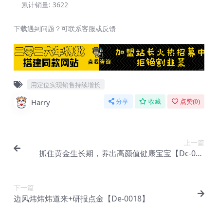
累计销量:
3622
下载遇到问题？可联系客服或反馈
用定位实现销售持续增长
Harry
分享
收藏
点赞(
0
)
上一篇
抓住黄金生长期，养出高颜值健康宝宝【Dc-004
9】
下一篇
边风炜炜炜道来+研报点金【De-0018】