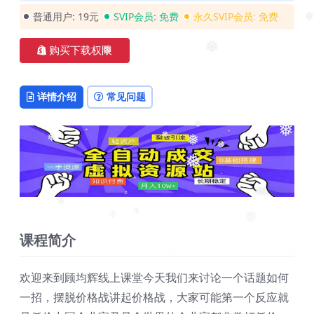
❅
❅
普通用户:
19元
SVIP会员:
免费
永久SVIP会员:
免费
❅
购买下载权限
❅
❅
详情介绍
常见问题
❅
❅
❅
❅
❅
❅
❅
❅
❅
❅
课程简介
❅
欢迎来到顾均辉线上课堂今天我们来讨论一个话题如何
一招，摆脱价格战讲起价格战，大家可能第一个反应就