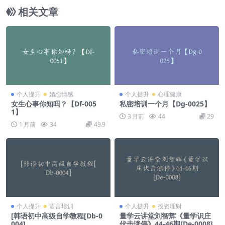
相关文章
个人提升
婚恋情感
个人提升
心理健康
女生心事你知吗？【Df-005
私密培训一个月【Dg-0025】
1】
3 月前
44
29
1 月前
34
49.9
个人提升
语言培训
个人提升
投资理财
[韩语初中高级自学教程[Db-0
量学云讲堂刘智辉《量学识庄
004]
伏击涨停》44-46期[De-0008]