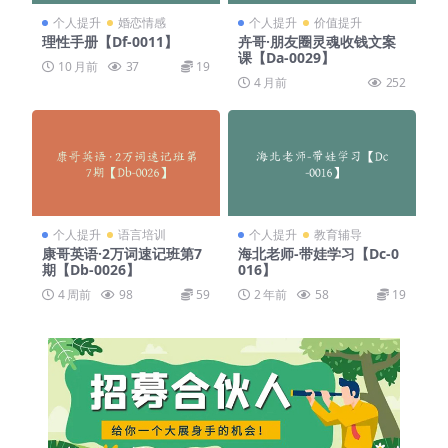
个人提升
婚恋情感
个人提升
价值提升
理性手册【Df-0011】
卉哥·朋友圈灵魂收钱文案
课【Da-0029】
10 月前
37
19
4 月前
252
个人提升
语言培训
个人提升
教育辅导
康哥英语·2万词速记班第7
海北老师-带娃学习【Dc-0
期【Db-0026】
016】
4 周前
98
59
2 年前
58
19