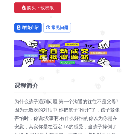
❅
❅
购买下载权限
详情介绍
常见问题
❅
❅
❅
❅
❅
❅
❅
❅
❅
❅
课程简介
❅
❅
❅
❅
为什么孩子遇到问题,第一个沟通的往往不是父母?
❅
因为无数次的对话中,你把孩子“推开”了，孩子紧张
害怕时，你说:没事啊,有什么好怕的你以为你是在
安慰，其实你是在否定 TA的感受，当孩子摔倒了