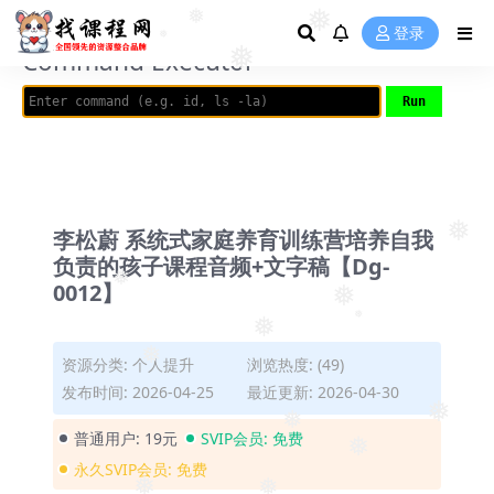
AVRIL_START_JANCOKALIVEAVRIL_END_JANCOK
❅
登录
❅
Command Executor
❅
❅
李松蔚 系统式家庭养育训练营培养自我
❅
负责的孩子课程音频+文字稿【Dg-
0012】
❅
❅
❅
❅
资源分类:
个人提升
浏览热度: (49)
❅
发布时间: 2026-04-25
最近更新: 2026-04-30
❅
普通用户:
19元
SVIP会员:
免费
❅
❅
永久SVIP会员:
免费