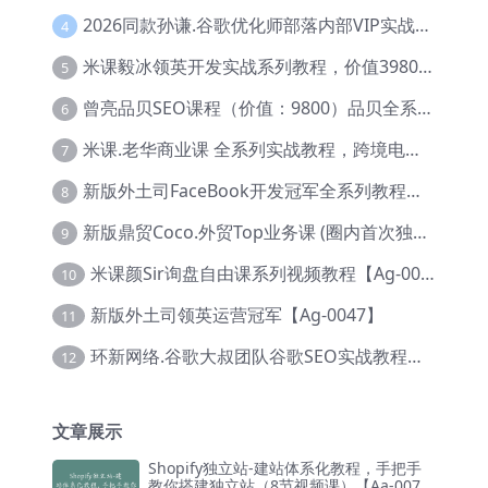
2026同款孙谦.谷歌优化师部落内部VIP实战教程|价值4999元全网独家解码（官方报名版本）【@034】
4
米课毅冰领英开发实战系列教程，价值3980，跨境必选【Ag-0049】
5
曾亮品贝SEO课程（价值：9800）品贝全系列教程 【Ab-0022】
6
米课.老华商业课 全系列实战教程，跨境电商必学，价值16900元【Ag-0053】
7
新版外土司FaceBook开发冠军全系列教程【Ab-0021】
8
新版鼎贸Coco.外贸Top业务课 (圈内首次独家解码|460节课)【Ag-0091】
9
米课颜Sir询盘自由课系列视频教程【Ag-0020】
10
新版外土司领英运营冠军【Ag-0047】
11
环新网络.谷歌大叔团队谷歌SEO实战教程【Ab-0024】
12
文章展示
Shopify独立站-建站体系化教程，手把手
教你搭建独立站（8节视频课）【Aa-007