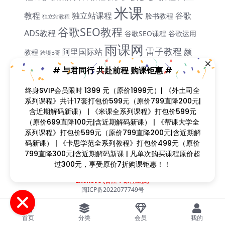
米课
教程
独立站课程
谷歌
脸书教程
独立站教程
谷歌SEO教程
ADS教程
谷歌SEO课程
谷歌运用
雨课网
雷子教程
阿里国际站
颜
教程
跨境B哥
飞橙教育
Sir
# 与君同行 共赴前程 购课钜惠 #
终身SVIP会员限时 1399 元（原价1999元）| 《外土司全
系列课程》共计17套打包价599元（原价799直降200元|
课程简介
含近期解码新课） | 《米课全系列课程》打包价599元
课程目录
（原价699直降100元|含近期解码新课） | 《帮课大学全
系列课程》打包价599元（原价799直降200元|含近期解
码新课） | 《卡思学范全系列教程》打包价499元（原价
799直降300元|含近期解码新课 | 凡单次购买课程原价超
Copyright © 2023
找课程网
- All rights reserved
过300元，享受原价7折购课钜惠！！
本站支持课程资源互换，优质课程资源互换请联系微信在线客服：
zkcw598 (备注：课程互换)
闽ICP备2022077749号
首页
分类
会员
我的