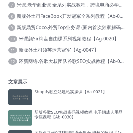
米课.老华商业课 全系列实战教程，跨境电商必学，价值16900元【Ag-0053】
7
新版外土司FaceBook开发冠军全系列教程【Ab-0021】
8
新版鼎贸Coco.外贸Top业务课 (圈内首次独家解码|460节课)【Ag-0091】
9
米课颜Sir询盘自由课系列视频教程【Ag-0020】
10
新版外土司领英运营冠军【Ag-0047】
11
环新网络.谷歌大叔团队谷歌SEO实战教程【Ab-0024】
12
文章展示
Shopify独立站建站实操课【Aa-0021】
新版谷歌SEO实战密码视频教程.电子烟成人用品
专属课程【Ab-0030】
同款亚马逊0基础到精通全集合-班长的日记【Ac-