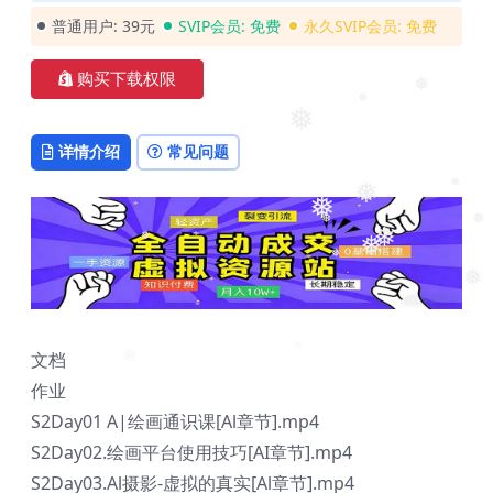
❅
❅
❅
❅
普通用户:
39元
SVIP会员:
免费
永久SVIP会员:
免费
购买下载权限
❅
❅
❅
详情介绍
常见问题
❅
❅
❅
❅
❅
❅
❅
❅
❅
❅
文档
❅
❅
作业
S2Day01 A|绘画通识课[Al章节].mp4
S2Day02.绘画平台使用技巧[AI章节].mp4
S2Day03.Al摄影-虚拟的真实[Al章节].mp4