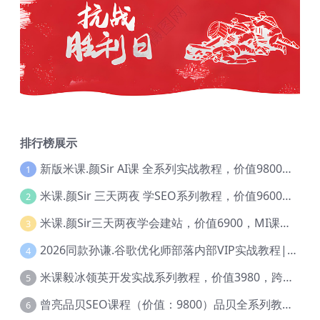
排行榜展示
新版米课.颜Sir AI课 全系列实战教程，价值9800，跨境首选！【Ag-0052】
1
米课.颜Sir 三天两夜 学SEO系列教程，价值9600元，跨境人都在学 【Ag-0056】
2
米课.颜Sir三天两夜学会建站，价值6900，MI课甄选课程 【Ag-0055】
3
2026同款孙谦.谷歌优化师部落内部VIP实战教程|价值4999元全网独家解码（官方报名版本）【@034】
4
米课毅冰领英开发实战系列教程，价值3980，跨境必选【Ag-0049】
5
曾亮品贝SEO课程（价值：9800）品贝全系列教程 【Ab-0022】
6