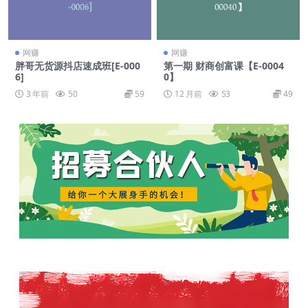
网赚
网赚
胖哥无货源抖店速成班[E-000
第一期 财商创富课【E-0004
6]
0】
3 年前
50
59
12 月前
53
49