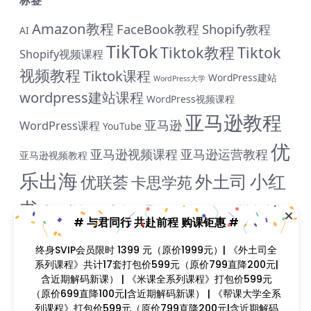
标签
Amazon教程
FaceBook教程
Shopify教程
AI
TikTok
Tiktok教程
Tiktok
Shopify视频课程
视频教程
Tiktok课程
WordPress建站
WordPress大学
wordpress建站课程
WordPress视频课程
亚马逊教程
亚马逊
WordPress课程
YouTube
优
亚马逊视频课程
亚马逊运营教程
亚马逊视频教程
乐出海
小红
外土司
优联荟
卡思学苑
书
小红书教程
成人用品
拼多多教
抖音教程
拼多多
# 与君同行 共赴前程 购课钜惠 #
米课
程
淘宝教程
独立站课程
谷歌
脸书教程
独立站教程
终身SVIP会员限时 1399 元（原价1999元）| 《外土司全
谷歌SEO教程
ADS教程
系列课程》共计17套打包价599元（原价799直降200元|
谷歌SEO课程
谷歌运用教程
跨
含近期解码新课） | 《米课全系列课程》打包价599元
雨课网
雷子教程
飞橙教育
阿里国际站
颜Sir
（原价699直降100元|含近期解码新课） | 《帮课大学全系
境B哥
列课程》打包价599元（原价799直降200元|含近期解码