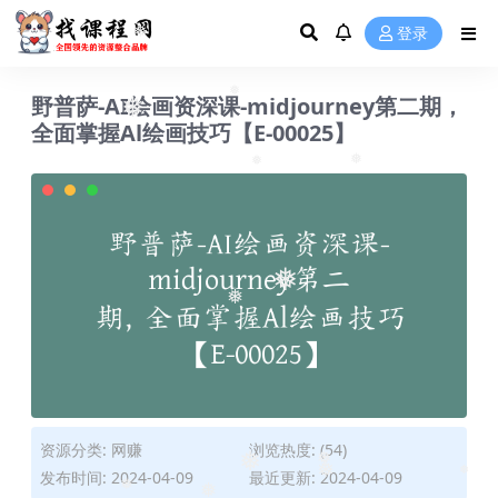
❅
❅
登录
❅
野普萨-AI绘画资深课-midjourney第二期，
❅
❅
全面掌握Al绘画技巧【E-00025】
❅
❅
❅
❅
资源分类:
网赚
浏览热度: (54)
❅
发布时间: 2024-04-09
最近更新: 2024-04-09
❅