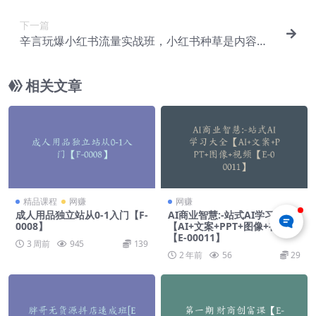
下一篇
辛言玩爆小红书流量实战班，小红书种草是内容营
销的重要流量入口【E-00026】
相关文章
精品课程
网赚
网赚
成人用品独立站从0-1入门【F-
AI商业智慧:-站式AI学习大全
0008】
【AI+文案+PPT+图像+视频
【E-00011】
3 周前
945
139
2 年前
56
29