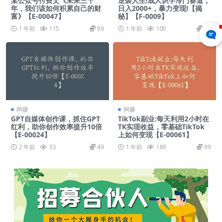
某公众号付费文《未来三十
逆袭人生!成人识字冷门赛道，
年，我们该如何积累自己的财
日入2000+，暴力变现!【揭
富》【E-00047】
秘】【F-0009】
1 年前
115
69
1 年前
100
69
网赚
网赚
GPT自媒体创作课，抓住GPT
TikTok副业:每天利用2小时在
红利，助你创作效率提升10倍
TK实现收益，零基础TikTok
【E-00024】
上如何变现【E-00061】
2 年前
33
49
1 年前
189
99