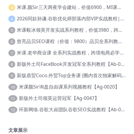
米课.颜Sir三天两夜学会建站，价值6900，MI课甄选课程 【Ag-0055】
3
2026同款孙谦.谷歌优化师部落内部VIP实战教程|价值4999元全网独家解码（官方报名版本）【@034】
4
米课毅冰领英开发实战系列教程，价值3980，跨境必选【Ag-0049】
5
曾亮品贝SEO课程（价值：9800）品贝全系列教程 【Ab-0022】
6
米课.老华商业课 全系列实战教程，跨境电商必学，价值16900元【Ag-0053】
7
新版外土司FaceBook开发冠军全系列教程【Ab-0021】
8
新版鼎贸Coco.外贸Top业务课 (圈内首次独家解码|460节课)【Ag-0091】
9
米课颜Sir询盘自由课系列视频教程【Ag-0020】
10
新版外土司领英运营冠军【Ag-0047】
11
环新网络.谷歌大叔团队谷歌SEO实战教程【Ab-0024】
12
文章展示