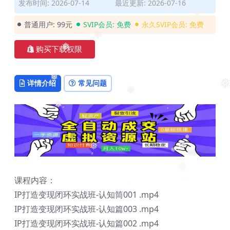
发布时间: 2026-07-14
最近更新: 2026-07-16
❅
❅
普通用户:
99元
SVIP会员:
免费
永久SVIP会员:
免费
❅
购买下载权限
❅
详情介绍
常见问题
❅
❅
❅
❅
❅
❅
❅
❅
❅
课程内容：
IP打造变现闭环实战班-认知筒001 .mp4
IP打造变现闭环实战班-认知篇003 .mp4
IP打造变现闭环实战班-认知篇002 .mp4