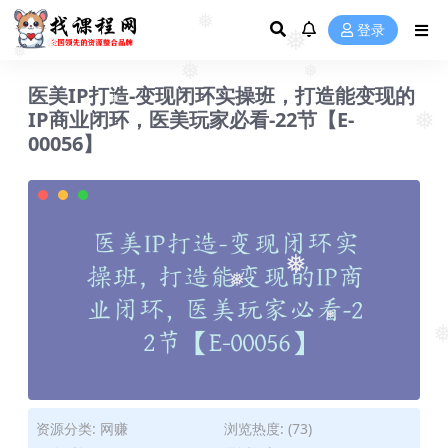
❅
登录
❅
❅
❅
❅
❅
医美IP打造-变现闭环实操班，打造能变现的
❅
IP商业闭环，医美玩家必看-22节【E-
❅
❅
❅
00056】
❅
❅
❅
❅
资源分类:
网赚
浏览热度: (73)