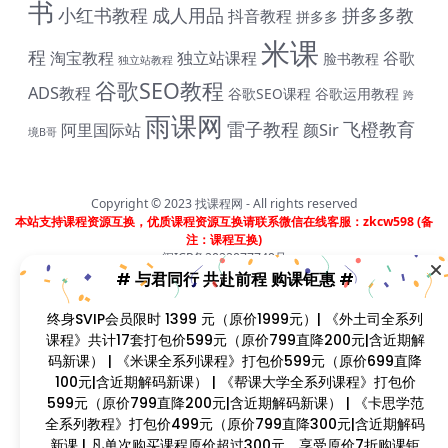
书
小红书教程
成人用品
拼多多教
抖音教程
拼多多
米课
程
淘宝教程
独立站课程
谷歌
脸书教程
独立站教程
谷歌SEO教程
ADS教程
谷歌SEO课程
谷歌运用教程
跨
雨课网
雷子教程
飞橙教育
阿里国际站
颜Sir
境B哥
Copyright © 2023
找课程网
- All rights reserved
本站支持课程资源互换，优质课程资源互换请联系微信在线客服：zkcw598 (备
注：课程互换)
闽ICP备2022077749号
# 与君同行 共赴前程 购课钜惠 #
终身SVIP会员限时 1399 元（原价1999元）| 《外土司全系列
课程》共计17套打包价599元（原价799直降200元|含近期解
码新课） | 《米课全系列课程》打包价599元（原价699直降
100元|含近期解码新课） | 《帮课大学全系列课程》打包价
599元（原价799直降200元|含近期解码新课） | 《卡思学范
全系列教程》打包价499元（原价799直降300元|含近期解
码新课 | 凡单次购买课程原价超过300元，享受原价7折购课