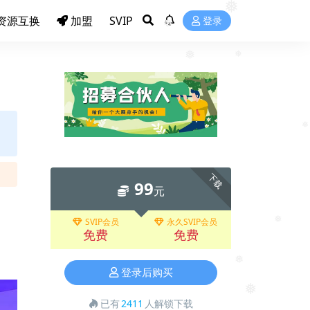
资源互换
加盟
SVIP
登录
❅
❅
❅
❅
下载
99
元
SVIP会员
永久SVIP会员
免费
免费
❅
登录后购买
❅
已有
2411
人解锁下载