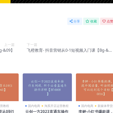
分享
收藏
点赞
上一篇
下一篇
-&09】
飞橙教育- 抖音营销从0-1短视频入门课【Bg-&1
1】
营教程
国内电商
淘系开店运营教程
国内电商
新媒体带货
从0到1
云创一方2023直通车操作
李鲆·小红书爆款课