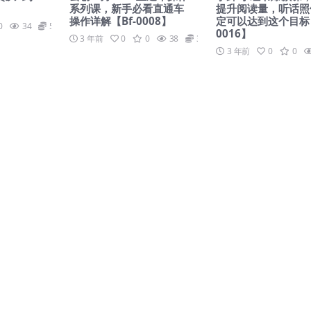
】
系列课，新手必看直通车
提升阅读量，听话照
操作详解【Bf-0008】
定可以达到这个目标【
0
34
59
0016】
3 年前
0
0
38
39
3 年前
0
0