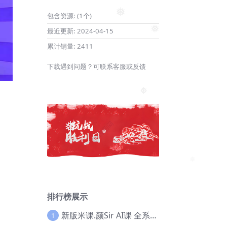
❅
包含资源:
(1个)
最近更新:
2024-04-15
❅
累计销量:
2411
❅
下载遇到问题？可联系客服或反馈
❅
❅
❅
❅
排行榜展示
新版米课.颜Sir AI课 全系列实战教程，价值9800，跨境首选！【Ag-0052】
1