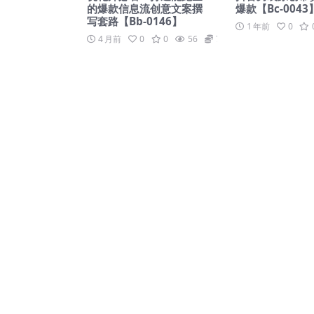
的爆款信息流创意文案撰
爆款【Bc-0043
写套路【Bb-0146】
1 年前
0
4 月前
0
0
56
79