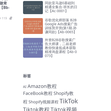
同款亚马逊0基础到
做肯
精通全集合-班长的日
Bb-
记【Ac-0001】
119
69
谷歌优化师部落 B2B
Google Ads搜索广告
训练营开营(第1期.孙
谦同款)【Ab-0065】
外资B2B谷歌搜索广
告大师课，二叔老师
教你快速低成本获取
精准询盘课程【Ab-0
073】
标签
Amazon教程
AI
FaceBook教程
Shopify教
TikTok
程
Shopify视频课程
Tiktok教程
Tiktok视频