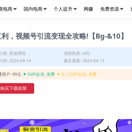
境电商
国内电商
个人提升
网赚
免费资源
红利，视频号引流变现全攻略!【Bg-&10】
❅
❅
分类:
其他课程
浏览热度: (45)
间: 2024-04-14
最近更新: 2024-04-15
通用户:
99元
SVIP会员:
免费
永久SVIP会员:
免费
❅
购买下载权限