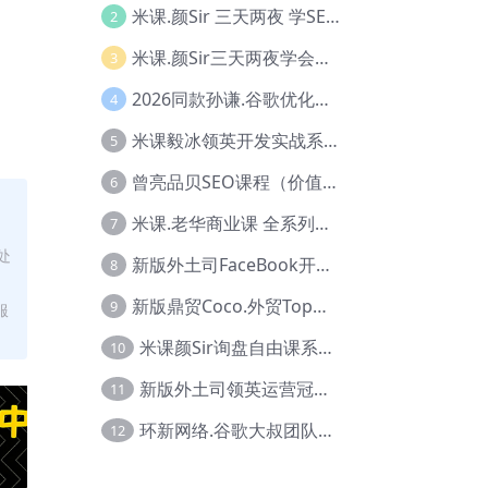
米课.颜Sir 三天两夜 学SEO系列教程，价值9600元，跨境人都在学 【Ag-0056】
2
米课.颜Sir三天两夜学会建站，价值6900，MI课甄选课程 【Ag-0055】
3
2026同款孙谦.谷歌优化师部落内部VIP实战教程|价值4999元全网独家解码（官方报名版本）【@034】
4
米课毅冰领英开发实战系列教程，价值3980，跨境必选【Ag-0049】
5
曾亮品贝SEO课程（价值：9800）品贝全系列教程 【Ab-0022】
6
米课.老华商业课 全系列实战教程，跨境电商必学，价值16900元【Ag-0053】
7
处
新版外土司FaceBook开发冠军全系列教程【Ab-0021】
8
新版鼎贸Coco.外贸Top业务课 (圈内首次独家解码|460节课)【Ag-0091】
9
服
米课颜Sir询盘自由课系列视频教程【Ag-0020】
10
新版外土司领英运营冠军【Ag-0047】
11
环新网络.谷歌大叔团队谷歌SEO实战教程【Ab-0024】
12