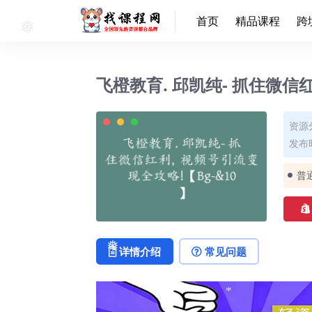
首页
精品课程
跨
❅
飞橙教育. 邱凯纯- 抓住微信
资源
发布时
普
详情介绍
常见问题
❅