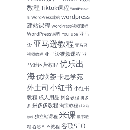
教程
Tiktok课程
WordPress大
wordpress
WordPress建站
学
建站课程
WordPress视频课程
亚马
WordPress课程
YouTube
亚马逊教程
逊
亚马逊
亚马逊视频课程
亚
视频教程
优乐出
马逊运营教程
海
优联荟
卡思学苑
小红书
外土司
小红书
教程
成人用品
抖音教程
拼多
拼多多教程
淘宝教程
多
独立站
米课
独立站课程
脸书教
教程
谷歌SEO
谷歌ADS教程
程