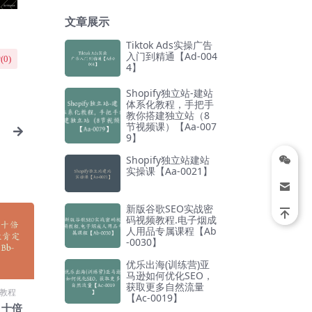
文章展示
Tiktok Ads实操广告
入门到精通【Ad-004
(
0
)
4】
Shopify独立站-建站
体系化教程，手把手
教你搭建独立站（8
节视频课）【Aa-007
9】
Shopify独立站建站
实操课【Aa-0021】
新版谷歌SEO实战密
码视频教程.电子烟成
人用品专属课程【Ab
-0030】
优乐出海(训练营)亚
马逊如何优化SEO，
获取更多自然流量
教程
【Ac-0019】
，十倍