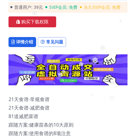
❅
普通用户:
39元
SVIP会员:
免费
永久SVIP会员:
免费
❅
购买下载权限
❅
详情介绍
常见问题
❅
❅
❅
❅
❅
21天食谱-常规食谱
❅
❅
❅
21天食谱-减肥食谱
81道减肥菜谱
跟随方案:健康苗条的10大原则
跟随方案:使用食谱的8项注意