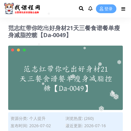
❅
❅
登录
❅
范志红带你吃出好身材21天三餐食谱餐单瘦
身减脂控糖【Da-0049】
❅
❅
❅
❅
❅
❅
❅
❅
❅
❅
❅
❅
❅
资源分类:
个人提升
浏览热度: (260)
发布时间: 2026-07-02
最近更新: 2026-07-16