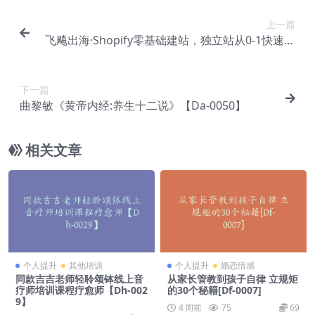
上一篇
飞飚出海·Shopify零基础建站，独立站从0-1快速搭
建【Aa-0037】
下一篇
曲黎敏《黄帝内经:养生十二说》【Da-0050】
相关文章
个人提升
其他培训
个人提升
婚恋情感
同款吉吉老师轻聆颂钵线上音
从家长管教到孩子自律 立规矩
疗师培训课程疗愈师【Dh-002
的30个秘籍[Df-0007]
9】
4 周前
75
69