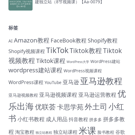
建独立站（8节视频课）【Aa-0079】
标签
Amazon教程
FaceBook教程
Shopify教程
AI
TikTok
Tiktok教程
Tiktok
Shopify视频课程
视频教程
Tiktok课程
WordPress建站
WordPress大学
wordpress建站课程
WordPress视频课程
亚马逊教程
亚马逊
WordPress课程
YouTube
优
亚马逊视频课程
亚马逊运营教程
亚马逊视频教程
乐出海
小红
外土司
优联荟
卡思学苑
书
小红书教程
成人用品
拼多多教
抖音教程
拼多多
米课
程
淘宝教程
独立站课程
谷歌
脸书教程
独立站教程