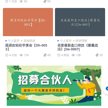
1 月前
56
99
个人提升
其他培训
个人提升
投资理财
跟易欢轻松学算命【Dh-005
老姜最新盘口绝技《爆量战
3】
法》[De-0007]
4 月前
154
49
4 周前
108
39