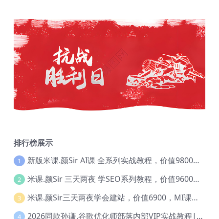
排行榜展示
新版米课.颜Sir AI课 全系列实战教程，价值9800，跨境首选！【Ag-0052】
1
米课.颜Sir 三天两夜 学SEO系列教程，价值9600元，跨境人都在学 【Ag-0056】
2
米课.颜Sir三天两夜学会建站，价值6900，MI课甄选课程 【Ag-0055】
3
2026同款孙谦.谷歌优化师部落内部VIP实战教程|价值4999元全网独家解码（官方报名版本）【@034】
4