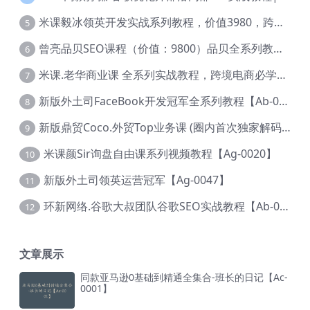
米课毅冰领英开发实战系列教程，价值3980，跨境必选【Ag-0049】
5
曾亮品贝SEO课程（价值：9800）品贝全系列教程 【Ab-0022】
6
米课.老华商业课 全系列实战教程，跨境电商必学，价值16900元【Ag-0053】
7
新版外土司FaceBook开发冠军全系列教程【Ab-0021】
8
新版鼎贸Coco.外贸Top业务课 (圈内首次独家解码|460节课)【Ag-0091】
9
米课颜Sir询盘自由课系列视频教程【Ag-0020】
10
新版外土司领英运营冠军【Ag-0047】
11
环新网络.谷歌大叔团队谷歌SEO实战教程【Ab-0024】
12
文章展示
同款亚马逊0基础到精通全集合-班长的日记【Ac-
0001】