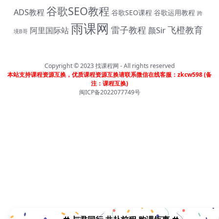
谷歌SEO教程
ADS教程
谷歌SEO课程
谷歌运用教程
跨
雨课网
雷子教程
飞橙教育
阿里国际站
颜Sir
境B哥
Copyright © 2023
找课程网
- All rights reserved
本站支持课程资源互换，优质课程资源互换请联系微信在线客服：zkcw598 (备
注：课程互换)
闽ICP备2022077749号
# 与君同行 共赴前程 购课钜惠 #
终身SVIP会员限时 1399 元（原价1999元）| 《外土司全系列
课程》共计17套打包价599元（原价799直降200元|含近期解
码新课） | 《米课全系列课程》打包价599元（原价699直降
100元|含近期解码新课） | 《帮课大学全系列课程》打包价
599元（原价799直降200元|含近期解码新课） | 《卡思学范
全系列教程》打包价499元（原价799直降300元|含近期解码
新课 | 凡单次购买课程原价超过300元，享受原价7折购课钜
惠！！