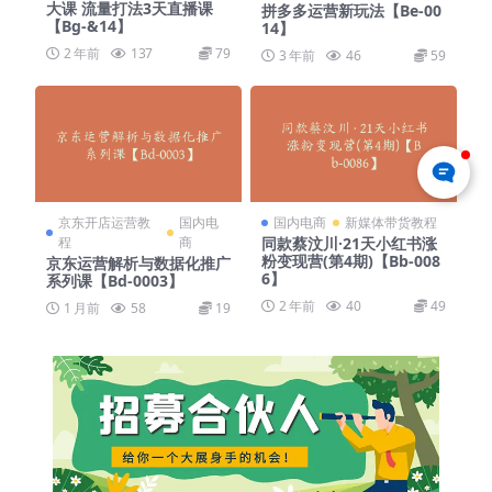
大课 流量打法3天直播课
拼多多运营新玩法【Be-00
【Bg-&14】
14】
2 年前
137
79
3 年前
46
59
京东开店运营教
国内电
国内电商
新媒体带货教程
程
商
同款蔡汶川·21天小红书涨
粉变现营(第4期)【Bb-008
京东运营解析与数据化推广
6】
系列课【Bd-0003】
2 年前
40
49
1 月前
58
19