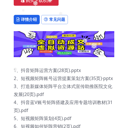
购买下载权限
❅
❅
❅
❅
详情介绍
常见问题
❅
❅
❅
❅
1、抖音矩阵运营方案(28页).pptx
❅
2、短视频矩阵账号运营提案策划方案(35页)·pptx
3、打造新媒体矩阵平台立体式宣传助推医院文化
❅
发展(20页).pdf
❅
4、抖音蓝V账号矩阵搭建及应用专题培训教材(31
页).pdf
5、短视频矩阵策划(4页).pdf
6、短视频如何矩阵营销(2页).pdf