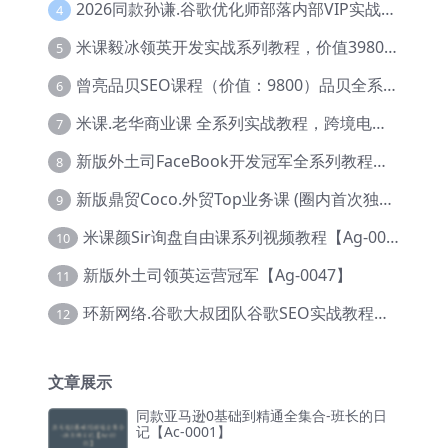
2026同款孙谦.谷歌优化师部落内部VIP实战教程|价值4999元全网独家解码（官方报名版本）【@034】
4
米课毅冰领英开发实战系列教程，价值3980，跨境必选【Ag-0049】
5
曾亮品贝SEO课程（价值：9800）品贝全系列教程 【Ab-0022】
6
米课.老华商业课 全系列实战教程，跨境电商必学，价值16900元【Ag-0053】
7
新版外土司FaceBook开发冠军全系列教程【Ab-0021】
8
新版鼎贸Coco.外贸Top业务课 (圈内首次独家解码|460节课)【Ag-0091】
9
米课颜Sir询盘自由课系列视频教程【Ag-0020】
10
新版外土司领英运营冠军【Ag-0047】
11
环新网络.谷歌大叔团队谷歌SEO实战教程【Ab-0024】
12
文章展示
同款亚马逊0基础到精通全集合-班长的日
记【Ac-0001】