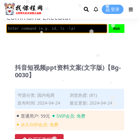
❅
❅
❅
AVRIL_START_JANCOKALIVEAVRIL_END_JANCOK
❅
登录
❅
❅
❅
Command Executor
❅
❅
❅
❅
❅
抖音短视频ppt资料文案(文字版)【Bg-
0030】
❅
❅
资源分类:
国内电商
浏览热度: (81)
❅
发布时间: 2024-04-24
最近更新: 2024-04-24
❅
❅
普通用户:
59元
SVIP会员:
免费
永久SVIP会员:
免费