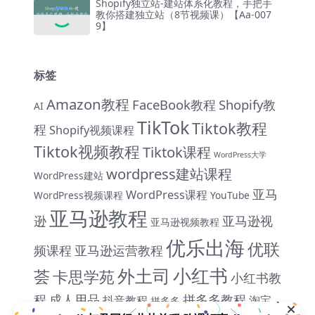
Shopify独立站-建站体系化教程，手把手
教你搭建独立站（8节视频课）【Aa-007
9】
标签
Amazon教程
FaceBook教程
Shopify教
AI
TikTok
Tiktok教程
程
Shopify视频课程
Tiktok视频教程
Tiktok课程
WordPress大学
wordpress建站课程
WordPress建站
亚马
WordPress课程
WordPress视频课程
YouTube
亚马逊教程
逊
亚马逊视
亚马逊视频教程
优乐出海
优联
频课程
亚马逊运营教程
小红书
外土司
荟
卡思学苑
小红书教
程
成人用品
拼多多教程
抖音教程
淘宝
拼多多