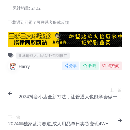
累计销量:
2132
下载遇到问题？可联系客服或反馈
亚马逊成人用品站外营销推广
Harry
分享
收藏
点赞(
0
)
上一篇
2024抖音小店全新打法，让普通人也能学会做一家
长久稳定赚钱的抖店【Bc-0021】
下一篇
2024年独家蓝海赛道,成人用品单日卖货变现4W+，