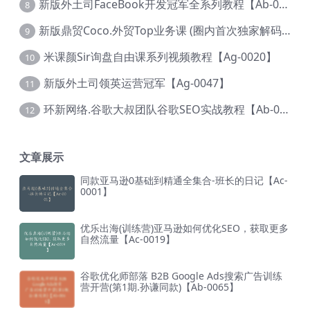
新版外土司FaceBook开发冠军全系列教程【Ab-0021】
8
新版鼎贸Coco.外贸Top业务课 (圈内首次独家解码|460节课)【Ag-0091】
9
米课颜Sir询盘自由课系列视频教程【Ag-0020】
10
新版外土司领英运营冠军【Ag-0047】
11
环新网络.谷歌大叔团队谷歌SEO实战教程【Ab-0024】
12
文章展示
同款亚马逊0基础到精通全集合-班长的日记【Ac-
0001】
优乐出海(训练营)亚马逊如何优化SEO，获取更多
自然流量【Ac-0019】
谷歌优化师部落 B2B Google Ads搜索广告训练
营开营(第1期.孙谦同款)【Ab-0065】