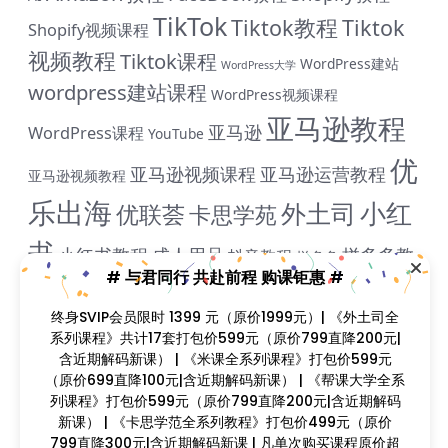
TikTok
Tiktok教程
Tiktok
Shopify视频课程
视频教程
Tiktok课程
WordPress建站
WordPress大学
wordpress建站课程
WordPress视频课程
亚马逊教程
亚马逊
WordPress课程
YouTube
优
亚马逊视频课程
亚马逊运营教程
亚马逊视频教程
乐出海
小红
外土司
优联荟
卡思学苑
书
小红书教程
成人用品
拼多多教
抖音教程
拼多多
# 与君同行 共赴前程 购课钜惠 #
米课
程
淘宝教程
独立站课程
谷歌
脸书教程
独立站教程
终身SVIP会员限时 1399 元（原价1999元）| 《外土司全
谷歌SEO教程
ADS教程
谷歌SEO课程
谷歌运用教程
系列课程》共计17套打包价599元（原价799直降200元|
跨
雨课网
含近期解码新课） | 《米课全系列课程》打包价599元
雷子教程
飞橙教育
阿里国际站
颜Sir
境B哥
（原价699直降100元|含近期解码新课） | 《帮课大学全系
列课程》打包价599元（原价799直降200元|含近期解码
新课） | 《卡思学范全系列教程》打包价499元（原价
799直降300元|含近期解码新课 | 凡单次购买课程原价超
Copyright © 2023
找课程网
- All rights reserved