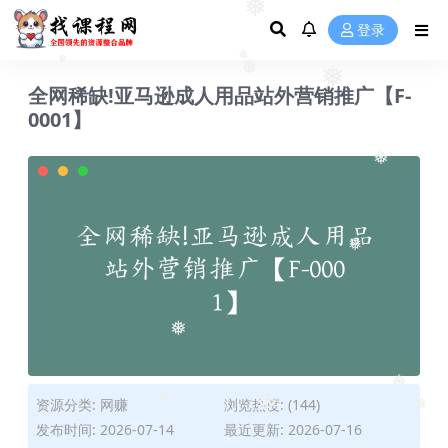
❅
❅
登录
❅
❅
❅
全网稀缺!亚马逊成人用品站外营销推广【F-
❅
0001】
❅
❅
❅
资源分类:
网赚
浏览热度: (144)
❅
❅
❅
❅
发布时间: 2026-07-14
最近更新: 2026-07-16