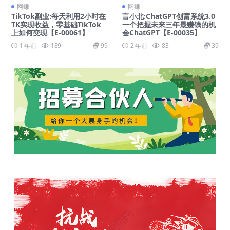
网赚
网赚
TikTok副业:每天利用2小时在
言小北:ChatGPT创富系统3.0
TK实现收益，零基础TikTok
一个把握未来三年最赚钱的机
上如何变现【E-00061】
会ChatGPT【E-00035】
1 年前
189
99
2 年前
83
39