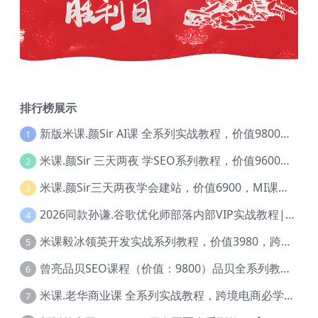
排行榜展示
新版米课.颜Sir AI课 全系列实战教程，价值9800，跨境首选！【Ag-0052】
1
米课.颜Sir 三天两夜 学SEO系列教程，价值9600元，跨境人都在学 【Ag-0056】
2
米课.颜Sir三天两夜学会建站，价值6900，MI课甄选课程 【Ag-0055】
3
2026同款孙谦.谷歌优化师部落内部VIP实战教程|价值4999元全网独家解码（官方报名版本）【@034】
4
米课毅冰领英开发实战系列教程，价值3980，跨境必选【Ag-0049】
5
曾亮品贝SEO课程（价值：9800）品贝全系列教程 【Ab-0022】
6
米课.老华商业课 全系列实战教程，跨境电商必学，价值16900元【Ag-0053】
7