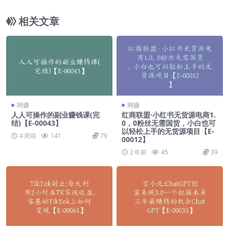
男粉+创业粉引流玩法【F-0004】
相关文章
网赚
网赚
人人可操作的副业赚钱课(完
红商联盟·小红书无货源电商1.
结)【E-00043】
0，0粉丝无需国货，小白也可
以轻松上手的无货源项目【E-
4 周前
141
79
00012】
2 年前
45
39