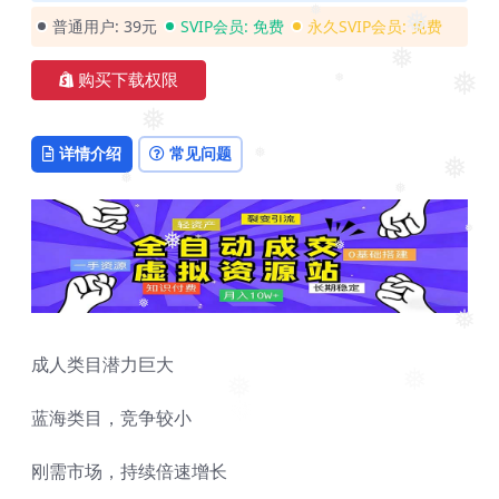
普通用户:
39元
SVIP会员:
免费
永久SVIP会员:
免费
❅
❅
❅
购买下载权限
❅
❅
❅
详情介绍
常见问题
❅
❅
❅
❅
❅
❅
❅
❅
❅
成人类目潜力巨大
❅
蓝海类目，竞争较小
刚需市场，持续倍速增长