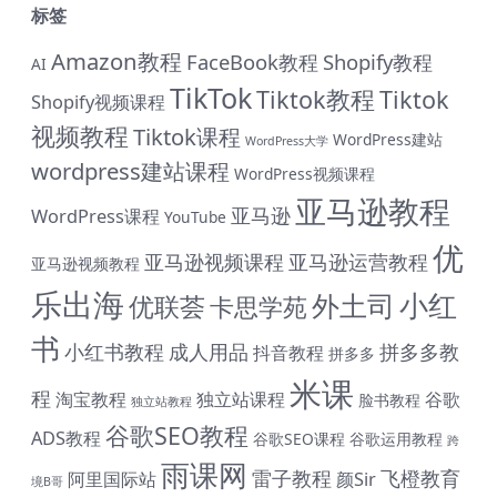
标签
Amazon教程
FaceBook教程
Shopify教程
AI
TikTok
Tiktok教程
Tiktok
Shopify视频课程
视频教程
Tiktok课程
WordPress建站
WordPress大学
wordpress建站课程
WordPress视频课程
亚马逊教程
亚马逊
WordPress课程
YouTube
优
亚马逊视频课程
亚马逊运营教程
亚马逊视频教程
乐出海
小红
外土司
优联荟
卡思学苑
书
小红书教程
成人用品
拼多多教
抖音教程
拼多多
米课
程
淘宝教程
独立站课程
谷歌
脸书教程
独立站教程
谷歌SEO教程
ADS教程
谷歌SEO课程
谷歌运用教程
跨
雨课网
雷子教程
飞橙教育
阿里国际站
颜Sir
境B哥