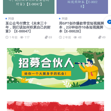
网赚
网赚
某公众号付费文《未来三十
用GPT创作爆款带货短视频脚
年，我们该如何积累自己的财
本，2分钟创作10条短视频脚
富》【E-00047】
本【E-00028】
1 年前
117
69
2 年前
48
49