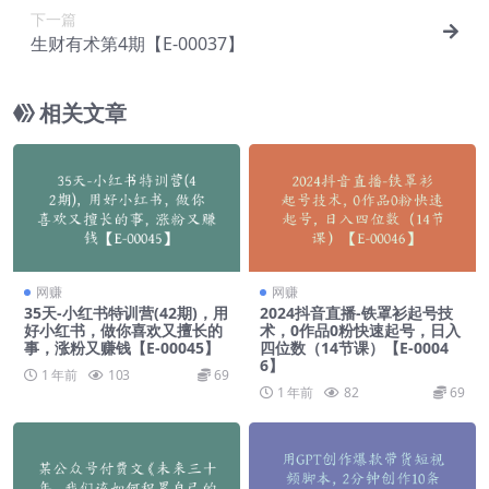
下一篇
生财有术第4期【E-00037】
相关文章
网赚
网赚
35天-小红书特训营(42期)，用
2024抖音直播-铁罩衫起号技
好小红书，做你喜欢又擅长的
术，0作品0粉快速起号，日入
事，涨粉又赚钱【E-00045】
四位数（14节课）【E-0004
6】
1 年前
103
69
1 年前
82
69