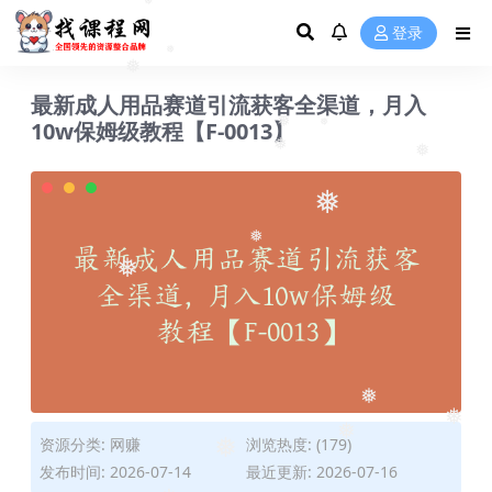
❅
❅
登录
❅
❅
最新成人用品赛道引流获客全渠道，月入
10w保姆级教程【F-0013】
❅
❅
❅
❅
❅
❅
❅
❅
❅
资源分类:
网赚
浏览热度: (179)
❅
发布时间: 2026-07-14
最近更新: 2026-07-16
❅