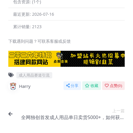
包含资源:
(1个)
最近更新:
2026-07-16
累计销量:
2123
下载遇到问题？可联系客服或反馈
成人用品赛道引流
Harry
分享
收藏
点赞(
0
)
上一篇
全网独创首发成人用品单日卖货5000+，如何获取
流量卖货1.0保姆教学【F-0011】