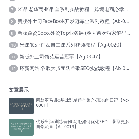
米课.老华商业课 全系列实战教程，跨境电商必学，价值16900元【Ag-0053】
7
新版外土司FaceBook开发冠军全系列教程【Ab-0021】
8
新版鼎贸Coco.外贸Top业务课 (圈内首次独家解码|460节课)【Ag-0091】
9
米课颜Sir询盘自由课系列视频教程【Ag-0020】
10
新版外土司领英运营冠军【Ag-0047】
11
环新网络.谷歌大叔团队谷歌SEO实战教程【Ab-0024】
12
文章展示
同款亚马逊0基础到精通全集合-班长的日记【Ac-
0001】
优乐出海(训练营)亚马逊如何优化SEO，获取更多
自然流量【Ac-0019】