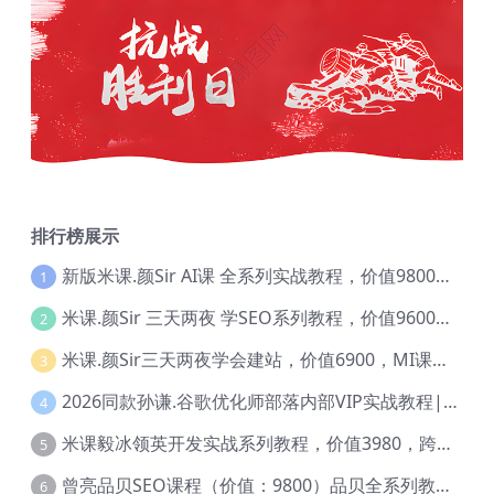
排行榜展示
新版米课.颜Sir AI课 全系列实战教程，价值9800，跨境首选！【Ag-0052】
1
米课.颜Sir 三天两夜 学SEO系列教程，价值9600元，跨境人都在学 【Ag-0056】
2
米课.颜Sir三天两夜学会建站，价值6900，MI课甄选课程 【Ag-0055】
3
2026同款孙谦.谷歌优化师部落内部VIP实战教程|价值4999元全网独家解码（官方报名版本）【@034】
4
米课毅冰领英开发实战系列教程，价值3980，跨境必选【Ag-0049】
5
曾亮品贝SEO课程（价值：9800）品贝全系列教程 【Ab-0022】
6