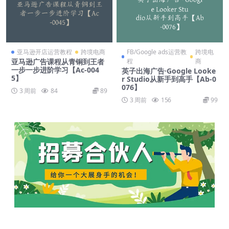
亚马逊开店运营教程
跨境电商
FB/Google ads运营教
跨境电
亚马逊广告课程从青铜到王者
程
商
一步一步进阶学习【Ac-004
英子出海广告·Google Looke
5】
r Studio从新手到高手【Ab-0
076】
3 周前
84
89
3 周前
156
99