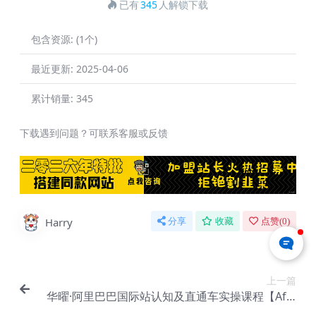
已有
345
人解锁下载
包含资源:
(1个)
最近更新:
2025-04-06
累计销量:
345
下载遇到问题？可联系客服或反馈
Harry
分享
收藏
点赞(
0
)
上一篇
华曜·阿里巴巴国际站认知及直通车实操课程【Af-0
013】