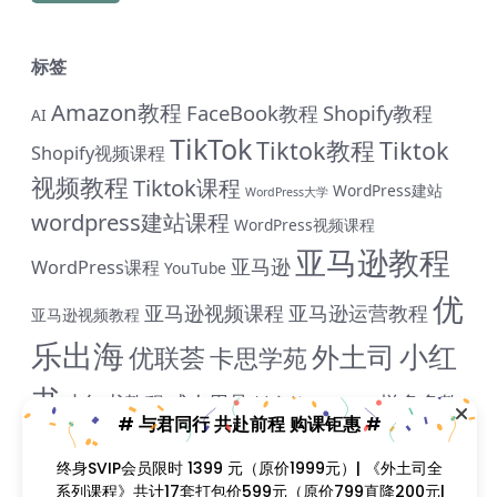
标签
Amazon教程
FaceBook教程
Shopify教程
AI
TikTok
Tiktok教程
Tiktok
Shopify视频课程
视频教程
Tiktok课程
WordPress建站
WordPress大学
wordpress建站课程
WordPress视频课程
亚马逊教程
亚马逊
WordPress课程
YouTube
优
亚马逊视频课程
亚马逊运营教程
亚马逊视频教程
乐出海
小红
外土司
优联荟
卡思学苑
书
小红书教程
成人用品
拼多多教
抖音教程
拼多多
# 与君同行 共赴前程 购课钜惠 #
米课
程
淘宝教程
独立站课程
谷歌
脸书教程
独立站教程
终身SVIP会员限时 1399 元（原价1999元）| 《外土司全
谷歌SEO教程
ADS教程
谷歌SEO课程
谷歌运用教程
系列课程》共计17套打包价599元（原价799直降200元|
跨