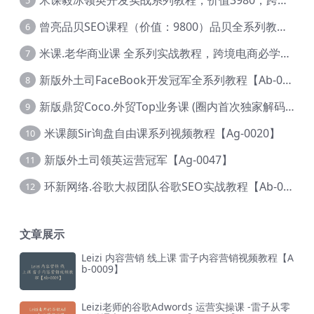
5
曾亮品贝SEO课程（价值：9800）品贝全系列教程 【Ab-0022】
6
米课.老华商业课 全系列实战教程，跨境电商必学，价值16900元【Ag-0053】
7
新版外土司FaceBook开发冠军全系列教程【Ab-0021】
8
新版鼎贸Coco.外贸Top业务课 (圈内首次独家解码|460节课)【Ag-0091】
9
米课颜Sir询盘自由课系列视频教程【Ag-0020】
10
新版外土司领英运营冠军【Ag-0047】
11
环新网络.谷歌大叔团队谷歌SEO实战教程【Ab-0024】
12
文章展示
Leizi 内容营销 线上课 雷子内容营销视频教程【A
b-0009】
Leizi老师的谷歌Adwords 运营实操课 -雷子从零