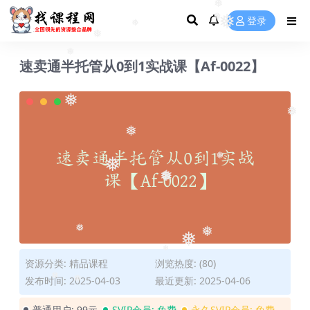
❅
❅
❅
登录
❅
❅
❅
❅
❅
速卖通半托管从0到1实战课【Af-0022】
❅
❅
❅
❅
❅
❅
❅
❅
❅
❅
❅
资源分类:
精品课程
浏览热度: (80)
❅
发布时间: 2025-04-03
最近更新: 2025-04-06
❅
❅
普通用户:
99元
SVIP会员:
免费
永久SVIP会员:
免费