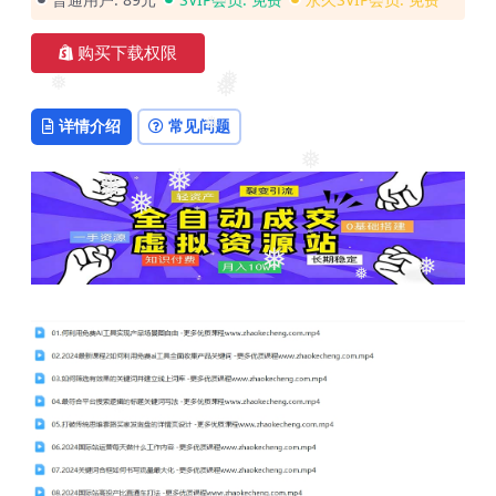
❅
购买下载权限
❅
❅
❅
详情介绍
常见问题
❅
❅
❅
❅
❅
❅
❅
❅