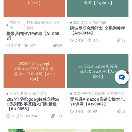
跨境电
阿里国际/速卖通运营
其他课程
跨境电商
商
教程
阿波罗研究院计划 全系列教程
【Ag-0014】
橙果营内部VIP教程【Af-000
8】
2 年前
378
59
3 年前
167
69
独立站教程
精品课程
亚马逊开店运营教程
跨境电商
2024年谷歌google独立站SE
亚马逊Amazon店铺实操大全.
O系列课-零基础入门到精通
Yu课网【Ac-0007】
【Aa-0058】
3 年前
98
39
10 月前
754
169