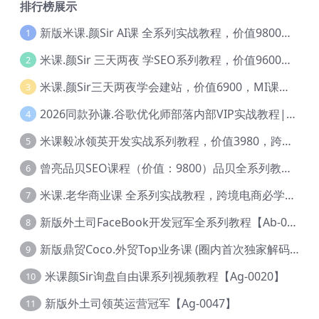
排行榜展示
新版米课.颜Sir AI课 全系列实战教程，价值9800，跨境首选！【Ag-0052】
1
米课.颜Sir 三天两夜 学SEO系列教程，价值9600元，跨境人都在学 【Ag-0056】
2
米课.颜Sir三天两夜学会建站，价值6900，MI课甄选课程 【Ag-0055】
3
2026同款孙谦.谷歌优化师部落内部VIP实战教程|价值4999元全网独家解码（官方报名版本）【@034】
4
米课毅冰领英开发实战系列教程，价值3980，跨境必选【Ag-0049】
5
曾亮品贝SEO课程（价值：9800）品贝全系列教程 【Ab-0022】
6
米课.老华商业课 全系列实战教程，跨境电商必学，价值16900元【Ag-0053】
7
新版外土司FaceBook开发冠军全系列教程【Ab-0021】
8
新版鼎贸Coco.外贸Top业务课 (圈内首次独家解码|460节课)【Ag-0091】
9
米课颜Sir询盘自由课系列视频教程【Ag-0020】
10
新版外土司领英运营冠军【Ag-0047】
11