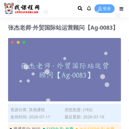
❅
❅
登录
❅
❅
❅
张杰老师·外贸国际站运营顾问【Ag-0083】
❅
❅
❅
❅
❅
❅
❅
❅
❅
❅
❅
资源分类:
其他课程
浏览热度: (182)
发布时间: 2026-07-11
最近更新: 2026-07-16
❅
普通用户:
89元
SVIP会员:
免费
永久SVIP会员:
免费