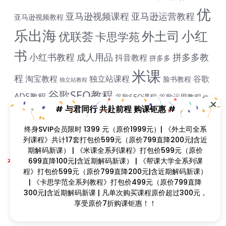
优
亚马逊视频课程
亚马逊运营教程
亚马逊视频教程
乐出海
小红
外土司
优联荟
卡思学苑
书
小红书教程
成人用品
拼多多教
抖音教程
拼多多
米课
程
淘宝教程
独立站课程
谷歌
脸书教程
独立站教程
谷歌SEO教程
ADS教程
谷歌SEO课程
谷歌运用教程
跨
雨课网
雷子教程
飞橙教育
阿里国际站
颜Sir
境B哥
Copyright © 2023
找课程网
- All rights reserved
本站支持课程资源互换，优质课程资源互换请联系微信在线客服：zkcw598 (备
注：课程互换)
闽ICP备2022077749号
# 与君同行 共赴前程 购课钜惠 #
终身SVIP会员限时 1399 元（原价1999元）| 《外土司全系列