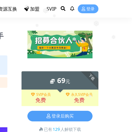
资源互换
加盟
SVIP
登录
❅
❅
❅
❅
手
❅
❅
❅
下载
69
元
SVIP会员
永久SVIP会员
免费
免费
❅
登录后购买
已有
129
人解锁下载