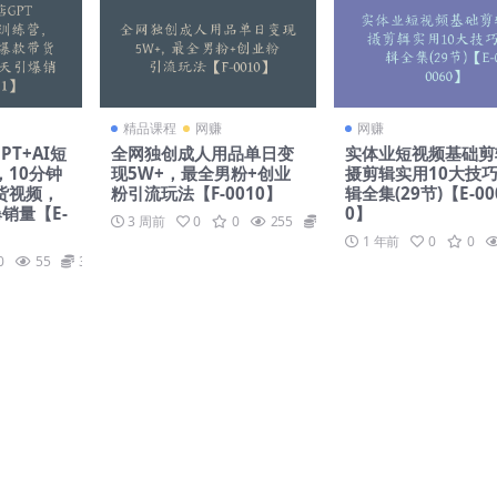
精品课程
网赚
网赚
PT+AI短
全网独创成人用品单日变
实体业短视频基础剪
10分钟
现5W+，最全男粉+创业
摄剪辑实用10大技巧
货视频，
粉引流玩法【F-0010】
辑全集(29节)【E-00
销量【E-
0】
3 周前
0
0
255
99
1 年前
0
0
0
55
39