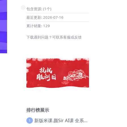
包含资源:
(1个)
❅
最近更新:
2026-07-16
❅
累计销量:
129
下载遇到问题？可联系客服或反馈
❅
❅
排行榜展示
新版米课.颜Sir AI课 全系列实战教程，价值9800，跨境首选！【Ag-0052】
1