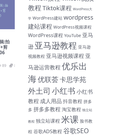
教程
Tiktok课程
WordPress大
wordpress
WordPress建站
学
建站课程
WordPress视频课程
亚马
WordPress课程
YouTube
辑:拍
亚马逊教程
逊
+剪
亚马逊
06
亚马逊视频课程
亚
视频教程
优乐出
89
89
马逊运营教程
海
优联荟
卡思学苑
小红书
外土司
小红书
教程
成人用品
抖音教程
拼多
拼多多教程
淘宝教程
多
独立站
米课
独立站课程
脸书教
教程
谷歌SEO
谷歌ADS教程
程