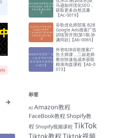
优乐出海(训练营)亚
服
马逊如何优化SEO，
获取更多自然流量
【Ac-0019】
谷歌优化师部落 B2B
Google Ads搜索广告
训练营开营(第1期.孙
谦同款)【Ab-0065】
外资B2B谷歌搜索广
告大师课，二叔老师
教你快速低成本获取
精准询盘课程【Ab-0
073】
(
0
)
标签
Amazon教程
AI
FaceBook教程
Shopify教
TikTok
程
Shopify视频课程
Tiktok教程
Tiktok视频