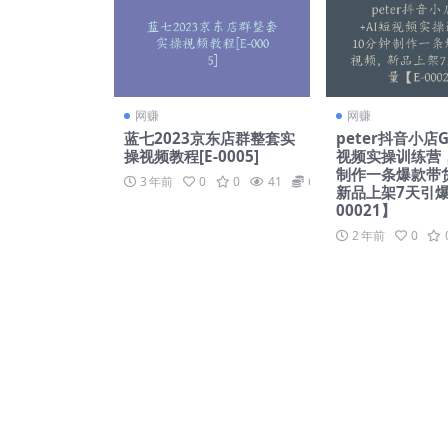
网赚
网赚
蓝七2023京东店群整套实
peter抖音小店G
操视频教程[E-0005]
视频实操训练营，
制作一条爆款带
3 年前
0
0
41
69
新品上架7天引爆
00021】
2 年前
0