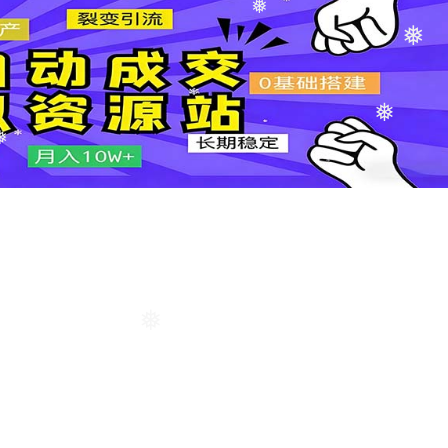
❅
❅
❅
❅