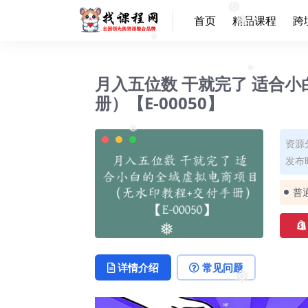
❅
❅
首页
精品课程
跨
❅
❅
❅
月入五位数 干就完了 适合
册）【E-00050】
❅
资源
❅
发布时
普
❅
详情介绍
常见问题