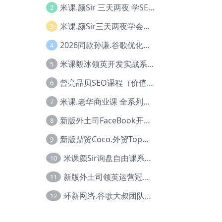
米课.颜Sir 三天两夜 学SEO系列教程，价值9600元，跨境人都在学 【Ag-0056】
2
米课.颜Sir三天两夜学会建站，价值6900，MI课甄选课程 【Ag-0055】
3
2026同款孙谦.谷歌优化师部落内部VIP实战教程|价值4999元全网独家解码（官方报名版本）【@034】
4
米课毅冰领英开发实战系列教程，价值3980，跨境必选【Ag-0049】
5
曾亮品贝SEO课程（价值：9800）品贝全系列教程 【Ab-0022】
6
米课.老华商业课 全系列实战教程，跨境电商必学，价值16900元【Ag-0053】
7
新版外土司FaceBook开发冠军全系列教程【Ab-0021】
8
新版鼎贸Coco.外贸Top业务课 (圈内首次独家解码|460节课)【Ag-0091】
9
米课颜Sir询盘自由课系列视频教程【Ag-0020】
10
新版外土司领英运营冠军【Ag-0047】
11
环新网络.谷歌大叔团队谷歌SEO实战教程【Ab-0024】
12