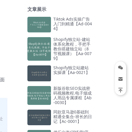
文章展示
Tiktok Ads实操广告
入门到精通【Ad-004
4】
Shopify独立站-建站
体系化教程，手把手
教你搭建独立站（8
节视频课）【Aa-007
9】
Shopify独立站建站
。
实操课【Aa-0021】
上面
新版谷歌SEO实战密
码视频教程.电子烟成
人用品专属课程【Ab
-0030】
同款亚马逊0基础到
精通全集合-班长的日
处
记【Ac-0001】