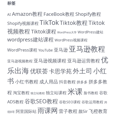
标签
Amazon教程
FaceBook教程
Shopify教程
AI
TikTok
Tiktok教程
Tiktok
Shopify视频课程
视频教程
Tiktok课程
WordPress建站
WordPress大学
wordpress建站课程
WordPress视频课程
亚马逊教程
亚马逊
WordPress课程
YouTube
优
亚马逊视频课程
亚马逊运营教程
亚马逊视频教程
乐出海
小红
外土司
优联荟
卡思学苑
书
小红书教程
成人用品
拼多多教
抖音教程
拼多多
米课
程
淘宝教程
独立站课程
谷歌
脸书教程
独立站教程
谷歌SEO教程
ADS教程
谷歌SEO课程
谷歌运用教程
跨
雨课网
雷子教程
飞橙教育
阿里国际站
颜Sir
境B哥