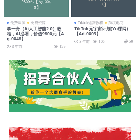
免费课源
免费资源
Tiktok运营教程
跨境电商
李一舟（Ai人工智能2.0）教
TikTok元宇宙计划(Yu课网)
程，AI必看，价值9800元【A
【Ad-0003】
g-0048】
3 年前
106
59
3 年前
159