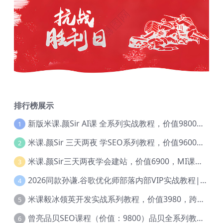
排行榜展示
新版米课.颜Sir AI课 全系列实战教程，价值9800，跨境首选！【Ag-0052】
1
米课.颜Sir 三天两夜 学SEO系列教程，价值9600元，跨境人都在学 【Ag-0056】
2
米课.颜Sir三天两夜学会建站，价值6900，MI课甄选课程 【Ag-0055】
3
2026同款孙谦.谷歌优化师部落内部VIP实战教程|价值4999元全网独家解码（官方报名版本）【@034】
4
米课毅冰领英开发实战系列教程，价值3980，跨境必选【Ag-0049】
5
曾亮品贝SEO课程（价值：9800）品贝全系列教程 【Ab-0022】
6