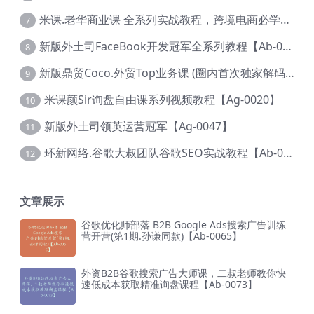
米课.老华商业课 全系列实战教程，跨境电商必学，价值16900元【Ag-0053】
7
新版外土司FaceBook开发冠军全系列教程【Ab-0021】
8
新版鼎贸Coco.外贸Top业务课 (圈内首次独家解码|460节课)【Ag-0091】
9
米课颜Sir询盘自由课系列视频教程【Ag-0020】
10
新版外土司领英运营冠军【Ag-0047】
11
环新网络.谷歌大叔团队谷歌SEO实战教程【Ab-0024】
12
文章展示
谷歌优化师部落 B2B Google Ads搜索广告训练
营开营(第1期.孙谦同款)【Ab-0065】
外资B2B谷歌搜索广告大师课，二叔老师教你快
速低成本获取精准询盘课程【Ab-0073】