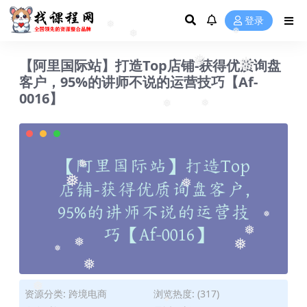
❅
登录
❅
❅
❅
【阿里国际站】打造Top店铺-获得优质询盘
❅
❅
客户，95%的讲师不说的运营技巧【Af-
0016】
❅
❅
❅
❅
❅
❅
❅
❅
❅
❅
❅
资源分类:
跨境电商
浏览热度: (317)