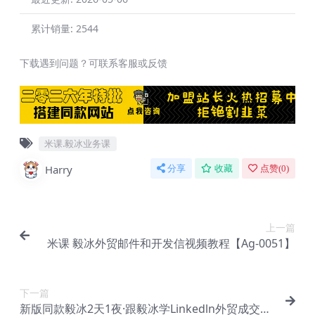
累计销量:
2544
下载遇到问题？可联系客服或反馈
米课.毅冰业务课
Harry
分享
收藏
点赞(
0
)
上一篇
米课 毅冰外贸邮件和开发信视频教程【Ag-0051】
下一篇
新版同款毅冰2天1夜·跟毅冰学Linkedln外贸成交