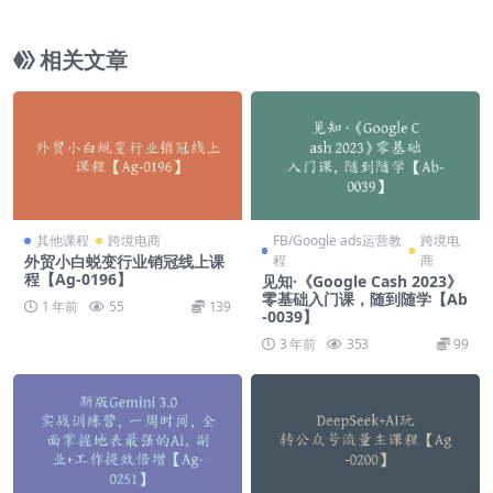
（线下）实战课程 |价值6999元}首次冒死解码 【A
g-0203】
相关文章
其他课程
跨境电商
FB/Google ads运营教
跨境电
外贸小白蜕变行业销冠线上课
程
商
程【Ag-0196】
见知·《Google Cash 2023》
零基础入门课，随到随学【Ab
1 年前
55
139
-0039】
3 年前
353
99