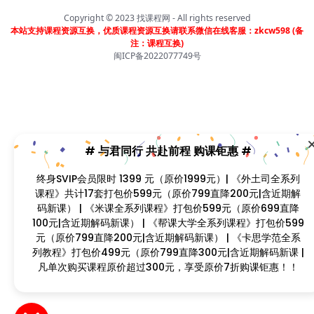
# 与君同行 共赴前程 购课钜惠 #
Copyright © 2023
找课程网
- All rights reserved
终身SVIP会员限时 1399 元（原价1999元）| 《外土司全系
本站支持课程资源互换，优质课程资源互换请联系微信在线客服：zkcw598 (备
列课程》共计17套打包价599元（原价799直降200元|含近
注：课程互换)
闽ICP备2022077749号
期解码新课） | 《米课全系列课程》打包价599元（原价
699直降100元|含近期解码新课） | 《帮课大学全系列课
程》打包价599元（原价799直降200元|含近期解码新课）
| 《卡思学范全系列教程》打包价499元（原价799直降300
元|含近期解码新课 | 凡单次购买课程原价超过300元，享受
原价7折购课钜惠！！
首页
分类
会员
我的