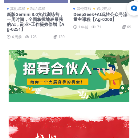
其他课程
精品课程
其他课程
跨境电商
新版Gemini 3.0实战训练营，
DeepSeek+AI玩转公众号流
一周时间，全面掌握地表最强
量主课程【Ag-0200】
的AI，副业+工作提效倍增【A
1 年前
71
69
g-0251】
4 周前
128
139