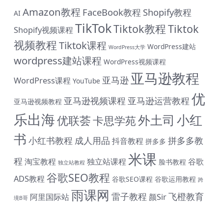
Amazon教程
FaceBook教程
Shopify教程
AI
TikTok
Tiktok教程
Tiktok
Shopify视频课程
视频教程
Tiktok课程
WordPress建站
WordPress大学
wordpress建站课程
WordPress视频课程
亚马逊教程
亚马逊
WordPress课程
YouTube
优
亚马逊视频课程
亚马逊运营教程
亚马逊视频教程
乐出海
小红
外土司
优联荟
卡思学苑
书
小红书教程
成人用品
拼多多教
抖音教程
拼多多
米课
程
淘宝教程
独立站课程
谷歌
脸书教程
独立站教程
谷歌SEO教程
ADS教程
谷歌SEO课程
谷歌运用教程
跨
雨课网
雷子教程
飞橙教育
阿里国际站
颜Sir
境B哥