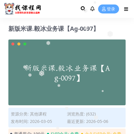
❅
登录
❅
❅
新版米课.毅冰业务课【Ag-0097】
❅
❅
❅
❅
❅
❅
❅
❅
❅
资源分类:
其他课程
浏览热度: (632)
发布时间: 2026-03-05
最近更新: 2026-05-06
❅
普通用户:
199元
SVIP会员:
免费
永久SVIP会员:
免费