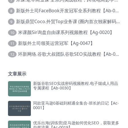
新版外土司FaceBook开发冠军全系列教程【Ab-0021】
8
新版鼎贸Coco.外贸Top业务课 (圈内首次独家解码|460节课)【Ag-0091】
9
米课颜Sir询盘自由课系列视频教程【Ag-0020】
10
新版外土司领英运营冠军【Ag-0047】
11
环新网络.谷歌大叔团队谷歌SEO实战教程【Ab-0024】
12
文章展示
新版谷歌SEO实战密码视频教程.电子烟成人用品
专属课程【Ab-0030】
同款亚马逊0基础到精通全集合-班长的日记【Ac-
0001】
优乐出海(训练营)亚马逊如何优化SEO，获取更多
自然流量【Ac-0019】