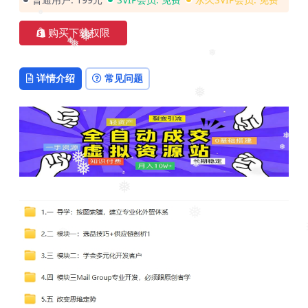
❅
购买下载权限
❅
❅
❅
❅
❅
详情介绍
常见问题
❅
❅
❅
❅
❅
❅
❅
❅