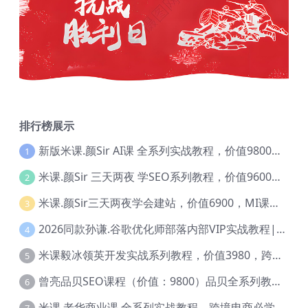
排行榜展示
新版米课.颜Sir AI课 全系列实战教程，价值9800，跨境首选！【Ag-0052】
1
米课.颜Sir 三天两夜 学SEO系列教程，价值9600元，跨境人都在学 【Ag-0056】
2
米课.颜Sir三天两夜学会建站，价值6900，MI课甄选课程 【Ag-0055】
3
2026同款孙谦.谷歌优化师部落内部VIP实战教程|价值4999元全网独家解码（官方报名版本）【@034】
4
米课毅冰领英开发实战系列教程，价值3980，跨境必选【Ag-0049】
5
曾亮品贝SEO课程（价值：9800）品贝全系列教程 【Ab-0022】
6
米课.老华商业课 全系列实战教程，跨境电商必学，价值16900元【Ag-0053】
7