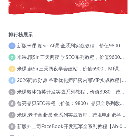
排行榜展示
新版米课.颜Sir AI课 全系列实战教程，价值9800，跨境首选！【Ag-0052】
1
米课.颜Sir 三天两夜 学SEO系列教程，价值9600元，跨境人都在学 【Ag-0056】
2
米课.颜Sir三天两夜学会建站，价值6900，MI课甄选课程 【Ag-0055】
3
2026同款孙谦.谷歌优化师部落内部VIP实战教程|价值4999元全网独家解码（官方报名版本）【@034】
4
米课毅冰领英开发实战系列教程，价值3980，跨境必选【Ag-0049】
5
曾亮品贝SEO课程（价值：9800）品贝全系列教程 【Ab-0022】
6
米课.老华商业课 全系列实战教程，跨境电商必学，价值16900元【Ag-0053】
7
新版外土司FaceBook开发冠军全系列教程【Ab-0021】
8