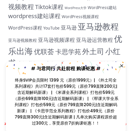
视频教程
Tiktok课程
WordPress建站
WordPress大学
wordpress建站课程
WordPress视频课程
亚马逊教程
亚马逊
WordPress课程
YouTube
优
亚马逊视频课程
亚马逊运营教程
亚马逊视频教程
乐出海
小红
外土司
优联荟
卡思学苑
书
小红书教程
成人用品
拼多多教
抖音教程
拼多多
# 与君同行 共赴前程 购课钜惠 #
米课
程
淘宝教程
独立站课程
谷歌
脸书教程
独立站教程
终身SVIP会员限时 1399 元（原价1999元）| 《外土司全
谷歌SEO教程
ADS教程
系列课程》共计17套打包价599元（原价799直降200元|
谷歌SEO课程
谷歌运用教程
跨
含近期解码新课） | 《米课全系列课程》打包价599元
雨课网
雷子教程
飞橙教育
阿里国际站
颜Sir
（原价699直降100元|含近期解码新课） | 《帮课大学全系
境B哥
列课程》打包价599元（原价799直降200元|含近期解码
新课） | 《卡思学范全系列教程》打包价499元（原价
799直降300元|含近期解码新课 | 凡单次购买课程原价超
Copyright © 2023
找课程网
- All rights reserved
过300元，享受原价7折购课钜惠！！
本站支持课程资源互换，优质课程资源互换请联系微信在线客服：zkcw598 (备
注：课程互换)