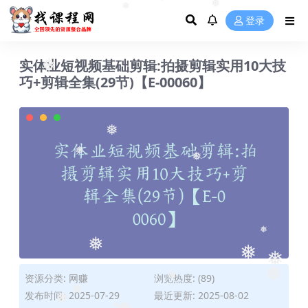
❅
❅
❅
登录
实体业短视频基础剪辑:拍摄剪辑实用10大技
❅
巧+剪辑全集(29节)【E-00060】
❅
❅
❅
❅
❅
❅
❅
资源分类:
网赚
浏览热度: (89)
❅
❅
发布时间: 2025-07-29
最近更新: 2025-08-02