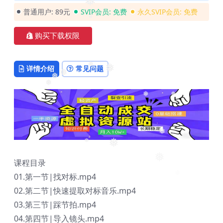
❅
❅
❅
❅
普通用户:
89元
SVIP会员:
免费
永久SVIP会员:
免费
❅
购买下载权限
详情介绍
常见问题
❅
❅
❅
❅
❅
❅
❅
❅
❅
❅
课程目录
❅
01.第一节|找对标.mp4
02.第二节|快速提取对标音乐.mp4
03.第三节|踩节拍.mp4
04.第四节|导入镜头.mp4