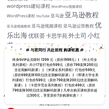
wordpress建站课程
WordPress视频课程
亚马逊教程
亚马逊
WordPress课程
YouTube
优
亚马逊视频课程
亚马逊运营教程
亚马逊视频教程
乐出海
小红
外土司
优联荟
卡思学苑
书
小红书教程
成人用品
拼多多教
抖音教程
拼多多
# 与君同行 共赴前程 购课钜惠 #
米课
程
淘宝教程
独立站课程
谷歌
脸书教程
独立站教程
终身SVIP会员限时 1399 元（原价1999元）| 《外土司全
谷歌SEO教程
ADS教程
系列课程》共计17套打包价599元（原价799直降200元|
谷歌SEO课程
谷歌运用教程
跨
含近期解码新课） | 《米课全系列课程》打包价599元
雨课网
雷子教程
飞橙教育
阿里国际站
颜Sir
境B哥
（原价699直降100元|含近期解码新课） | 《帮课大学全系
列课程》打包价599元（原价799直降200元|含近期解码
新课） | 《卡思学范全系列教程》打包价499元（原价
799直降300元|含近期解码新课 | 凡单次购买课程原价超
Copyright © 2023
找课程网
- All rights reserved
过300元，享受原价7折购课钜惠！！
本站支持课程资源互换，优质课程资源互换请联系微信在线客服：zkcw598 (备
注：课程互换)
闽ICP备2022077749号