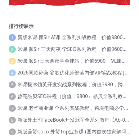
排行榜展示
新版米课.颜Sir AI课 全系列实战教程，价值9800，跨境首选！【Ag-0052】
1
米课.颜Sir 三天两夜 学SEO系列教程，价值9600元，跨境人都在学 【Ag-0056】
2
米课.颜Sir三天两夜学会建站，价值6900，MI课甄选课程 【Ag-0055】
3
2026同款孙谦.谷歌优化师部落内部VIP实战教程|价值4999元全网独家解码（官方报名版本）【@034】
4
米课毅冰领英开发实战系列教程，价值3980，跨境必选【Ag-0049】
5
曾亮品贝SEO课程（价值：9800）品贝全系列教程 【Ab-0022】
6
米课.老华商业课 全系列实战教程，跨境电商必学，价值16900元【Ag-0053】
7
新版外土司FaceBook开发冠军全系列教程【Ab-0021】
8
新版鼎贸Coco.外贸Top业务课 (圈内首次独家解码|460节课)【Ag-0091】
9