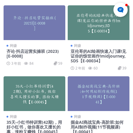
网赚
网赚
齐论·抖店运营实操班 (2023)
亚伦哥的AI绘画快速入门课!见
[E-0008]
证你的惊世画作!midjourney,
SDS【E-00034】
3 年前
84
59
2 年前
60
39
网赚
网赚
35天-小红书特训营(42期)，用
掘金AI商战宝典-高阶班:如何
好小红书，做你喜欢又擅长的
用AI制作视频(11节视频课)
事，涨粉又赚钱【E-00045】
【E-00041】