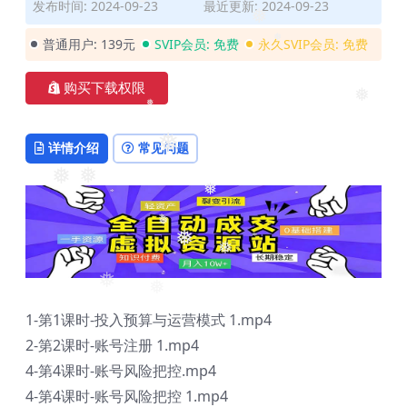
发布时间: 2024-09-23
最近更新: 2024-09-23
❅
❅
普通用户:
139元
SVIP会员:
免费
永久SVIP会员:
免费
❅
购买下载权限
❅
❅
详情介绍
常见问题
❅
❅
❅
❅
❅
❅
❅
❅
❅
1-第1课时-投入预算与运营模式 1.mp4
2-第2课时-账号注册 1.mp4
4-第4课时-账号风险把控.mp4
4-第4课时-账号风险把控 1.mp4