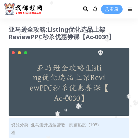
登录
❅
❅
亚马逊全攻略:Listing优化选品上架
❅
ReviewPPC秒杀优惠券课【Ac-0030】
❅
❅
❅
❅
❅
❅
❅
❅
❅
❅
❅
资源分类:
亚马逊开店运营教
浏览热度: (105)
❅
程