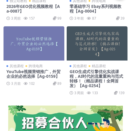
独立站教程
精品课程
其他课程
跨境电商
2026年GEO优化视频教程【A
零基础学习 Ebay系列视频教
a-0087】
程【Ag-0004】
3 周前
157
99
3 年前
87
39
其他课程
跨境电商
其他课程
精品课程
YouTube视频营销推广，外贸
GEO生成式引擎优化实战课
企业的必然选择【Ag-0159】
程，AI时代的流量重构与范式
转移！（精品课程！全网首
3 月前
102
89
发）【Ag-0254】
3 周前
133
139