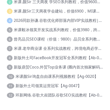
米课.颜Sir 三天两夜 学SEO系列教程，价值9600元，跨境人都在学 【Ag-0056】
2
米课.颜Sir三天两夜学会建站，价值6900，MI课甄选课程 【Ag-0055】
3
2026同款孙谦.谷歌优化师部落内部VIP实战教程|价值4999元全网独家解码（官方报名版本）【@034】
4
米课毅冰领英开发实战系列教程，价值3980，跨境必选【Ag-0049】
5
曾亮品贝SEO课程（价值：9800）品贝全系列教程 【Ab-0022】
6
米课.老华商业课 全系列实战教程，跨境电商必学，价值16900元【Ag-0053】
7
新版外土司FaceBook开发冠军全系列教程【Ab-0021】
8
新版鼎贸Coco.外贸Top业务课 (圈内首次独家解码|460节课)【Ag-0091】
9
米课颜Sir询盘自由课系列视频教程【Ag-0020】
10
新版外土司领英运营冠军【Ag-0047】
11
环新网络.谷歌大叔团队谷歌SEO实战教程【Ab-0024】
12