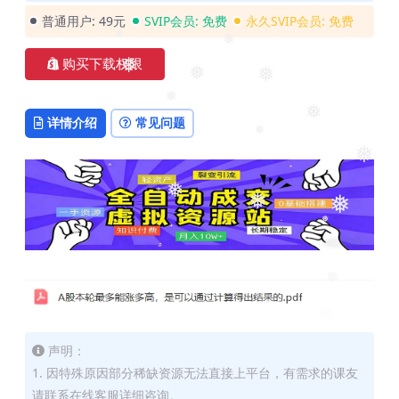
❅
普通用户:
49元
SVIP会员:
免费
永久SVIP会员:
免费
❅
❅
购买下载权限
❅
❅
❅
❅
详情介绍
常见问题
❅
❅
❅
❅
❅
❅
❅
❅
❅
❅
声明：
1. 因特殊原因部分稀缺资源无法直接上平台，有需求的课友
请联系在线客服详细咨询。