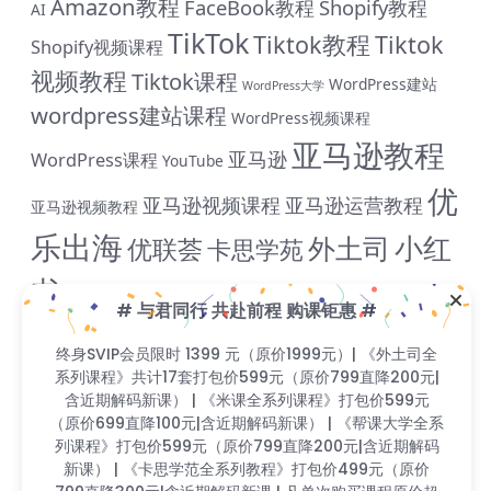
Amazon教程
FaceBook教程
Shopify教程
AI
TikTok
Tiktok教程
Tiktok
Shopify视频课程
视频教程
Tiktok课程
WordPress建站
WordPress大学
wordpress建站课程
WordPress视频课程
亚马逊教程
亚马逊
WordPress课程
YouTube
优
亚马逊视频课程
亚马逊运营教程
亚马逊视频教程
乐出海
小红
外土司
优联荟
卡思学苑
书
小红书教程
成人用品
拼多多教
抖音教程
拼多多
# 与君同行 共赴前程 购课钜惠 #
米课
程
淘宝教程
独立站课程
谷歌
脸书教程
独立站教程
终身SVIP会员限时 1399 元（原价1999元）| 《外土司全
谷歌SEO教程
系列课程》共计17套打包价599元（原价799直降200元|
ADS教程
谷歌SEO课程
谷歌运用教程
跨
含近期解码新课） | 《米课全系列课程》打包价599元
雨课网
雷子教程
飞橙教育
阿里国际站
颜Sir
（原价699直降100元|含近期解码新课） | 《帮课大学全系
境B哥
列课程》打包价599元（原价799直降200元|含近期解码
新课） | 《卡思学范全系列教程》打包价499元（原价