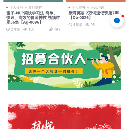
个人提升
其他课程
个人提升
语言培训
雷子-NLP简快学习法 简单、
康哥英语·2万词速记班第7期
快速、高效的偷师神技 视频讲
【Db-0026】
座56集【Ag-0096】
4 周前
98
59
2 年前
100
49.9