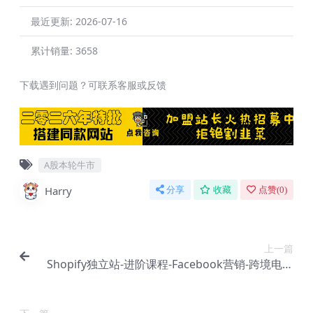
最近更新:
2026-07-16
累计销量:
3658
下载遇到问题？可联系客服或反馈
A股本轮牛市
Harry
分享
收藏
点赞(
0
)
上一篇
Shopify独立站-进阶课程-Facebook营销-跨境电商
教程(25节)【Aa-0053】