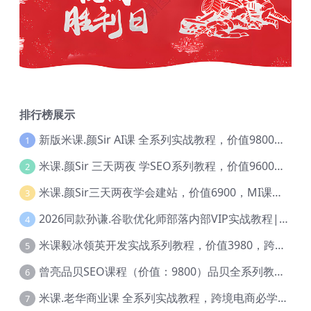
排行榜展示
新版米课.颜Sir AI课 全系列实战教程，价值9800，跨境首选！【Ag-0052】
1
米课.颜Sir 三天两夜 学SEO系列教程，价值9600元，跨境人都在学 【Ag-0056】
2
米课.颜Sir三天两夜学会建站，价值6900，MI课甄选课程 【Ag-0055】
3
2026同款孙谦.谷歌优化师部落内部VIP实战教程|价值4999元全网独家解码（官方报名版本）【@034】
4
米课毅冰领英开发实战系列教程，价值3980，跨境必选【Ag-0049】
5
曾亮品贝SEO课程（价值：9800）品贝全系列教程 【Ab-0022】
6
米课.老华商业课 全系列实战教程，跨境电商必学，价值16900元【Ag-0053】
7