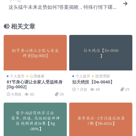
下一篇
这头猛牛未来走势如何?答案揭晓，特殊行情下曙光
乍现，紧握千载难逢机会【De-0056】
相关文章
个人提升
心理健康
个人提升
投资理财
81节身心课让全家人受益终身
拈天绝技【De-0040】
[Dg-0002]
1 月前
48
29
4 周前
60
39