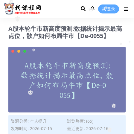
❅
❅
登录
❅
❅
❅
A股本轮牛市新高度预测:数据统计揭示最高
❅
点位，散户如何布局牛市【De-0055】
❅
❅
❅
❅
资源分类:
个人提升
浏览热度: (65)
发布时间: 2026-07-15
最近更新: 2026-07-16