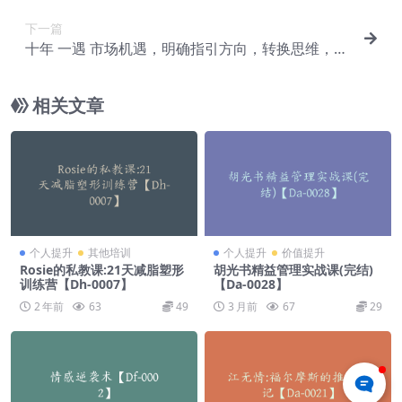
下一篇
十年 一遇 市场机遇，明确指引方向，转换思维，坚
定执行，方能不被时代..【De-0057】
相关文章
个人提升
其他培训
个人提升
价值提升
Rosie的私教课:21天减脂塑形
胡光书精益管理实战课(完结)
训练营【Dh-0007】
【Da-0028】
2 年前
63
49
3 月前
67
29