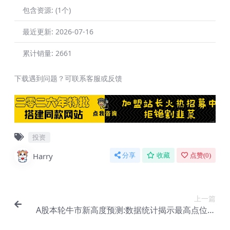
包含资源:
(1个)
最近更新:
2026-07-16
累计销量:
2661
下载遇到问题？可联系客服或反馈
投资
Harry
分享
收藏
点赞(
0
)
上一篇
A股本轮牛市新高度预测:数据统计揭示最高点位，
散户如何布局牛市【De-0055】