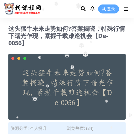
❅
❅
登录
❅
这头猛牛未来走势如何?答案揭晓，特殊行情
❅
❅
下曙光乍现，紧握千载难逢机会【De-
0056】
❅
❅
❅
❅
❅
❅
❅
❅
❅
❅
❅
❅
资源分类:
个人提升
浏览热度: (84)
❅