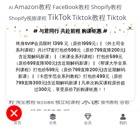
Amazon教程
FaceBook教程
Shopify教程
AI
TikTok
Tiktok教程
Tiktok
Shopify视频课程
视频教程
Tiktok课程
WordPress建站
WordPress大学
# 与君同行 共赴前程 购课钜惠 #
wordpress建站课程
WordPress视频课程
终身SVIP会员限时 1399 元（原价1999元）| 《外土司全
亚马逊教程
亚马逊
系列课程》共计17套打包价599元（原价799直降200元|
WordPress课程
YouTube
含近期解码新课） | 《米课全系列课程》打包价599元
优
亚马逊视频课程
亚马逊运营教程
（原价699直降100元|含近期解码新课） | 《帮课大学全系
亚马逊视频教程
列课程》打包价599元（原价799直降200元|含近期解码
乐出海
小红
外土司
优联荟
卡思学苑
新课） | 《卡思学范全系列教程》打包价499元（原价
799直降300元|含近期解码新课 | 凡单次购买课程原价超
书
小红书教程
成人用品
拼多多教
抖音教程
拼多多
过300元，享受原价7折购课钜惠！！
米课
程
淘宝教程
独立站课程
谷歌
脸书教程
独立站教程
谷歌SEO教程
ADS教程
谷歌SEO课程
谷歌运用教程
跨
雨课网
首页
分类
会员
我的
雷子教程
飞橙教育
阿里国际站
颜Sir
境B哥