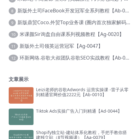
新版外土司FaceBook开发冠军全系列教程【Ab-0021】
8
新版鼎贸Coco.外贸Top业务课 (圈内首次独家解码|460节课)【Ag-0091】
9
米课颜Sir询盘自由课系列视频教程【Ag-0020】
10
新版外土司领英运营冠军【Ag-0047】
11
环新网络.谷歌大叔团队谷歌SEO实战教程【Ab-0024】
12
文章展示
Leizi老师的谷歌Adwords 运营实操课 -雷子从零
到精通官网价值2222元【Ab-0010】
Tiktok Ads实操广告入门到精通【Ad-0044】
Shopify独立站-建站体系化教程，手把手教你搭
建独立站（8节视频课）【Aa-0079】