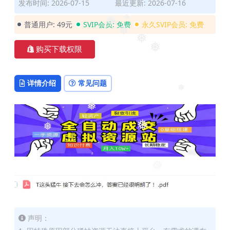
发布时间: 2026-07-15
最近更新: 2026-07-16
普通用户:
49元
SVIP会员:
免费
永久SVIP会员:
免费
❅
❅
❅
❅
❅
购买下载权限
详情介绍
常见问题
❅
❅
❅
❅
❅
❅
声明：