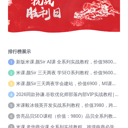
排行榜展示
新版米课.颜Sir AI课 全系列实战教程，价值9800，跨境首选！【Ag-0052】
1
米课.颜Sir 三天两夜 学SEO系列教程，价值9600元，跨境人都在学 【Ag-0056】
2
米课.颜Sir三天两夜学会建站，价值6900，MI课甄选课程 【Ag-0055】
3
2026同款孙谦.谷歌优化师部落内部VIP实战教程|价值4999元全网独家解码（官方报名版本）【@034】
4
米课毅冰领英开发实战系列教程，价值3980，跨境必选【Ag-0049】
5
曾亮品贝SEO课程（价值：9800）品贝全系列教程 【Ab-0022】
6
米课.老华商业课 全系列实战教程，跨境电商必学，价值16900元【Ag-0053】
7