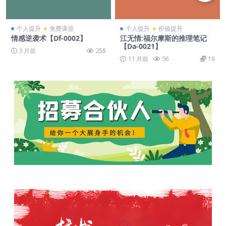
个人提升
免费课源
个人提升
价值提升
情感逆袭术【Df-0002】
江无情:福尔摩斯的推理笔记
【Da-0021】
3 月前
258
11 月前
56
19