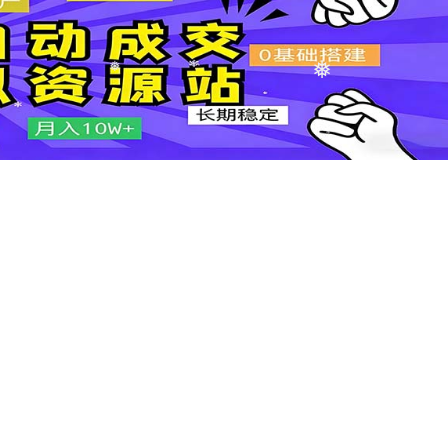
❅
❅
❅