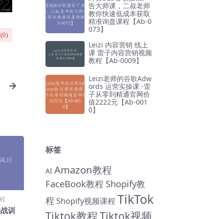
告大师课，二叔老师
教你快速低成本获取
精准询盘课程【Ab-0
073】
(
0
)
Leizi 内容营销 线上
课 雷子内容营销视频
教程【Ab-0009】
Leizi老师的谷歌Adw
ords 运营实操课 -雷
子从零到精通官网价
值2222元【Ab-001
0】
标签
Amazon教程
AI
FaceBook教程
Shopify教
TikTok
程
程
Shopify视频课程
实战训
Tiktok教程
Tiktok视频