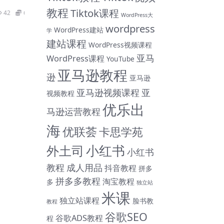
教程
Tiktok课程
42
69
WordPress大
wordpress
WordPress建站
学
建站课程
WordPress视频课程
亚马
WordPress课程
YouTube
亚马逊教程
逊
亚马逊
亚马逊视频课程
亚
视频教程
优乐出
马逊运营教程
海
优联荟
卡思学苑
小红书
外土司
小红书
教程
成人用品
抖音教程
拼多
拼多多教程
淘宝教程
多
独立站
米课
独立站课程
脸书教
教程
谷歌SEO
谷歌ADS教程
程