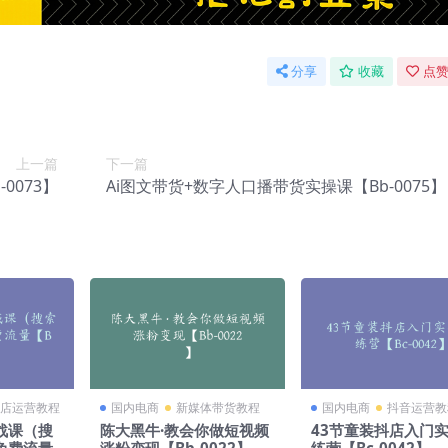
分享
收藏
点赞
上一篇
下一篇
0073】
Ai图文带货+数字人口播带货实操课【Bb-0075】
店运营教程
国内电商
新媒体带货教程
国内电商
抖音运营教
战课（搜
陈大黑牛·教会你做短视频
43节童装抖店入门
免费流量
涨粉变现【Bb-0022】
练营【Bc-0042】