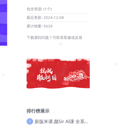
❅
包含资源:
(1个)
最近更新:
2024-12-08
累计销量:
5629
下载遇到问题？可联系客服或反馈
❅
❅
排行榜展示
新版米课.颜Sir AI课 全系列实战教程，价值9800，跨境首选！【Ag-0052】
1