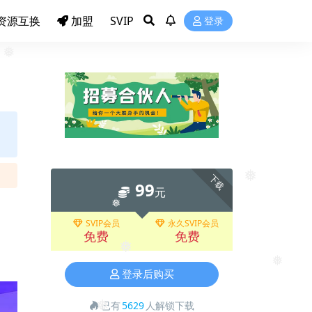
❅
❅
资源互换
加盟
SVIP
登录
❅
下载
99
元
❅
SVIP会员
永久SVIP会员
❅
免费
免费
❅
登录后购买
❅
已有
5629
人解锁下载