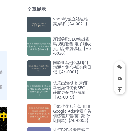
文章展示
Shopify独立站建站
实操课【Aa-0021】
新版谷歌SEO实战密
码视频教程.电子烟成
人用品专属课程【Ab
-0030】
同款亚马逊0基础到
精通全集合-班长的日
记【Ac-0001】
处
优乐出海(训练营)亚
服
马逊如何优化SEO，
获取更多自然流量
【Ac-0019】
谷歌优化师部落 B2B
Google Ads搜索广告
训练营开营(第1期.孙
谦同款)【Ab-0065】
外资B2B谷歌搜索广