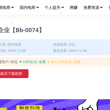
❅
❅
境电商
国内电商
个人提升
网赚
免费资源
❅
【Bb-0074】
❅
分类:
国内电商
浏览热度: (53)
间: 2024-12-08
最近更新: 2024-12-08
❅
通用户:
99元
SVIP会员:
免费
永久SVIP会员:
免费
购买下载权限
❅
❅