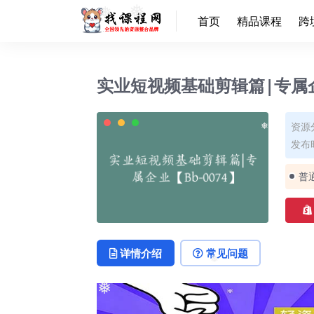
❅
首页
精品课程
跨
❅
❅
实业短视频基础剪辑篇|专属企业
资源
发布时
❅
普
详情介绍
常见问题
❅
❅