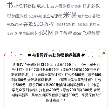
书
小红书教程
成人用品
拼多多教
抖音教程
拼多多
米课
# 与君同行 共赴前程 购课钜惠 #
程
淘宝教程
独立站课程
谷歌
脸书教程
独立站教程
终身SVIP会员限时 1399 元（原价1999元）| 《外土司全
谷歌SEO教程
ADS教程
谷歌SEO课程
谷歌运用教程
跨
系列课程》共计17套打包价599元（原价799直降200元|
雨课网
雷子教程
飞橙教育
含近期解码新课） | 《米课全系列课程》打包价599元
阿里国际站
颜Sir
境B哥
（原价699直降100元|含近期解码新课） | 《帮课大学全系
列课程》打包价599元（原价799直降200元|含近期解码
新课） | 《卡思学范全系列教程》打包价499元（原价
Copyright © 2023
找课程网
- All rights reserved
799直降300元|含近期解码新课 | 凡单次购买课程原价超
本站支持课程资源互换，优质课程资源互换请联系微信在线客服：zkcw598 (备
过300元，享受原价7折购课钜惠！！
注：课程互换)
闽ICP备2022077749号
首页
分类
会员
我的