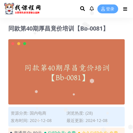
❅
登录
❅
同款第40期厚昌竟价培训【Bb-0081】
❅
❅
❅
❅
❅
❅
资源分类:
国内电商
浏览热度: (28)
❅
❅
❅
发布时间: 2024-12-08
最近更新: 2024-12-08
❅
普通用户:
89元
SVIP会员:
免费
永久SVIP会员:
免费