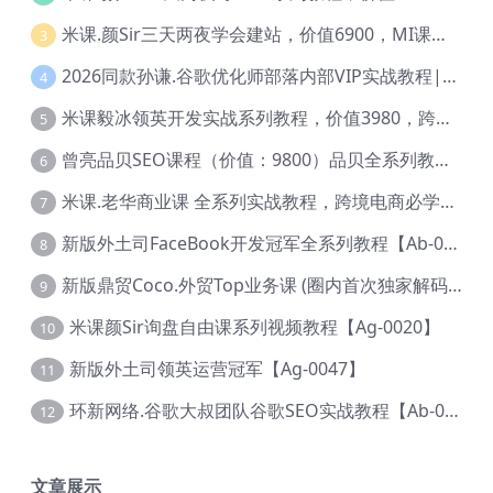
米课.颜Sir三天两夜学会建站，价值6900，MI课甄选课程 【Ag-0055】
3
2026同款孙谦.谷歌优化师部落内部VIP实战教程|价值4999元全网独家解码（官方报名版本）【@034】
4
米课毅冰领英开发实战系列教程，价值3980，跨境必选【Ag-0049】
5
曾亮品贝SEO课程（价值：9800）品贝全系列教程 【Ab-0022】
6
米课.老华商业课 全系列实战教程，跨境电商必学，价值16900元【Ag-0053】
7
新版外土司FaceBook开发冠军全系列教程【Ab-0021】
8
新版鼎贸Coco.外贸Top业务课 (圈内首次独家解码|460节课)【Ag-0091】
9
米课颜Sir询盘自由课系列视频教程【Ag-0020】
10
新版外土司领英运营冠军【Ag-0047】
11
环新网络.谷歌大叔团队谷歌SEO实战教程【Ab-0024】
12
文章展示