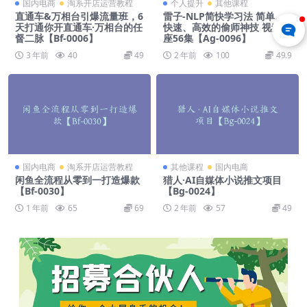
国内电商
淘系开店运营教程
个人提升
其他课程
直通车&万相台引爆流量班，6
雷子-NLP简快学习法 简单、
天打通你开直通车·万相台的任
快速、高效的偷师神技 视频讲
督二脉【Bf-0006】
座56集【Ag-0096】
3 年前
40
49
2 年前
100
49.9
国内电商
淘系开店运营教程
其他课程
国内电商
闲鱼全流程从零到一打造爆款
猎人·AI自媒体小说推文项目
【Bf-0030】
【Bg-0024】
1 年前
65
69
2 年前
57
49