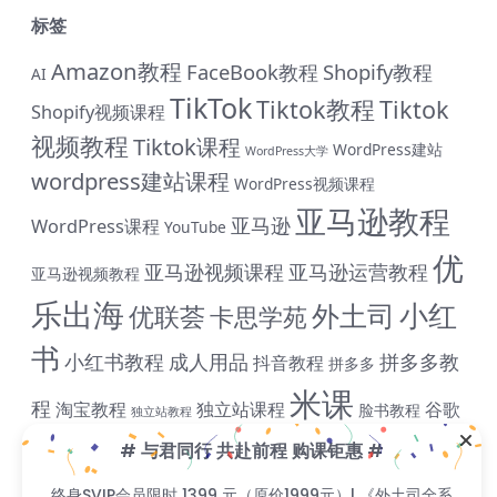
标签
Amazon教程
FaceBook教程
Shopify教程
AI
TikTok
Tiktok教程
Tiktok
Shopify视频课程
视频教程
Tiktok课程
WordPress建站
WordPress大学
wordpress建站课程
WordPress视频课程
亚马逊教程
亚马逊
WordPress课程
YouTube
优
亚马逊视频课程
亚马逊运营教程
亚马逊视频教程
乐出海
小红
外土司
优联荟
卡思学苑
书
小红书教程
成人用品
拼多多教
抖音教程
拼多多
# 与君同行 共赴前程 购课钜惠 #
米课
程
淘宝教程
独立站课程
谷歌
脸书教程
独立站教程
终身SVIP会员限时 1399 元（原价1999元）| 《外土司全
谷歌SEO教程
ADS教程
谷歌SEO课程
谷歌运用教程
系列课程》共计17套打包价599元（原价799直降200元|
跨
含近期解码新课） | 《米课全系列课程》打包价599元
雨课网
雷子教程
飞橙教育
阿里国际站
颜Sir
境B哥
（原价699直降100元|含近期解码新课） | 《帮课大学全系