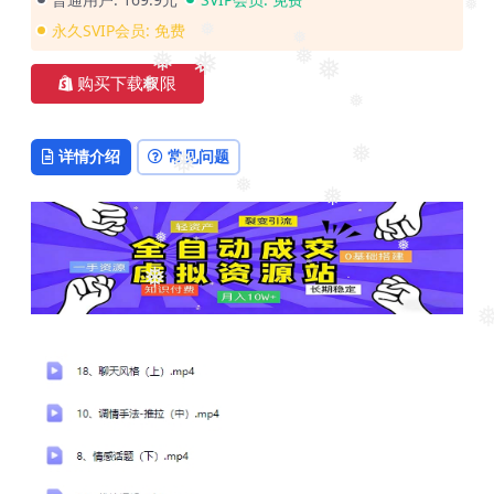
❅
永久SVIP会员:
免费
❅
❅
❅
❅
购买下载权限
❅
❅
❅
❅
❅
详情介绍
常见问题
❅
❅
❅
❅
❅
❅
❅
❅