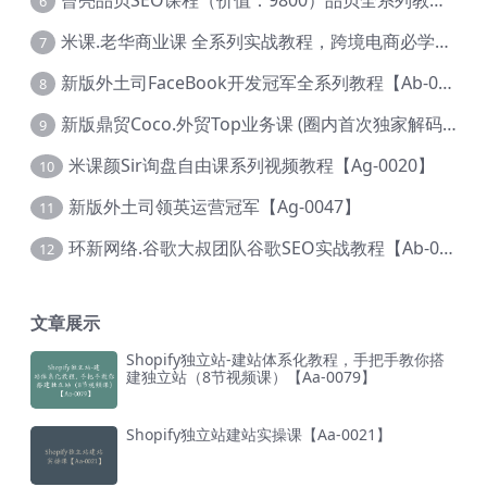
曾亮品贝SEO课程（价值：9800）品贝全系列教程 【Ab-0022】
6
米课.老华商业课 全系列实战教程，跨境电商必学，价值16900元【Ag-0053】
7
新版外土司FaceBook开发冠军全系列教程【Ab-0021】
8
新版鼎贸Coco.外贸Top业务课 (圈内首次独家解码|460节课)【Ag-0091】
9
米课颜Sir询盘自由课系列视频教程【Ag-0020】
10
新版外土司领英运营冠军【Ag-0047】
11
环新网络.谷歌大叔团队谷歌SEO实战教程【Ab-0024】
12
文章展示
Shopify独立站-建站体系化教程，手把手教你搭
建独立站（8节视频课）【Aa-0079】
Shopify独立站建站实操课【Aa-0021】