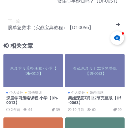
女生心事你知吗？【Df-0051】
下一篇
脱单急救术（实战宝典教程）【Df-0056】
相关文章
个人提升
其他培训
个人提升
婚恋情感
深度学习策略课程·小学【Dh-
柴姐深度习引22节完整版【Df
0013】
-0063】
2 年前
64
39
10 月前
60
99