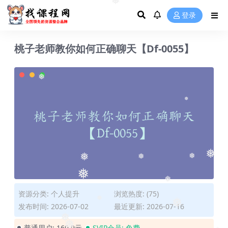
❅
登录
桃子老师教你如何正确聊天【Df-0055】
❅
❅
❅
❅
❅
❅
❅
资源分类:
个人提升
浏览热度: (75)
❅
发布时间: 2026-07-02
最近更新: 2026-07-16
❅
❅
❅
普通用户:
169.9元
SVIP会员:
免费