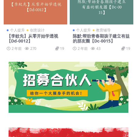
个人提升
创意设计
个人提升
教育辅导
【李蚊先】从零开始学透视
陈默:帮助青春期孩子建立有益
【Dd-0012】
的朋友圈【Dc-0015】
2 年前
270
19
2 年前
43
19