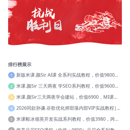
排行榜展示
新版米课.颜Sir AI课 全系列实战教程，价值9800，跨境首选！【Ag-0052】
1
米课.颜Sir 三天两夜 学SEO系列教程，价值9600元，跨境人都在学 【Ag-0056】
2
米课.颜Sir三天两夜学会建站，价值6900，MI课甄选课程 【Ag-0055】
3
2026同款孙谦.谷歌优化师部落内部VIP实战教程|价值4999元全网独家解码（官方报名版本）【@034】
4
米课毅冰领英开发实战系列教程，价值3980，跨境必选【Ag-0049】
5