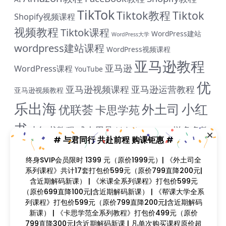
TikTok
Tiktok教程
Tiktok
Shopify视频课程
视频教程
Tiktok课程
WordPress建站
WordPress大学
wordpress建站课程
WordPress视频课程
亚马逊教程
亚马逊
WordPress课程
YouTube
优
亚马逊视频课程
亚马逊运营教程
亚马逊视频教程
乐出海
小红
外土司
优联荟
卡思学苑
书
小红书教程
成人用品
拼多多教
抖音教程
拼多多
# 与君同行 共赴前程 购课钜惠 #
米课
程
淘宝教程
独立站课程
谷歌
脸书教程
独立站教程
终身SVIP会员限时 1399 元（原价1999元）| 《外土司全
谷歌SEO教程
ADS教程
谷歌SEO课程
谷歌运用教程
系列课程》共计17套打包价599元（原价799直降200元|
跨
含近期解码新课） | 《米课全系列课程》打包价599元
雨课网
雷子教程
飞橙教育
阿里国际站
颜Sir
境B哥
（原价699直降100元|含近期解码新课） | 《帮课大学全系
列课程》打包价599元（原价799直降200元|含近期解码
新课） | 《卡思学范全系列教程》打包价499元（原价
799直降300元|含近期解码新课 | 凡单次购买课程原价超
Copyright © 2023
找课程网
- All rights reserved