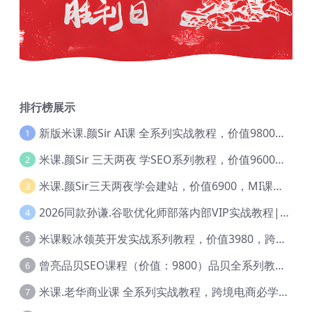
排行榜展示
新版米课.颜Sir AI课 全系列实战教程，价值9800，跨境首选！【Ag-0052】
1
米课.颜Sir 三天两夜 学SEO系列教程，价值9600元，跨境人都在学 【Ag-0056】
2
米课.颜Sir三天两夜学会建站，价值6900，MI课甄选课程 【Ag-0055】
3
2026同款孙谦.谷歌优化师部落内部VIP实战教程|价值4999元全网独家解码（官方报名版本）【@034】
4
米课毅冰领英开发实战系列教程，价值3980，跨境必选【Ag-0049】
5
曾亮品贝SEO课程（价值：9800）品贝全系列教程 【Ab-0022】
6
米课.老华商业课 全系列实战教程，跨境电商必学，价值16900元【Ag-0053】
7