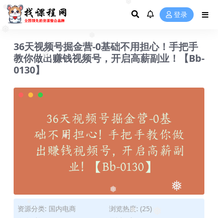
❅
登录
❅
❅
❅
36天视频号掘金营-0基础不用担心！手把手
❅
教你做出赚钱视频号，开启高薪副业！【Bb-
❅
0130】
❅
❅
❅
资源分类:
国内电商
浏览热度: (25)
❅