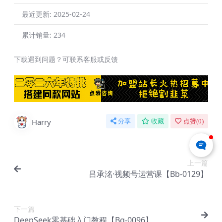
最近更新:
2025-02-24
累计销量:
234
下载遇到问题？可联系客服或反馈
Harry
分享
收藏
点赞(
0
)
上一篇
吕承洺·视频号运营课【Bb-0129】
下一篇
DeepSeek零基础入门教程【Bg-0096】