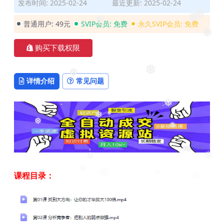
❅
❅
发布时间: 2025-02-24
最近更新: 2025-02-24
❅
❅
❅
普通用户:
49元
SVIP会员:
免费
永久SVIP会员:
免费
❅
❅
购买下载权限
❅
❅
详情介绍
常见问题
❅
❅
❅
❅
❅
❅
❅
课程目录：
❅
❅