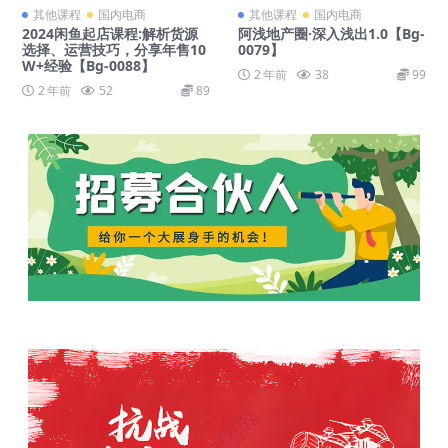
其他课程
国内电商
其他课程
国内电商
2024闲鱼起店课程:解析货源
阿浅地产圈·深入浅出1.0【Bg-
选择、运营技巧，分享年售10
0079】
W+经验【Bg-0088】
2 年前
38
99
2 年前
52
89