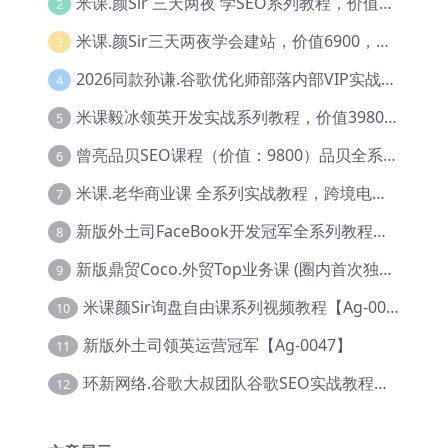
米课.颜Sir 三天两夜 学SEO系列教程，价值9600元，跨境人都在学 【Ag-0056】
2
米课.颜Sir三天两夜学会建站，价值6900，MI课甄选课程 【Ag-0055】
3
2026同款孙谦.谷歌优化师部落内部VIP实战教程|价值4999元全网独家解码（官方报名版本）【@034】
4
米课毅冰领英开发实战系列教程，价值3980，跨境必选【Ag-0049】
5
曾亮品贝SEO课程（价值：9800）品贝全系列教程 【Ab-0022】
6
米课.老华商业课 全系列实战教程，跨境电商必学，价值16900元【Ag-0053】
7
新版外土司FaceBook开发冠军全系列教程【Ab-0021】
8
新版鼎贸Coco.外贸Top业务课 (圈内首次独家解码|460节课)【Ag-0091】
9
米课颜Sir询盘自由课系列视频教程【Ag-0020】
10
新版外土司领英运营冠军【Ag-0047】
11
环新网络.谷歌大叔团队谷歌SEO实战教程【Ab-0024】
12