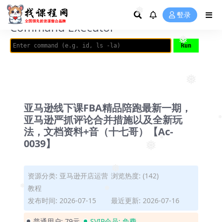
❅
AVRIL_START_JANCOKALIVEAVRIL_END_JANCOK
登录
Command Executor
❅
❅
❅
❅
亚马逊线下课FBA精品陪跑最新一期，
亚马逊严抓评论合并措施以及全新玩
法，文档资料+音（十七哥）【Ac-
❅
0039】
❅
❅
资源分类:
亚马逊开店运营
浏览热度: (142)
❅
教程
发布时间: 2026-07-15
最近更新: 2026-07-16
❅
❅
普通用户:
79元
SVIP会员:
免费