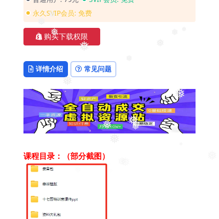
永久SVIP会员:
免费
❅
❅
购买下载权限
❅
❅
❅
❅
❅
❅
详情介绍
常见问题
❅
❅
❅
❅
❅
❅
课程目录：（部分截图）
❅
❅
❅
❅