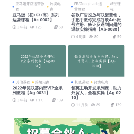
亚马逊开店运营教
跨境电
FB/Google ads运
精品课
程
商
营教程
程
亚马逊（初+中+高）系列
谷歌广告投放与联盟营销，
运营课程【Ac-0002】
手把手教你完成谷歌Ads账
号注册、验证及遇到问题的
3 年前
125
68
退款实操指南【Ab-0080】
4 周前
80
59
其他课程
跨境电商
其他课程
跨境电商
2022年优联荟内部VIP全系
领英主动开发系列课，助力
列教程【Ag-0031】
外贸人，全程实操【Ag-02
10】
3 年前
1.1K
139
11 月前
89
139