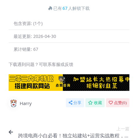
已有
67
人解锁下载
包含资源:
(1个)
最近更新:
2026-04-30
累计销量:
67
下载遇到问题？可联系客服或反馈
Harry
分享
收藏
点赞(
0
)
上一篇
跨境电商小白必看！独立站建站+运营实战教程，助