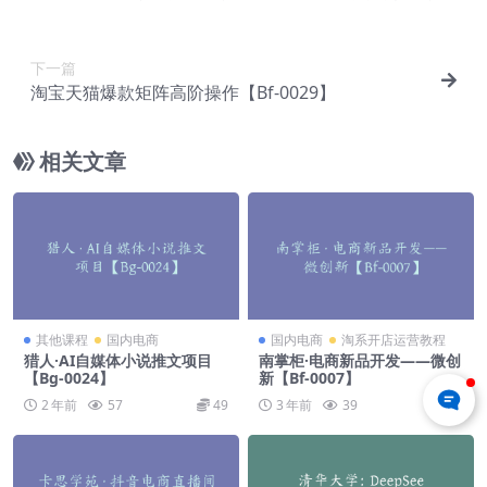
你快速入门并精通【Aa-0065】
下一篇
淘宝天猫爆款矩阵高阶操作【Bf-0029】
相关文章
其他课程
国内电商
国内电商
淘系开店运营教程
猎人·AI自媒体小说推文项目
南掌柜·电商新品开发——微创
【Bg-0024】
新【Bf-0007】
2 年前
57
49
3 年前
39
59