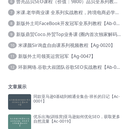
曾亮品贝SEO课程（价值：9800）品贝全系列教程 【Ab-0022】
6
米课.老华商业课 全系列实战教程，跨境电商必学，价值16900元【Ag-0053】
7
新版外土司FaceBook开发冠军全系列教程【Ab-0021】
8
新版鼎贸Coco.外贸Top业务课 (圈内首次独家解码|460节课)【Ag-0091】
9
米课颜Sir询盘自由课系列视频教程【Ag-0020】
10
新版外土司领英运营冠军【Ag-0047】
11
环新网络.谷歌大叔团队谷歌SEO实战教程【Ab-0024】
12
文章展示
同款亚马逊0基础到精通全集合-班长的日记【Ac-
0001】
优乐出海(训练营)亚马逊如何优化SEO，获取更多
自然流量【Ac-0019】