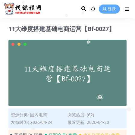
❅
❅
❅
登录
❅
❅
❅
❅
11大维度搭建基础电商运营【Bf-0027】
❅
❅
❅
资源分类:
国内电商
浏览热度: (62)
发布时间: 2026-04-24
最近更新: 2026-04-30
❅
普通用户:
69元
SVIP会员:
免费
永久SVIP会员:
免费