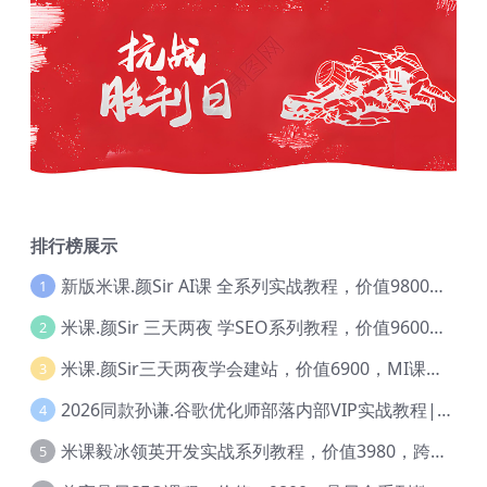
排行榜展示
新版米课.颜Sir AI课 全系列实战教程，价值9800，跨境首选！【Ag-0052】
1
米课.颜Sir 三天两夜 学SEO系列教程，价值9600元，跨境人都在学 【Ag-0056】
2
米课.颜Sir三天两夜学会建站，价值6900，MI课甄选课程 【Ag-0055】
3
2026同款孙谦.谷歌优化师部落内部VIP实战教程|价值4999元全网独家解码（官方报名版本）【@034】
4
米课毅冰领英开发实战系列教程，价值3980，跨境必选【Ag-0049】
5