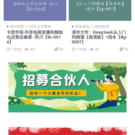
国内电商
抖音运营教程
其他课程
国内电商
卡思学苑·抖音电商直播间精细
清华大学：DeepSeek从入门
化运营必修课 -羽川【Bc-001
到精通【高清版】+指令【Bg-
4】
0097】
1 年前
491
89
1 年前
40
99