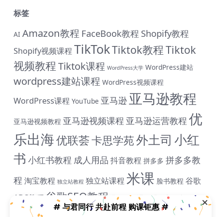
标签
Amazon教程
FaceBook教程
Shopify教程
AI
TikTok
Tiktok教程
Tiktok
Shopify视频课程
视频教程
Tiktok课程
WordPress建站
WordPress大学
wordpress建站课程
WordPress视频课程
亚马逊教程
亚马逊
WordPress课程
YouTube
优
亚马逊视频课程
亚马逊运营教程
亚马逊视频教程
乐出海
小红
外土司
优联荟
卡思学苑
书
小红书教程
成人用品
拼多多教
抖音教程
拼多多
# 与君同行 共赴前程 购课钜惠 #
米课
程
淘宝教程
独立站课程
谷歌
脸书教程
独立站教程
终身SVIP会员限时 1399 元（原价1999元）| 《外土司全
谷歌SEO教程
ADS教程
系列课程》共计17套打包价599元（原价799直降200元|
谷歌SEO课程
谷歌运用教程
跨
含近期解码新课） | 《米课全系列课程》打包价599元
雨课网
雷子教程
飞橙教育
阿里国际站
颜Sir
境B哥