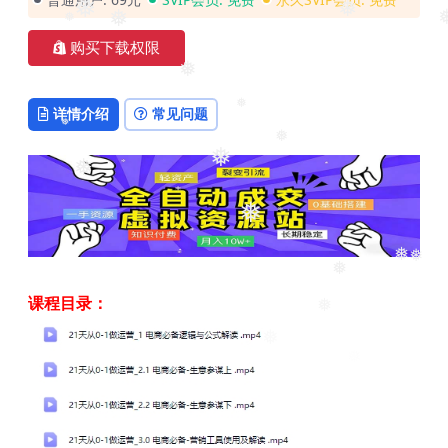
❅
❅
❅
❅
❅
❅
❅
购买下载权限
❅
详情介绍
常见问题
❅
❅
❅
❅
❅
❅
❅
❅
❅
课程目录：
❅