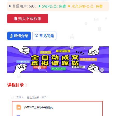
❅
❅
❅
❅
普通用户:
69元
SVIP会员:
免费
永久SVIP会员:
免费
❅
购买下载权限
❅
❅
❅
❅
详情介绍
常见问题
❅
❅
❅
❅
❅
❅
课程目录：