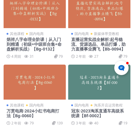
其他课程
国内电商
国内电商
新媒体带货教程
炳祥八字命理全阶课｜从入门
直播运营实战全解析:起号稳
到精通（初级+中级班合集+命
流、货源选品、单品打爆，助
盘解析实战）【Bg-0132】
力直播事业腾飞【Bb-0094】
4 周前
31
79
2 年前
27
79
其他课程
国内电商
国内电商
淘系开店运营教程
万贯电商·2024小红书电商打
冠东·2023淘系直通车高级系
法【Bg-0060】
统课【Bf-0002】
2 年前
79
139
3 年前
40
19