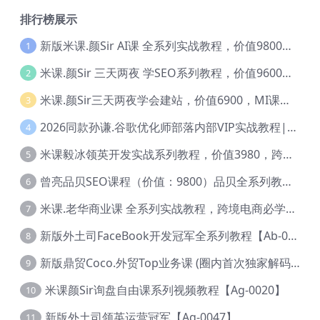
排行榜展示
新版米课.颜Sir AI课 全系列实战教程，价值9800，跨境首选！【Ag-0052】
1
米课.颜Sir 三天两夜 学SEO系列教程，价值9600元，跨境人都在学 【Ag-0056】
2
米课.颜Sir三天两夜学会建站，价值6900，MI课甄选课程 【Ag-0055】
3
2026同款孙谦.谷歌优化师部落内部VIP实战教程|价值4999元全网独家解码（官方报名版本）【@034】
4
米课毅冰领英开发实战系列教程，价值3980，跨境必选【Ag-0049】
5
曾亮品贝SEO课程（价值：9800）品贝全系列教程 【Ab-0022】
6
米课.老华商业课 全系列实战教程，跨境电商必学，价值16900元【Ag-0053】
7
新版外土司FaceBook开发冠军全系列教程【Ab-0021】
8
新版鼎贸Coco.外贸Top业务课 (圈内首次独家解码|460节课)【Ag-0091】
9
米课颜Sir询盘自由课系列视频教程【Ag-0020】
10
新版外土司领英运营冠军【Ag-0047】
11