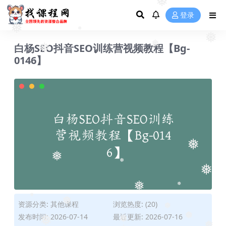
❅
登录
❅
❅
白杨SEO抖音SEO训练营视频教程【Bg-
❅
❅
0146】
❅
❅
❅
❅
❅
❅
资源分类:
其他课程
浏览热度: (20)
❅
❅
发布时间: 2026-07-14
最近更新: 2026-07-16
❅