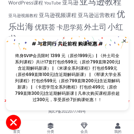
亚马逊教程
亚马逊
WordPress课程
YouTube
优
亚马逊视频课程
亚马逊运营教程
亚马逊视频教程
乐出海
小红
外土司
优联荟
卡思学苑
书
小红书教程
成人用品
拼多多教
抖音教程
拼多多
米课
程
淘宝教程
独立站课程
谷歌
脸书教程
独立站教程
谷歌SEO教程
ADS教程
谷歌SEO课程
谷歌运用教程
跨
雨课网
雷子教程
飞橙教育
# 与君同行 共赴前程 购课钜惠 #
阿里国际站
颜Sir
境B哥
终身SVIP会员限时 1399 元（原价1999元）| 《外土司全系
列课程》共计17套打包价599元（原价799直降200元|含近
Copyright © 2023
找课程网
- All rights reserved
期解码新课） | 《米课全系列课程》打包价599元（原价
本站支持课程资源互换，优质课程资源互换请联系微信在线客服：zkcw598 (备
699直降100元|含近期解码新课） | 《帮课大学全系列课
注：课程互换)
程》打包价599元（原价799直降200元|含近期解码新课）
闽ICP备2022077749号
| 《卡思学范全系列教程》打包价499元（原价799直降
300元|含近期解码新课 | 凡单次购买课程原价超过300元，
享受原价7折购课钜惠！！