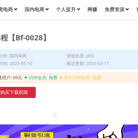
❅
❅
❅
境电商
国内电商
个人提升
网赚
免费资源
❅
Bf-0028】
分类:
国内电商
浏览热度: (65)
❅
间: 2025-05-10
最近更新: 2025-05-11
通用户:
69元
SVIP会员:
免费
永久SVIP会员:
免费
购买下载权限
❅