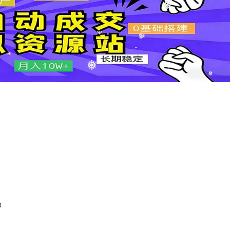
❅
❅
❅
❅