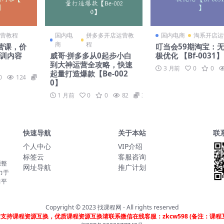
营教程
国内电
拼多多开店运营教
国内电商
淘系开店运
商
程
营课，价
叮当会59期淘宝：
培训内容
威哥·拼多多从0起步小白
极优化 【Bf-0031】
到大神运营全攻略，快速
3 月前
0
0
起量打造爆款【Be-002
0
124
169
0】
1 月前
0
0
82
39
快速导航
关于本站
联
个人中心
VIP介绍
标签云
客服咨询
源整
网址导航
推广计划
力于
习平
Copyright © 2023
找课程网
- All rights reserved
支持课程资源互换，优质课程资源互换请联系微信在线客服：zkcw598 (备注：课程