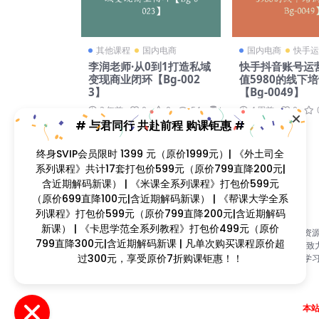
其他课程
国内电商
国内电商
快手运
李润老师·从0到1打造私域
快手抖音账号运
变现商业闭环【Bg-002
值5980的线下
3】
【Bg-0049】
2 年前
0
0
54
89
4 周前
0
# 与君同行 共赴前程 购课钜惠 #
终身SVIP会员限时 1399 元（原价1999元）| 《外土司全
系列课程》共计17套打包价599元（原价799直降200元|
含近期解码新课） | 《米课全系列课程》打包价599元
（原价699直降100元|含近期解码新课） | 《帮课大学全系
列课程》打包价599元（原价799直降200元|含近期解码
新课） | 《卡思学范全系列教程》打包价499元（原价
找课程网（www.zhaokecheng.vip）是国内首家视频课程资
799直降300元|含近期解码新课 | 凡单次购买课程原价超
合平台，自2015年开设以来，历经九年风雨历程；本站长期致
过300元，享受原价7折购课钜惠！！
为广大的学习爱好者提供优质的视频课程资源，打造一站式学
台！
本站