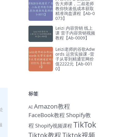
告大师课，二叔老师
教你快速低成本获取
精准询盘课程【Ab-0
073】
Leizi 内容营销 线上
课 雷子内容营销视频
教程【Ab-0009】
Leizi老师的谷歌Adw
ords 运营实操课 -雷
子从零到精通官网价
值2222元【Ab-001
0】
标签
Amazon教程
AI
处
FaceBook教程
Shopify教
TikTok
程
服
Shopify视频课程
Tiktok教程
Tiktok视频