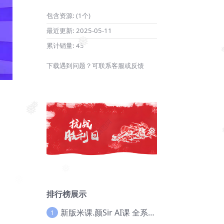
包含资源:
(1个)
最近更新:
2025-05-11
累计销量:
45
❅
❅
下载遇到问题？可联系客服或反馈
❅
❅
❅
❅
排行榜展示
新版米课.颜Sir AI课 全系列实战教程，价值9800，跨境首选！【Ag-0052】
1