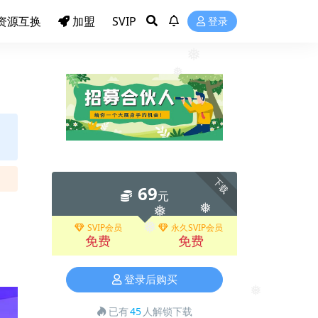
资源互换
加盟
SVIP
登录
❅
❅
下载
69
元
❅
SVIP会员
永久SVIP会员
免费
免费
❅
❅
登录后购买
❅
已有
45
人解锁下载