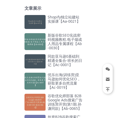
文章展示
Shopify独立站建站
实操课【Aa-0021】
新版谷歌SEO实战密
码视频教程.电子烟成
人用品专属课程【Ab
-0030】
同款亚马逊0基础到
精通全集合-班长的日
记【Ac-0001】
优乐出海(训练营)亚
马逊如何优化SEO，
获取更多自然流量
【Ac-0019】
谷歌优化师部落 B2B
Google Ads搜索广告
训练营开营(第1期.孙
谦同款)【Ab-0065】
外资B2B谷歌搜索广