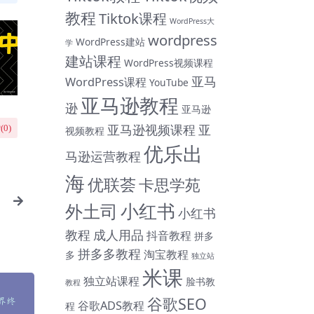
教程
Tiktok课程
WordPress大
wordpress
WordPress建站
学
建站课程
WordPress视频课程
亚马
WordPress课程
YouTube
亚马逊教程
逊
亚马逊
亚马逊视频课程
亚
(
0
)
视频教程
优乐出
马逊运营教程
海
优联荟
卡思学苑
小红书
外土司
小红书
教程
成人用品
抖音教程
拼多
拼多多教程
淘宝教程
多
独立站
米课
独立站课程
脸书教
教程
谷歌SEO
谷歌ADS教程
程