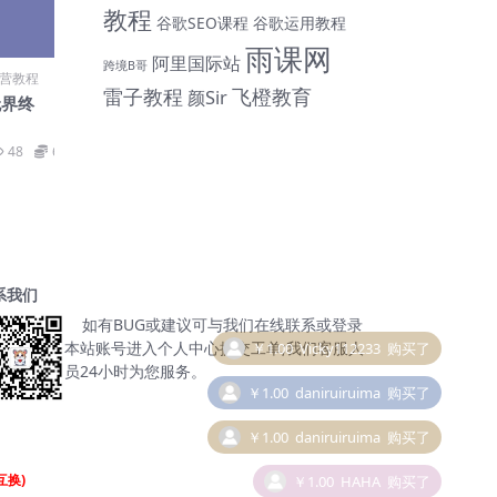
教程
谷歌SEO课程
谷歌运用教程
雨课网
阿里国际站
跨境B哥
营教程
雷子教程
飞橙教育
颜Sir
无界终
48
69
系我们
如有BUG或建议可与我们在线联系或登录
本站账号进入个人中心提交工单;我们客服人
￥1.00
daniruiruima
购买了
员24小时为您服务。
￥1.00
daniruiruima
购买了
￥1.00
HAHA
购买了
互换)
￥1.00
HAHA
购买了