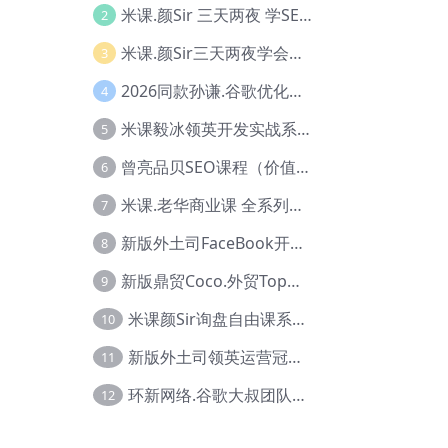
米课.颜Sir 三天两夜 学SEO系列教程，价值9600元，跨境人都在学 【Ag-0056】
2
米课.颜Sir三天两夜学会建站，价值6900，MI课甄选课程 【Ag-0055】
3
2026同款孙谦.谷歌优化师部落内部VIP实战教程|价值4999元全网独家解码（官方报名版本）【@034】
4
米课毅冰领英开发实战系列教程，价值3980，跨境必选【Ag-0049】
5
曾亮品贝SEO课程（价值：9800）品贝全系列教程 【Ab-0022】
6
米课.老华商业课 全系列实战教程，跨境电商必学，价值16900元【Ag-0053】
7
新版外土司FaceBook开发冠军全系列教程【Ab-0021】
8
新版鼎贸Coco.外贸Top业务课 (圈内首次独家解码|460节课)【Ag-0091】
9
米课颜Sir询盘自由课系列视频教程【Ag-0020】
10
新版外土司领英运营冠军【Ag-0047】
11
环新网络.谷歌大叔团队谷歌SEO实战教程【Ab-0024】
12