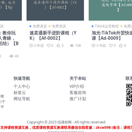
源
免费课源
免费资源
Tiktok运营教程
免费
：教你玩
速卖通新手进阶课程（Y
旭光·TikTok外贸
人青睐，
K）【Af-0002】
课【Ad-0009】
完结）【B
3 年前
0
0
108
3 年前
0
0
0
49
快速导航
关于本站
联
个人中心
VIP介绍
标签云
客服咨询
源整
网址导航
推广计划
力于
习平
Copyright © 2023
找课程网
- All rights reserved
支持课程资源互换，优质课程资源互换请联系微信在线客服：zkcw598 (备注：课程