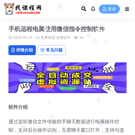
❅
❅
登录
❅
❅
手机远程电脑使用微信指令控制软件
❅
❅
❅
2026-04-25
免费资源
免费软件
36
❅
❅
❅
❅
详情介绍
常见问题
❅
❅
软件介绍
❅
通过监听微信文件传输助手聊天数据进行电脑操作控
❅
制，支持后台操作识别，无需聊天窗口打开，支持勾选
❅
❅
❅