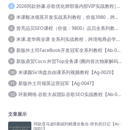
2026同款孙谦.谷歌优化师部落内部VIP实战教程|价值4999元全网独家解码（官方报名版本）【@034】
4
米课毅冰领英开发实战系列教程，价值3980，跨境必选【Ag-0049】
5
曾亮品贝SEO课程（价值：9800）品贝全系列教程 【Ab-0022】
6
米课.老华商业课 全系列实战教程，跨境电商必学，价值16900元【Ag-0053】
7
新版外土司FaceBook开发冠军全系列教程【Ab-0021】
8
新版鼎贸Coco.外贸Top业务课 (圈内首次独家解码|460节课)【Ag-0091】
9
米课颜Sir询盘自由课系列视频教程【Ag-0020】
10
新版外土司领英运营冠军【Ag-0047】
11
环新网络.谷歌大叔团队谷歌SEO实战教程【Ab-0024】
12
文章展示
同款亚马逊0基础到精通全集合-班长的日记【Ac-
0001】