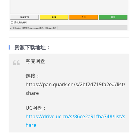
资源下载地址：
夸克网盘
链接：
https://pan.quark.cn/s/2bf2d719fa2e#/list/
share
UC网盘：
https://drive.uc.cn/s/86ce2a91fba74#/list/s
hare