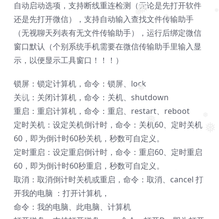
自动启动选项，支持断线重连检测（无论是先打开软件
❅
还是先打开微信），支持自动输入查找文件传输助手
❅
❅
❅
（无视聊天列表有无文件传输助手），运行后绑定微信
❅
窗口默认（个别系统手机需要在微信传输助手里输入显
示，以便显示工具窗口！！！）
锁屏：锁定计算机，命令：锁屏、lock
❅
关机：关闭计算机，命令：关机、shutdown
❅
重启：重启计算机，命令：重启、restart、reboot
定时关机：设定关机倒计时，命令：关机
60
、定时关机
❅
❅
❅
60
，即为倒计时
60
秒关机，秒数可自定义。
定时重启：设定重启倒计时，命令：重启
60
、定时重启
60
，即为倒计时
60
秒重启，秒数可自定义。
取消：取消倒计时关机或重启，命令：取消、cancel 打
开我的电脑 ：打开计算机，
命令：我的电脑、此电脑、计算机