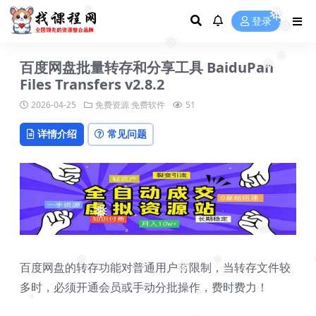
❅
登录
❅
❅
❅
百度网盘批量转存和分享工具 BaiduPan
❅
❅
Files Transfers v2.8.2
2026-04-25
免费资源
免费软件
51
详情介绍
常见问题
❅
百度网盘的转存功能对普通用户有限制，当转存文件较
❅
❅
❅
❅
多时，必须开通会员或手动分批操作，费时费力！
❅
❅