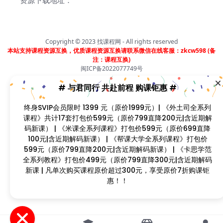
列课程》共计17套打包价599元（原价799直降200元|含
近期解码新课） | 《米课全系列课程》打包价599元（原价
699直降100元|含近期解码新课） | 《帮课大学全系列课
程》打包价599元（原价799直降200元|含近期解码新
Copyright © 2023
找课程网
- All rights reserved
本站支持课程资源互换，优质课程资源互换请联系微信在线客服：zkcw598 (备
课） | 《卡思学范全系列教程》打包价499元（原价799直
注：课程互换)
降300元|含近期解码新课 | 凡单次购买课程原价超过300
闽ICP备2022077749号
元，享受原价7折购课钜惠！！
首页
分类
会员
我的