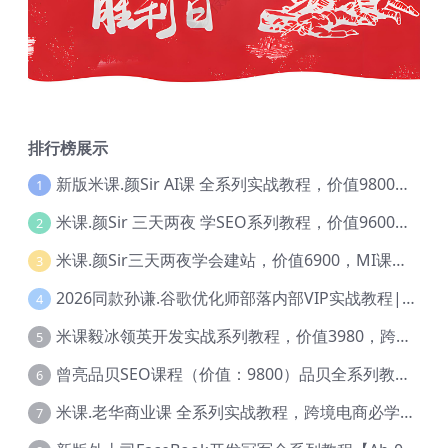
排行榜展示
新版米课.颜Sir AI课 全系列实战教程，价值9800，跨境首选！【Ag-0052】
1
米课.颜Sir 三天两夜 学SEO系列教程，价值9600元，跨境人都在学 【Ag-0056】
2
米课.颜Sir三天两夜学会建站，价值6900，MI课甄选课程 【Ag-0055】
3
2026同款孙谦.谷歌优化师部落内部VIP实战教程|价值4999元全网独家解码（官方报名版本）【@034】
4
米课毅冰领英开发实战系列教程，价值3980，跨境必选【Ag-0049】
5
曾亮品贝SEO课程（价值：9800）品贝全系列教程 【Ab-0022】
6
米课.老华商业课 全系列实战教程，跨境电商必学，价值16900元【Ag-0053】
7