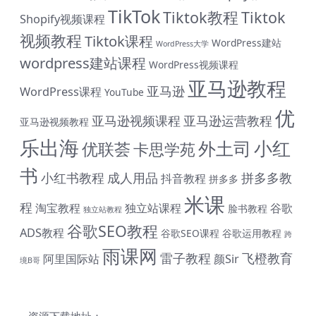
TikTok
Tiktok教程
Tiktok
Shopify视频课程
视频教程
Tiktok课程
WordPress建站
WordPress大学
wordpress建站课程
WordPress视频课程
亚马逊教程
亚马逊
WordPress课程
YouTube
优
亚马逊视频课程
亚马逊运营教程
亚马逊视频教程
乐出海
小红
外土司
优联荟
卡思学苑
书
小红书教程
成人用品
拼多多教
抖音教程
拼多多
米课
程
淘宝教程
独立站课程
谷歌
脸书教程
独立站教程
谷歌SEO教程
ADS教程
谷歌SEO课程
谷歌运用教程
跨
雨课网
雷子教程
飞橙教育
阿里国际站
颜Sir
境B哥
# 与君同行 共赴前程 购课钜惠 #
终身SVIP会员限时 1399 元（原价1999元）| 《外土司全系
资源下载地址：