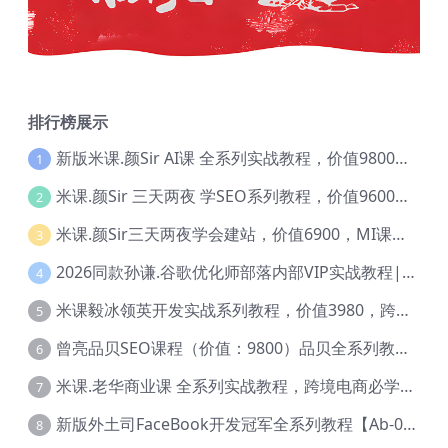
排行榜展示
新版米课.颜Sir AI课 全系列实战教程，价值9800，跨境首选！【Ag-0052】
1
米课.颜Sir 三天两夜 学SEO系列教程，价值9600元，跨境人都在学 【Ag-0056】
2
米课.颜Sir三天两夜学会建站，价值6900，MI课甄选课程 【Ag-0055】
3
2026同款孙谦.谷歌优化师部落内部VIP实战教程|价值4999元全网独家解码（官方报名版本）【@034】
4
米课毅冰领英开发实战系列教程，价值3980，跨境必选【Ag-0049】
5
曾亮品贝SEO课程（价值：9800）品贝全系列教程 【Ab-0022】
6
米课.老华商业课 全系列实战教程，跨境电商必学，价值16900元【Ag-0053】
7
新版外土司FaceBook开发冠军全系列教程【Ab-0021】
8