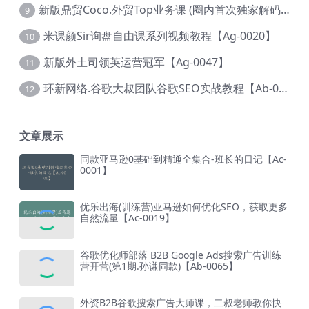
新版鼎贸Coco.外贸Top业务课 (圈内首次独家解码|460节课)【Ag-0091】
9
米课颜Sir询盘自由课系列视频教程【Ag-0020】
10
新版外土司领英运营冠军【Ag-0047】
11
环新网络.谷歌大叔团队谷歌SEO实战教程【Ab-0024】
12
文章展示
同款亚马逊0基础到精通全集合-班长的日记【Ac-
0001】
优乐出海(训练营)亚马逊如何优化SEO，获取更多
自然流量【Ac-0019】
谷歌优化师部落 B2B Google Ads搜索广告训练
营开营(第1期.孙谦同款)【Ab-0065】
外资B2B谷歌搜索广告大师课，二叔老师教你快