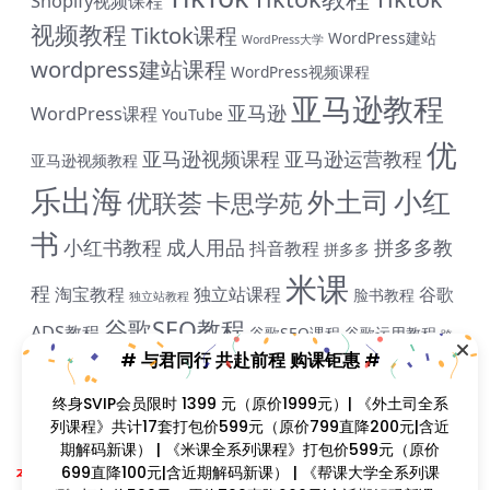
Shopify视频课程
视频教程
Tiktok课程
WordPress建站
WordPress大学
wordpress建站课程
WordPress视频课程
亚马逊教程
亚马逊
WordPress课程
YouTube
优
亚马逊视频课程
亚马逊运营教程
亚马逊视频教程
乐出海
小红
外土司
优联荟
卡思学苑
书
小红书教程
成人用品
拼多多教
抖音教程
拼多多
米课
程
淘宝教程
独立站课程
谷歌
脸书教程
独立站教程
谷歌SEO教程
ADS教程
谷歌SEO课程
谷歌运用教程
跨
# 与君同行 共赴前程 购课钜惠 #
雨课网
雷子教程
飞橙教育
阿里国际站
颜Sir
境B哥
终身SVIP会员限时 1399 元（原价1999元）| 《外土司全系
列课程》共计17套打包价599元（原价799直降200元|含近
期解码新课） | 《米课全系列课程》打包价599元（原价
Copyright © 2023
找课程网
- All rights reserved
699直降100元|含近期解码新课） | 《帮课大学全系列课
本站支持课程资源互换，优质课程资源互换请联系微信在线客服：zkcw598 (备