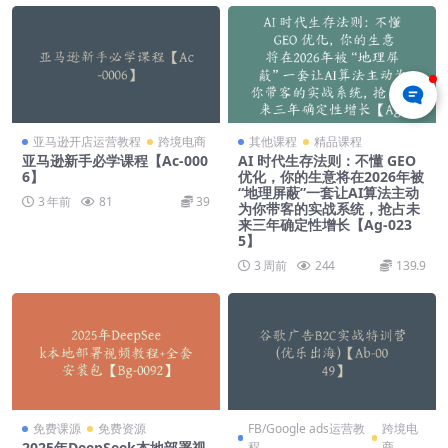
亚马逊开店运营教程
跨境电商
其他课程
精品课程
亚马逊新手必学课程【Ac-000
AI 时代生存法则：不懂 GEO
6】
优化，你的生意将在2026年被
“地理屏蔽”一套让AI算法主动
3 年前
81
39
为你带客的实战系统，抢占未
来三年确定性增长【Ag-023
5】
3 周前
244
139.9
免费课源
免费资源
FB/Google ads运营教
跨境电
2025年DeepSeek本地部署视
程
商