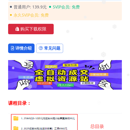
❅
普通用户:
139.9元
SVIP会员:
免费
❅
永久SVIP会员:
免费
❅
购买下载权限
❅
❅
❅
详情介绍
常见问题
❅
❅
❅
❅
❅
❅
课程目录：