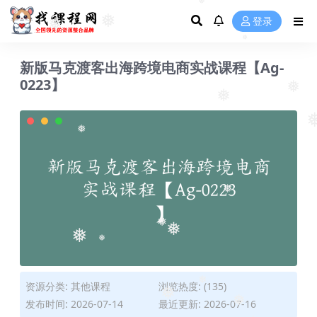
❅
❅
登录
❅
❅
❅
❅
新版马克渡客出海跨境电商实战课程【Ag-
0223】
❅
❅
❅
❅
❅
❅
❅
❅
资源分类:
其他课程
浏览热度: (135)
❅
❅
发布时间: 2026-07-14
最近更新: 2026-07-16