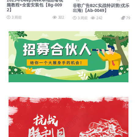
频教程+全套安装包【Bg-009
谷歌广告B2C实战特训营(优乐
2】
出海)【Ab-0049】
3 周前
302
3 周前
242
79