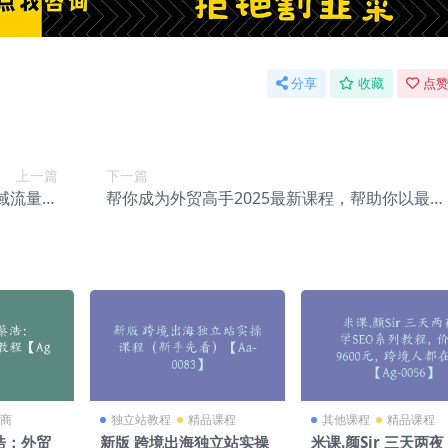
分享
收藏
点赞
上一篇
下一篇
域流量池
帮你成为外贸高手2025最新课程，帮助你以最快
0231】
的效率，最稳的方法进行外贸创业【Ag-0233】
商
独立站教程
精品课程
其他课程
精品课程
蔡浩：外贸
新版 跨境出海独立站实操
米课.颜Sir 三天两夜