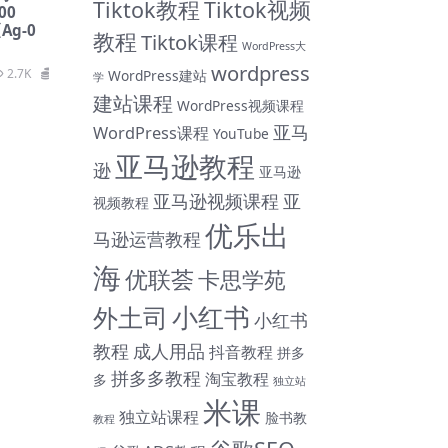
Tiktok教程
Tiktok视频
00
g-0
教程
Tiktok课程
WordPress大
wordpress
2.7K
169
WordPress建站
学
建站课程
WordPress视频课程
亚马
WordPress课程
YouTube
亚马逊教程
逊
亚马逊
亚马逊视频课程
亚
视频教程
优乐出
马逊运营教程
海
优联荟
卡思学苑
小红书
外土司
小红书
教程
成人用品
抖音教程
拼多
拼多多教程
淘宝教程
多
独立站
米课
独立站课程
脸书教
教程