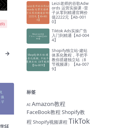
Leizi老师的谷歌Adw
ords 运营实操课 -雷
子从零到精通官网价
值2222元【Ab-001
0】
(
0
)
Tiktok Ads实操广告
入门到精通【Ad-004
4】
Shopify独立站-建站
体系化教程，手把手
教你搭建独立站（8
节视频课）【Aa-007
9】
标签
Amazon教程
AI
FaceBook教程
Shopify教
TikTok
程
Shopify视频课程
 学SE