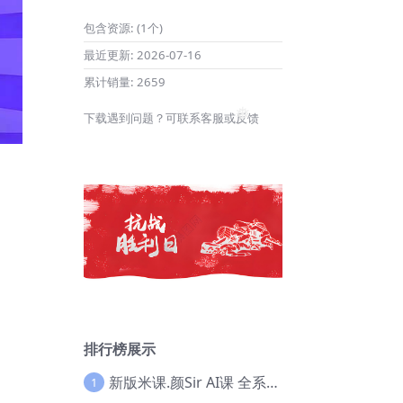
❅
包含资源:
(1个)
最近更新:
2026-07-16
累计销量:
2659
下载遇到问题？可联系客服或反馈
❅
排行榜展示
新版米课.颜Sir AI课 全系列实战教程，价值9800，跨境首选！【Ag-0052】
1