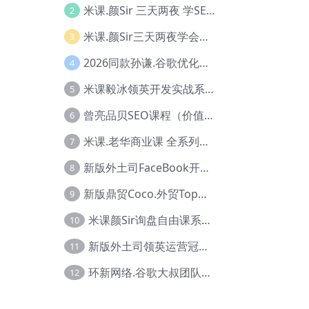
米课.颜Sir 三天两夜 学SEO系列教程，价值9600元，跨境人都在学 【Ag-0056】
2
米课.颜Sir三天两夜学会建站，价值6900，MI课甄选课程 【Ag-0055】
3
2026同款孙谦.谷歌优化师部落内部VIP实战教程|价值4999元全网独家解码（官方报名版本）【@034】
4
米课毅冰领英开发实战系列教程，价值3980，跨境必选【Ag-0049】
5
曾亮品贝SEO课程（价值：9800）品贝全系列教程 【Ab-0022】
6
米课.老华商业课 全系列实战教程，跨境电商必学，价值16900元【Ag-0053】
7
新版外土司FaceBook开发冠军全系列教程【Ab-0021】
8
新版鼎贸Coco.外贸Top业务课 (圈内首次独家解码|460节课)【Ag-0091】
9
米课颜Sir询盘自由课系列视频教程【Ag-0020】
10
新版外土司领英运营冠军【Ag-0047】
11
环新网络.谷歌大叔团队谷歌SEO实战教程【Ab-0024】
12