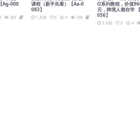
g-000
课程（新手先看）【Aa-0
O系列教程，价值96
083】
元，跨境人都在学 【A
056】
3
361
139
1 月前
0
0
138
139.9
5 月前
0
4