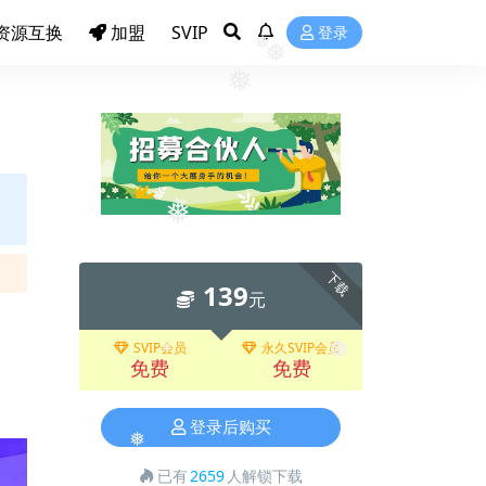
资源互换
加盟
SVIP
登录
❅
❅
❅
❅
下载
139
元
SVIP会员
永久SVIP会员
免费
免费
❅
❅
登录后购买
已有
2659
人解锁下载