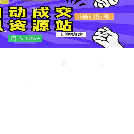
❅
❅
❅
❅