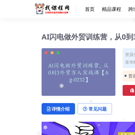
首页
精品课程
跨
❅
AI闪电做外贸训练营，从0到3
资源
发布时
普
❅
详情介绍
常见问题
❅
❅