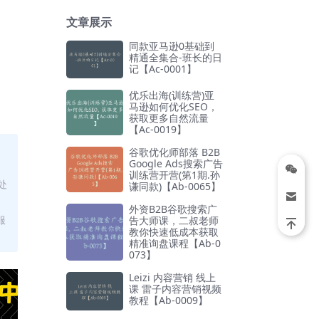
文章展示
同款亚马逊0基础到
精通全集合-班长的日
记【Ac-0001】
优乐出海(训练营)亚
马逊如何优化SEO，
获取更多自然流量
【Ac-0019】
谷歌优化师部落 B2B
Google Ads搜索广告
训练营开营(第1期.孙
处
谦同款)【Ab-0065】
外资B2B谷歌搜索广
服
告大师课，二叔老师
教你快速低成本获取
精准询盘课程【Ab-0
073】
Leizi 内容营销 线上
课 雷子内容营销视频
教程【Ab-0009】