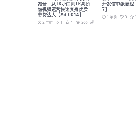
跑营，从TK小白到TK高阶
开发信中级教程【A
短视频运营快速变身优质
7】
带货达人【Ad-0014】
1 年前
0
2 年前
1
1
260
169