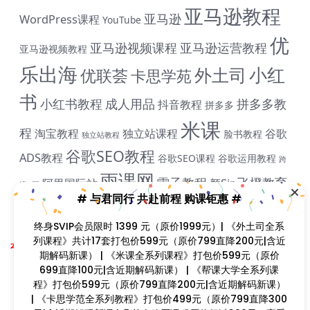
亚马逊教程
亚马逊
WordPress课程
YouTube
优
亚马逊视频课程
亚马逊运营教程
亚马逊视频教程
乐出海
小红
外土司
优联荟
卡思学苑
书
小红书教程
成人用品
拼多多教
抖音教程
拼多多
# 与君同行 共赴前程 购课钜惠 #
米课
程
淘宝教程
独立站课程
谷歌
脸书教程
独立站教程
终身SVIP会员限时 1399 元（原价1999元）| 《外土司全
谷歌SEO教程
系列课程》共计17套打包价599元（原价799直降200元|
ADS教程
谷歌SEO课程
谷歌运用教程
跨
含近期解码新课） | 《米课全系列课程》打包价599元
雨课网
雷子教程
飞橙教育
阿里国际站
颜Sir
（原价699直降100元|含近期解码新课） | 《帮课大学全系
境B哥
列课程》打包价599元（原价799直降200元|含近期解码
新课） | 《卡思学范全系列教程》打包价499元（原价
799直降300元|含近期解码新课 | 凡单次购买课程原价超
Copyright © 2023
找课程网
- All rights reserved
过300元，享受原价7折购课钜惠！！
本站支持课程资源互换，优质课程资源互换请联系微信在线客服：zkcw598 (备
注：课程互换)
闽ICP备2022077749号