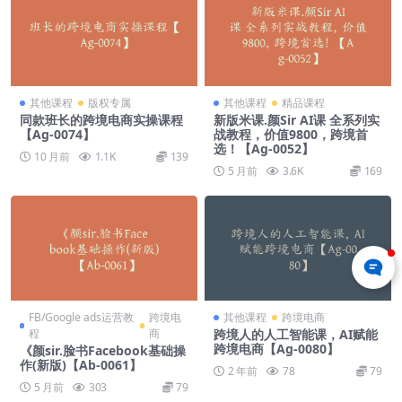
其他课程
版权专属
其他课程
精品课程
同款班长的跨境电商实操课程
新版米课.颜Sir AI课 全系列实
【Ag-0074】
战教程，价值9800，跨境首
选！【Ag-0052】
10 月前
1.1K
139
5 月前
3.6K
169
FB/Google ads运营教
跨境电
其他课程
跨境电商
程
商
跨境人的人工智能课，AI赋能
跨境电商【Ag-0080】
《颜sir.脸书Facebook基础操
作(新版)【Ab-0061】
2 年前
78
79
5 月前
303
79