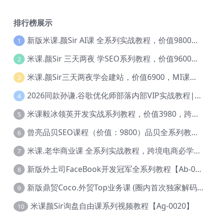
排行榜展示
新版米课.颜Sir AI课 全系列实战教程，价值9800，跨境首选！【Ag-0052】
1
米课.颜Sir 三天两夜 学SEO系列教程，价值9600元，跨境人都在学 【Ag-0056】
2
米课.颜Sir三天两夜学会建站，价值6900，MI课甄选课程 【Ag-0055】
3
2026同款孙谦.谷歌优化师部落内部VIP实战教程|价值4999元全网独家解码（官方报名版本）【@034】
4
米课毅冰领英开发实战系列教程，价值3980，跨境必选【Ag-0049】
5
曾亮品贝SEO课程（价值：9800）品贝全系列教程 【Ab-0022】
6
米课.老华商业课 全系列实战教程，跨境电商必学，价值16900元【Ag-0053】
7
新版外土司FaceBook开发冠军全系列教程【Ab-0021】
8
新版鼎贸Coco.外贸Top业务课 (圈内首次独家解码|460节课)【Ag-0091】
9
米课颜Sir询盘自由课系列视频教程【Ag-0020】
10