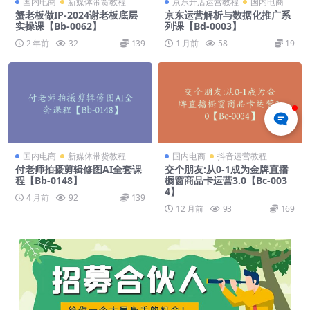
国内电商
新媒体带货教程
京东开店运营教程
国内电商
蟹老板做IP-2024谢老板底层
京东运营解析与数据化推广系
实操课【Bb-0062】
列课【Bd-0003】
2 年前
32
139
1 月前
58
19
国内电商
新媒体带货教程
国内电商
抖音运营教程
付老师拍摄剪辑修图AI全套课
交个朋友:从0-1成为金牌直播
程【Bb-0148】
橱窗商品卡运营3.0【Bc-003
4】
4 月前
92
139
12 月前
93
169