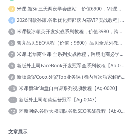
米课.颜Sir三天两夜学会建站，价值6900，MI课甄选课程 【Ag-0055】
3
2026同款孙谦.谷歌优化师部落内部VIP实战教程|价值4999元全网独家解码（官方报名版本）【@034】
4
米课毅冰领英开发实战系列教程，价值3980，跨境必选【Ag-0049】
5
曾亮品贝SEO课程（价值：9800）品贝全系列教程 【Ab-0022】
6
米课.老华商业课 全系列实战教程，跨境电商必学，价值16900元【Ag-0053】
7
新版外土司FaceBook开发冠军全系列教程【Ab-0021】
8
新版鼎贸Coco.外贸Top业务课 (圈内首次独家解码|460节课)【Ag-0091】
9
米课颜Sir询盘自由课系列视频教程【Ag-0020】
10
新版外土司领英运营冠军【Ag-0047】
11
环新网络.谷歌大叔团队谷歌SEO实战教程【Ab-0024】
12
文章展示