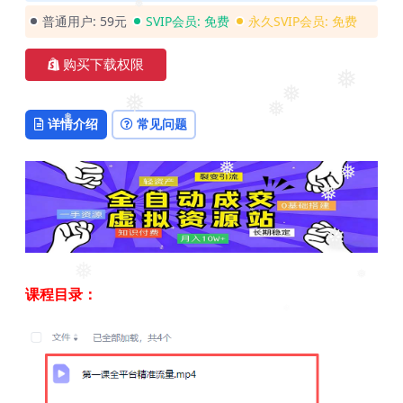
❅
❅
普通用户:
59元
SVIP会员:
免费
永久SVIP会员:
免费
购买下载权限
❅
❅
❅
❅
详情介绍
常见问题
❅
❅
❅
❅
❅
❅
❅
课程目录：