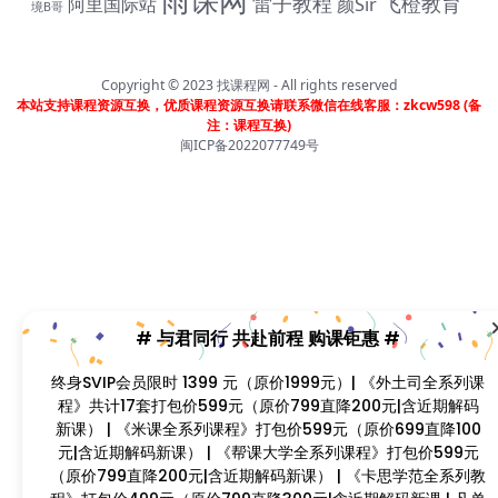
雷子教程
飞橙教育
阿里国际站
颜Sir
境B哥
Copyright © 2023
找课程网
- All rights reserved
本站支持课程资源互换，优质课程资源互换请联系微信在线客服：zkcw598 (备
注：课程互换)
闽ICP备2022077749号
# 与君同行 共赴前程 购课钜惠 #
终身SVIP会员限时 1399 元（原价1999元）| 《外土司全系列
课程》共计17套打包价599元（原价799直降200元|含近期解
码新课） | 《米课全系列课程》打包价599元（原价699直降
100元|含近期解码新课） | 《帮课大学全系列课程》打包价
599元（原价799直降200元|含近期解码新课） | 《卡思学范
全系列教程》打包价499元（原价799直降300元|含近期解码
新课 | 凡单次购买课程原价超过300元，享受原价7折购课钜
惠！！