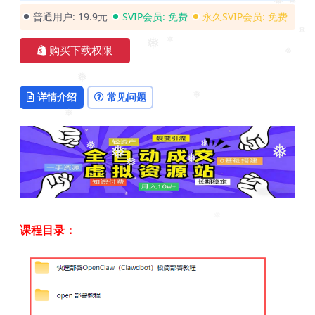
❅
❅
❅
普通用户:
19.9元
SVIP会员:
免费
永久SVIP会员:
免费
❅
❅
❅
购买下载权限
❅
❅
详情介绍
常见问题
❅
❅
❅
❅
❅
❅
❅
❅
❅
课程目录：