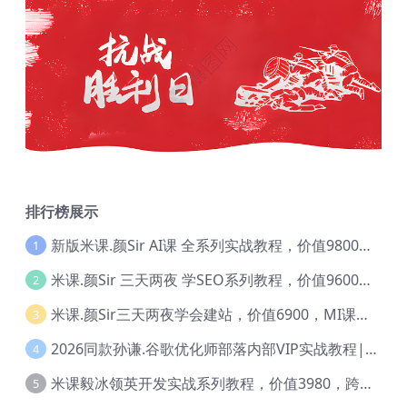
排行榜展示
新版米课.颜Sir AI课 全系列实战教程，价值9800，跨境首选！【Ag-0052】
1
米课.颜Sir 三天两夜 学SEO系列教程，价值9600元，跨境人都在学 【Ag-0056】
2
米课.颜Sir三天两夜学会建站，价值6900，MI课甄选课程 【Ag-0055】
3
2026同款孙谦.谷歌优化师部落内部VIP实战教程|价值4999元全网独家解码（官方报名版本）【@034】
4
米课毅冰领英开发实战系列教程，价值3980，跨境必选【Ag-0049】
5