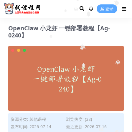
❅
❅
❅
登录
❅
❅
❅
OpenClaw 小龙虾 一键部署教程【Ag-
0240】
❅
❅
❅
❅
❅
资源分类:
其他课程
浏览热度: (38)
❅
发布时间: 2026-07-14
最近更新: 2026-07-16