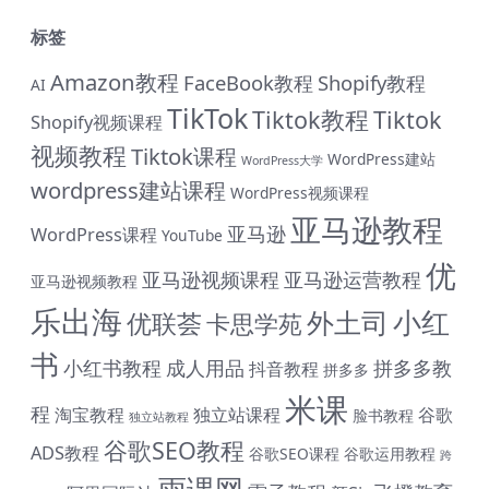
标签
Amazon教程
FaceBook教程
Shopify教程
AI
TikTok
Tiktok教程
Tiktok
Shopify视频课程
视频教程
Tiktok课程
WordPress建站
WordPress大学
wordpress建站课程
WordPress视频课程
亚马逊教程
亚马逊
WordPress课程
YouTube
优
亚马逊视频课程
亚马逊运营教程
亚马逊视频教程
乐出海
小红
外土司
优联荟
卡思学苑
书
小红书教程
成人用品
拼多多教
抖音教程
拼多多
米课
程
淘宝教程
独立站课程
谷歌
脸书教程
独立站教程
谷歌SEO教程
ADS教程
谷歌SEO课程
谷歌运用教程
跨
雨课网