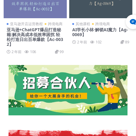
亚马逊开店运营教程
跨境电商
其他课程
跨境电商
亚马逊+ChatGPT爆品打造秘
AI学长小林·解锁AI魔力【Ag-
籍:解决高成本低效率困扰 轻
0069】
松打造日出百单爆款【Ac-003
2 年前
102
89
2】
2 年前
106
99