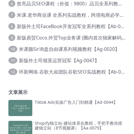
曾亮品贝SEO课程（价值：9800）品贝全系列教程 【Ab-0022】
6
米课.老华商业课 全系列实战教程，跨境电商必学，价值16900元【Ag-0053】
7
新版外土司FaceBook开发冠军全系列教程【Ab-0021】
8
新版鼎贸Coco.外贸Top业务课 (圈内首次独家解码|460节课)【Ag-0091】
9
米课颜Sir询盘自由课系列视频教程【Ag-0020】
10
新版外土司领英运营冠军【Ag-0047】
11
环新网络.谷歌大叔团队谷歌SEO实战教程【Ab-0024】
12
文章展示
Tiktok Ads实操广告入门到精通【Ad-0044】
Shopify独立站-建站体系化教程，手把手教你搭
建独立站（8节视频课）【Aa-0079】