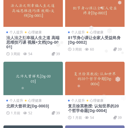
❅
❅
❅
❅
个人提升
心理健康
个人提升
心理健康
法人法之别幸福人生之道 高端
81节身心课让全家人受益终身
❅
思维技巧课 视频+文档[Dg-00
[Dg-0002]
❅
❅
01]
3 周前
60
39
3 周前
54
39
❅
❅
❅
❅
❅
❅
❅
个人提升
心理健康
个人提升
心理健康
❅
北师大曾祥龙[Dg-0003]
复旦徐英教授: 认知世界的20
个哲学命题[Dg-0004]
1 月前
52
39
1 月前
54
39