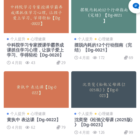
个人提升
心理健康
个人提升
心理健康
中科院学习专家授课学霸养成
摆脱内耗的12个行动指南（完
课抓住学习心理，让孩子爱上
结）【Dg-0021】
学习、学得轻松【Dg-0020】
4 月前
172
69
4 月前
43
29
个人提升
心理健康
个人提升
心理健康
黄执中 表达课【Dg-0022】
沈奕斐《松弛父母课 (2025版)
》【Dg-0023】
4 月前
62
79
4 月前
126
99