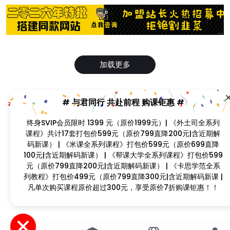
# 与君同行 共赴前程 购课钜惠 #
加载更多
终身SVIP会员限时 1399 元（原价1999元）| 《外土司全系列
Copyright © 2023
找课程网
- All rights reserved
课程》共计17套打包价599元（原价799直降200元|含近期解
本站支持课程资源互换，优质课程资源互换请联系微信在线客服：zkcw598 (备
码新课） | 《米课全系列课程》打包价599元（原价699直降
注：课程互换)
100元|含近期解码新课） | 《帮课大学全系列课程》打包价
闽ICP备2022077749号
599元（原价799直降200元|含近期解码新课） | 《卡思学范
全系列教程》打包价499元（原价799直降300元|含近期解码
新课 | 凡单次购买课程原价超过300元，享受原价7折购课钜
惠！！
首页
分类
会员
我的