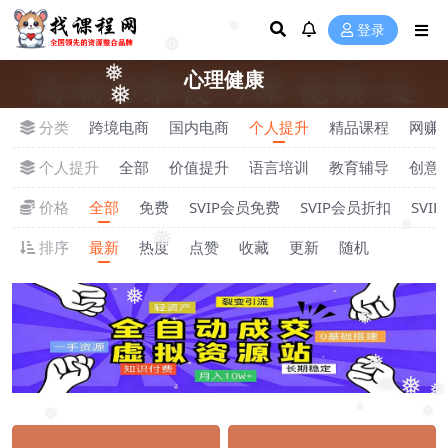
登录
❅
❅
❅
心理健康
❅
分类
跨境电商
国内电商
个人提升
精品课程
网赚
个人提升
全部
价值提升
语言培训
教育辅导
创意
价格
全部
免费
SVIP会员免费
SVIP会员折扣
SVI
❅
❅
排序
最新
热度
点赞
收藏
更新
随机
❅
❅
❅
❅
❅
❅
❅
❅