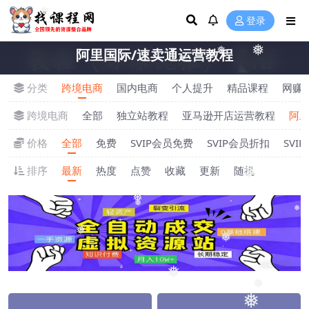
❅
登录
阿里国际/速卖通运营教程
❅
❅
❅
分类
跨境电商
国内电商
个人提升
精品课程
网赚
跨境电商
全部
独立站教程
亚马逊开店运营教程
阿里
价格
全部
免费
SVIP会员免费
SVIP会员折扣
SVI
排序
最新
热度
点赞
收藏
更新
随机
❅
❅
❅
❅
❅
❅
❅
❅