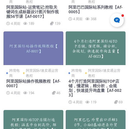
商
教程
商
教程
阿里国际站-运营笔记:控取关
阿里巴巴国际站系列教程【Af-
键词生成标题设计图片制作视
0005】
频56节课【Af-0017】
4 周前
368
69
4 周前
189
139
跨境电
阿里国际/速卖通运营
跨境电
阿里国际/速卖通运营
商
教程
商
教程
阿里国际站操作视频教程【Af-
4个月打造阿里国际站TOP店
0007】
铺，懂逻辑，精分析，会规
划，快速提升询盘量【Af-002
4 周前
194
46
3】
4 周前
119
69