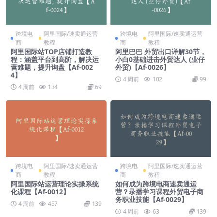
跨境电
阿里国际/速卖通运营
跨境电
阿里国际/速卖通运营
商
教程
商
教程
阿里国际站TOP店铺打造教
阿里巴巴 外贸出口详解30节，
程：涵盖平台到高阶，解决运
小白0基础进击外贸达人 (业仔
营难题，提升询盘【Af-002
外贸)【Af-0026】
4】
4 周前
102
99
4 周前
134
69
跨境电
阿里国际/速卖通运营
跨境电
阿里国际/速卖通运营
商
教程
商
教程
阿里国际站运营理论实操系统
如何成为跨境电商速卖通运
化课程【Af-0012】
营？录播学习课程外贸电子商
务职业技能【Af-0029】
4 周前
457
139
4 周前
63
139