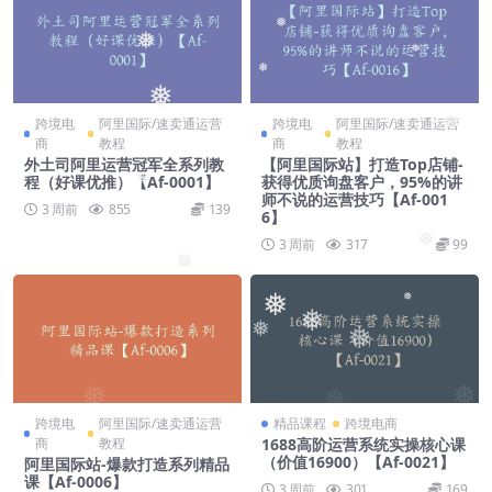
❅
❅
❅
❅
❅
❅
跨境电
阿里国际/速卖通运营
跨境电
阿里国际/速卖通运营
❅
商
教程
商
教程
外土司阿里运营冠军全系列教
【阿里国际站】打造Top店铺-
程（好课优推）【Af-0001】
获得优质询盘客户，95%的讲
❅
师不说的运营技巧【Af-001
3 周前
855
139
6】
❅
3 周前
317
99
❅
❅
❅
❅
❅
❅
❅
跨境电
阿里国际/速卖通运营
精品课程
跨境电商
商
教程
1688高阶运营系统实操核心课
（价值16900）【Af-0021】
阿里国际站-爆款打造系列精品
课【Af-0006】
3 周前
301
169