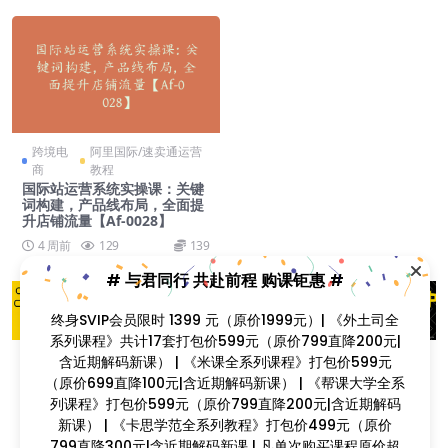
跨境电
阿里国际/速卖通运营
商
教程
国际站运营系统实操课：关键
词构建，产品线布局，全面提
升店铺流量【Af-0028】
4 周前
129
139
# 与君同行 共赴前程 购课钜惠 #
终身SVIP会员限时 1399 元（原价1999元）| 《外土司全
系列课程》共计17套打包价599元（原价799直降200元|
含近期解码新课） | 《米课全系列课程》打包价599元
（原价699直降100元|含近期解码新课） | 《帮课大学全系
加载更多
列课程》打包价599元（原价799直降200元|含近期解码
新课） | 《卡思学范全系列教程》打包价499元（原价
799直降300元|含近期解码新课 | 凡单次购买课程原价超