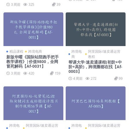
3 周前
325
39
精品课程
跨境电商
跨境电
阿里国际/速卖通运营
新版华曜《国际站陪跑手把手
商
教程
教学课程》|价值9800，全网
帮课大学·速卖通课程(初阶+中
冒死解码【Af-0031】
阶+高阶)，跨境圈都在找【Af-
0003】
3 周前
420
159
4 周前
272
99
跨境电
阿里国际/速卖通运营
跨境电
阿里国际/速卖通运营