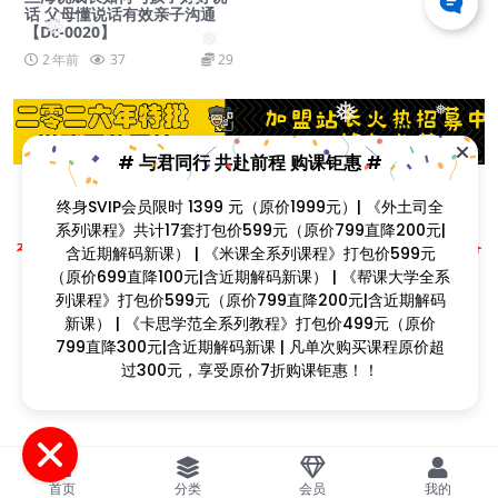
话 父母懂说话有效亲子沟通
❅
【Dc-0020】
❅
2 年前
37
29
❅
❅
# 与君同行 共赴前程 购课钜惠 #
终身SVIP会员限时 1399 元（原价1999元）| 《外土司全
Copyright © 2023
找课程网
- All rights reserved
系列课程》共计17套打包价599元（原价799直降200元|
❅
本站支持课程资源互换，优质课程资源互换请联系微信在线客服：zkcw598 (备
含近期解码新课） | 《米课全系列课程》打包价599元
❅
注：课程互换)
（原价699直降100元|含近期解码新课） | 《帮课大学全系
❅
❅
闽ICP备2022077749号
列课程》打包价599元（原价799直降200元|含近期解码
新课） | 《卡思学范全系列教程》打包价499元（原价
❅
799直降300元|含近期解码新课 | 凡单次购买课程原价超
❅
过300元，享受原价7折购课钜惠！！
❅
❅
首页
分类
会员
我的