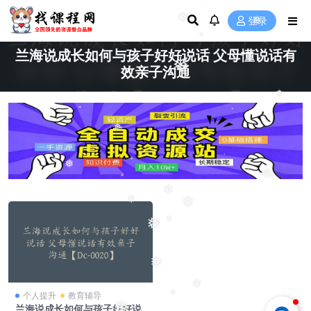
❅
❅
登录
❅
兰海说成长如何与孩子好好说话 父母懂说话有
❅
效亲子沟通
❅
❅
❅
❅
❅
❅
❅
❅
❅
❅
❅
个人提升
教育辅导
❅
兰海说成长如何与孩子好好说